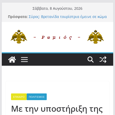
Μετάβαση
Σάββατο, 8 Αυγούστου, 2026
σε
Πρόσφατα:
Σύρος: Βρετανίδα τουρίστρια έμεινε σε κώμα
περιεχόμενο
42 ημέρες μετά από τσίμπημα τσιμπουριού!
– Η «μάχη» με τη σπάνια λοίμωξη
Οι ρυθμιστές – Σαμαράς και Κασιδιάρης θα
πάρουν αθροιστικά 15%… προκαλούν δίνη
στο σύστημα και η συνεργασία με Le Pen
Και πάλι περί στελεχών….
«Ελπίδα για Δημοκρατία» σε ΜΜΕ: «Στόχος
είναι το Κίνημα της Μ.Καρυστιανού και όχι
το διεφθαρμένο σύστημα εξουσίας»
Βόμβα: Με στήριξη Musk το νέο κόμμα
Κασιδιάρη – Οι ένοικοι του Μαξίμου σε
πανικό, πατριωτικό τσουνάμι σαρώνει την
Ελλάδα
ΕΠΙΚΑΙΡΟ
ΠΟΛΙΤΙΣΜΟΣ
Με την υποστήριξη της