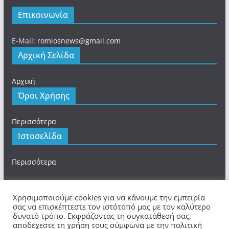
Επικοινωνία
E-Mail:
romiosnews@gmail.com
Αρχική Σελίδα
Αρχική
Όροι Χρήσης
Περισσότερα
Ιστοσελίδα
Περισσότερα
Χρησιμοποιούμε cookies για να κάνουμε την εμπειρία
σας να επισκέπτεστε τον ιστότοπό μας με τον καλύτερο
δυνατό τρόπο. Εκφράζοντας τη συγκατάθεσή σας,
Πνευματικά Δικαιώματα © 2026
romios.online
. Τα
αποδέχεστε τη χρήση τους σύμφωνα με την πολιτική
πνευματικά δικαιώματα προστατεύονται.