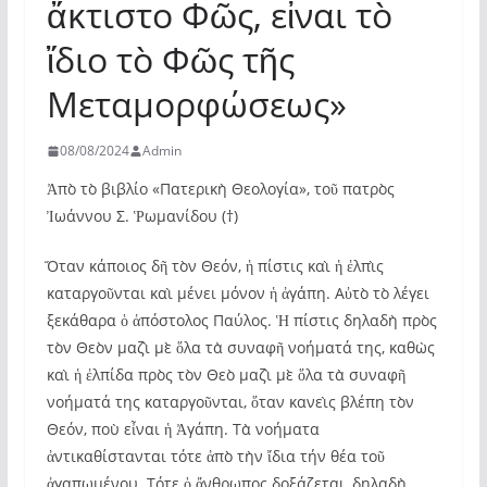
ἄκτιστο Φῶς, εἶναι τὸ
ἴδιο τὸ Φῶς τῆς
Μεταμορφώσεως»
08/08/2024
Admin
Ἀπὸ τὸ βιβλίο «Πατερικὴ Θεολογία», τοῦ πατρὸς
Ἰωάννου Σ. Ῥωμανίδου (†)
Ὅταν κάποιος δῆ τὸν Θεόν, ἡ πίστις καὶ ἡ ἐλπὶς
καταργοῦνται καὶ μένει μόνον ἡ ἀγάπη. Αὐτὸ τὸ λέγει
ξεκάθαρα ὁ ἀπόστολος Παύλος. Ἡ πίστις δηλαδὴ πρὸς
τὸν Θεὸν μαζὶ μὲ ὅλα τὰ συναφῆ νοήματά της, καθὼς
καὶ ἡ ἐλπίδα πρὸς τὸν Θεὸ μαζὶ μὲ ὅλα τὰ συναφῆ
νοήματά της καταργοῦνται, ὅταν κανεὶς βλέπη τὸν
Θεόν, ποὺ εἶναι ἡ Ἀγάπη. Τὰ νοήματα
ἀντικαθίστανται τότε ἀπὸ τὴν ἴδια τήν θέα τοῦ
ἀγαπωμένου. Τότε ὁ ἄνθρωπος δοξάζεται, δηλαδὴ