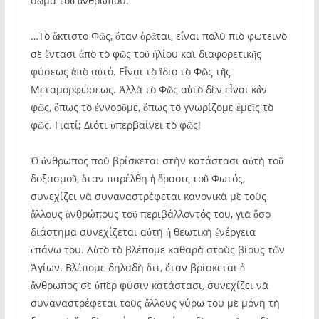
σῶμα τοῦ ἀνθρώπου.
…Τὸ ἄκτιστο Φῶς, ὅταν ὀρᾶται, εἶναι πολὺ πιὸ φωτεινὸ
σὲ ἔντασι ἀπὸ τὸ φῶς τοῦ ἡλίου καὶ διαφορετικῆς
φύσεως ἀπὸ αὐτό. Εἶναι τὸ ἴδιο τὸ Φῶς τῆς
Μεταμορφώσεως. Ἀλλὰ τὸ Φῶς αὐτὸ δὲν εἶναι κἂν
φῶς, ὅπως τὸ ἐννοοῦμε, ὅπως τὸ γνωρίζομε ἐμεῖς τὸ
φῶς. Γιατί; Διότι ὑπερβαίνει τὸ φῶς!
Ὁ ἄνθρωπος ποὺ βρίσκεται στὴν κατάστασι αὐτὴ τοῦ
δοξασμοῦ, ὅταν παρέλθη ἡ ὅρασις τοῦ Φωτός,
συνεχίζει νὰ συναναστρέφεται κανονικὰ μὲ τοὺς
ἄλλους ἀνθρώπους τοῦ περιβάλλοντός του, γιὰ ὅσο
διάστημα συνεχίζεται αὐτὴ ἡ θεωτικὴ ἐνέργεια
ἐπάνω του. Αὐτὸ τὸ βλέπομε καθαρὰ στοὺς βίους τῶν
Ἁγίων. Βλέπομε δηλαδὴ ὅτι, ὅταν βρίσκεται ὁ
ἄνθρωπος σὲ ὑπὲρ φύσιν κατάστασι, συνεχίζει νὰ
συναναστρέφεται τοὺς ἄλλους γύρω του μὲ μόνη τὴ