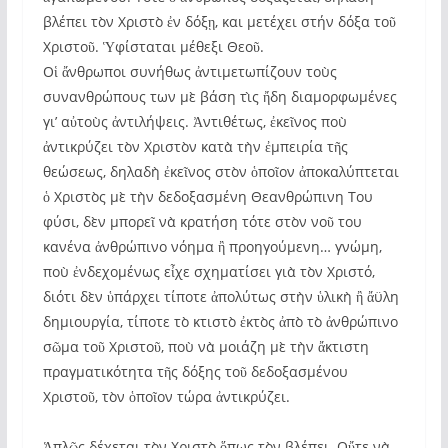
βλέπει τὸν Χριστὸ ἐν δόξῃ, και μετέχει στήν δόξα τοῦ
Χριστοῦ. Ὑφίσταται μέθεξι Θεοῦ.
Οἱ ἄνθρωποι συνήθως ἀντιμετωπίζουν τοὺς
συνανθρώπους των μὲ βάση τὶς ἤδη διαμορφωμένες
γι’ αὐτοὺς ἀντιλήψεις. Ἀντιθέτως, ἐκεῖνος ποὺ
ἀντικρύζει τὸν Χριστὸν κατὰ τὴν ἐμπειρία τῆς
θεώσεως, δηλαδὴ ἐκεῖνος στὸν ὁποῖον ἀποκαλύπτεται
ὁ Χριστὸς μὲ τὴν δεδοξασμένη Θεανθρώπινη Του
φύσι, δὲν μπορεῖ νὰ κρατήση τότε στὸν νοῦ του
κανένα ἀνθρώπινο νόημα ἢ προηγούμενη…
γνώμη,
ποὺ ἐνδεχομένως εἶχε σχηματίσει γιὰ τὸν Χριστό,
διότι δὲν ὑπάρχει τίποτε ἀπολύτως στὴν ὑλικὴ ἢ ἄϋλη
δημιουργία, τίποτε τὸ κτιστὸ ἐκτὸς ἀπὸ τὸ ἀνθρώπινο
σῶμα τοῦ Χριστοῦ, ποὺ νὰ μοιάζη μὲ τὴν ἄκτιστη
πραγματικότητα τῆς δόξης τοῦ δεδοξασμένου
Χριστοῦ, τὸν ὁποῖον τώρα ἀντικρύζει.
Ἁπλῶς δέχεται τὸν Χριστὸ ὅπως τὸν βλέπει. Οὔτε νὰ