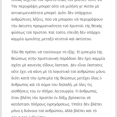
Τὸν περιγράψη μπορεῖ οὔτε νὰ μιλήση γι’ Αὐτὸν μὲ
ἀντικειμενικότητα μπορεῖ. Διότι δὲν ὑπάρχουν
ἀνθρώπινες λέξεις, ποὺ νὰ μποροῦν νὰ περιγράψουν
τὴν ἄκτιστη πραγματικότητα τοῦ Χριστοῦ, τῆς θεϊκῆς
φύσεως τοῦ Χριστοῦ. Καὶ τοῦτο, ἐπειδὴ δὲν ὑπάρχει
καμμία ὁμοιότης μεταξὺ κτιστοῦ καὶ ἀκτίστου.
Ἐδῶ θὰ πρέπει νὰ τονίσουμε τὸ ἑξῆς: Ἡ ἐμπειρία τῆς
θεώσεως στὴν Χριστιανικὴ παράδοσι δὲν ἔχει καμμία
σχέσι μὲ κανενὸς εἴδους ἔκστασι. Δὲν εἶναι ἔκστασις
οὔτε ἔχει νὰ κάνη μὲ τὸ λογιστικό τοῦ ἀνθρώπου μόνο,
διότι κατὰ τὴν ἐμπειρία τῆς θεώσεως μετέχει ὅλος ὁ
ἄνθρωπος καὶ τὸ σῶμα του δηλαδή, μὲ ὅλες τὶς
αἰσθήσεις του ἐν πλήρει λειτουργία. Ὁ ἄνθρωπος,
ὅταν βλέπη τὸν Χριστὸν ἐν δόξῃ, βρίσκεται σὲ
κατάστασι πλήρους ἐγρηγόρσεως. Ὁπότε δὲν βλέπει
μόνο ἡ διάνοια τοῦ ἀνθρώπου, ἀλλὰ βλέπει καὶ τὸ