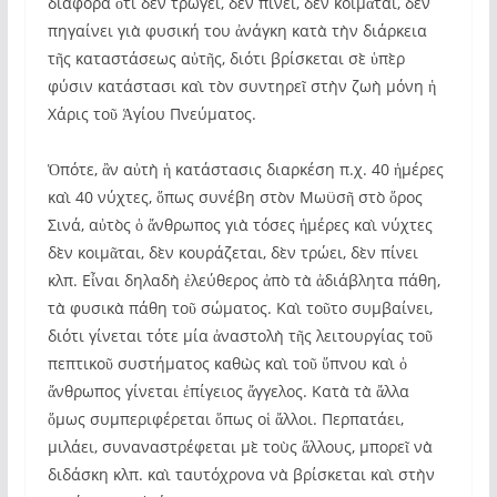
διαφορὰ ὅτι δὲν τρώγει, δὲν πίνει, δὲν κοιμᾶται, δὲν
πηγαίνει γιὰ φυσική του ἀνάγκη κατὰ τὴν διάρκεια
τῆς καταστάσεως αὐτῆς, διότι βρίσκεται σὲ ὑπὲρ
φύσιν κατάστασι καὶ τὸν συντηρεῖ στὴν ζωὴ μόνη ἡ
Χάρις τοῦ Ἁγίου Πνεύματος.
Ὁπότε, ἂν αὐτὴ ἡ κατάστασις διαρκέση π.χ. 40 ἡμέρες
καὶ 40 νύχτες, ὅπως συνέβη στὸν Μωϋσῆ στὸ ὅρος
Σινά, αὐτὸς ὁ ἄνθρωπος γιὰ τόσες ἡμέρες καὶ νύχτες
δὲν κοιμᾶται, δὲν κουράζεται, δὲν τρώει, δὲν πίνει
κλπ. Εἶναι δηλαδὴ ἐλεύθερος ἀπὸ τὰ ἀδιάβλητα πάθη,
τὰ φυσικὰ πάθη τοῦ σώματος. Καὶ τοῦτο συμβαίνει,
διότι γίνεται τότε μία ἀναστολὴ τῆς λειτουργίας τοῦ
πεπτικοῦ συστήματος καθὼς καὶ τοῦ ὕπνου καὶ ὁ
ἄνθρωπος γίνεται ἐπίγειος ἄγγελος. Κατὰ τὰ ἄλλα
ὅμως συμπεριφέρεται ὅπως οἱ ἄλλοι. Περπατάει,
μιλάει, συναναστρέφεται μὲ τοὺς ἄλλους, μπορεῖ νὰ
διδάσκη κλπ. καὶ ταυτόχρονα νὰ βρίσκεται καὶ στὴν