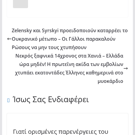
ΑΝΤΙΚΥΘΗΡΩΝ
κ.ΣΕΡΑΦΕΙΜ
(07-
04-
Zelensky και Syrskyi προειδοποιούν καταρρέει το
2024)"
Ουκρανικό μέτωπο – Οι Γάλλοι παρακαλούν
from
Ρώσους να μην τους χτυπήσουν
YouTube
Νεκρός ξαφνικά 14χρονος στα Χανιά – Ελλάδα
ώρα μηδέν! Η πρωτεΐνη ακίδα των εμβολίων
χτυπάει εκατοντάδες Έλληνες καθημερινά στο
μυοκάρδιο
Ίσως Σας Ενδιαφέρει
Γιατί ορισμένες παρενέργειες του