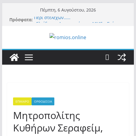
Μετάβαση
Πέμπτη, 6 Αυγούστου, 2026
σε
Περί στελεχών……
Πρόσφατα:
περιεχόμενο
«Ελπίδα για Δημοκρατία» σε ΜΜΕ: «Στόχος
είναι το Κίνημα της Μ.Καρυστιανού και όχι
το διεφθαρμένο σύστημα εξουσίας»
Βόμβα: Με στήριξη Musk το νέο κόμμα
Κασιδιάρη – Οι ένοικοι του Μαξίμου σε
πανικό, πατριωτικό τσουνάμι σαρώνει την
Ελλάδα
Σύρος: Βρετανίδα τουρίστρια έμεινε σε κώμα
42 ημέρες μετά από τσίμπημα τσιμπουριού!
– Η «μάχη» με τη σπάνια λοίμωξη
Ασύλληπτο: Έναν «Βόλο» με 102.000
παράνομους αλλοδαπούς πολιτογράφησε ως
«Έλληνες» η κυβέρνηση! (φωτο)
ΕΠΙΚΑΙΡΟ
ΟΡΘΟΔΟΞΙΑ
Μητροπολίτης
Κυθήρων Σεραφείμ,