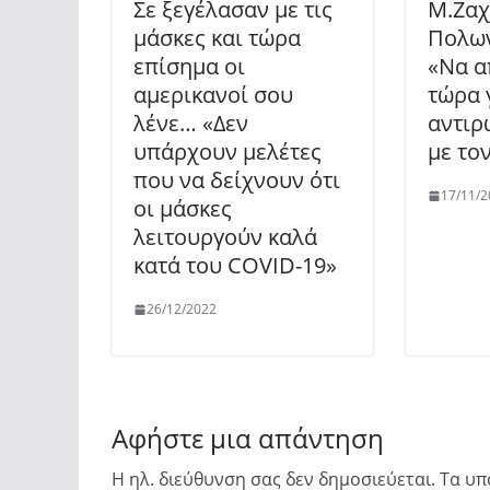
Σε ξεγέλασαν με τις
Μ.Ζαχ
μάσκες και τώρα
Πολων
επίσημα οι
«Να α
αμερικανοί σου
τώρα 
λένε… «Δεν
αντιρ
υπάρχουν μελέτες
με το
που να δείχνουν ότι
17/11/2
οι μάσκες
λειτουργούν καλά
κατά του COVID-19»
26/12/2022
Αφήστε μια απάντηση
Η ηλ. διεύθυνση σας δεν δημοσιεύεται.
Τα υπ