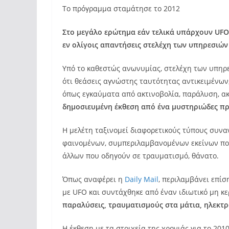
Το πρόγραμμα σταμάτησε το 2012
Στο μεγάλο ερώτημα εάν τελικά υπάρχουν UFO 
εν ολίγοις απαντήσεις στελέχη των υπηρεσιώ
Υπό το καθεστώς ανωνυμίας, στελέχη των υπηρ
ότι θεάσεις αγνώστης ταυτότητας αντικειμένων
όπως εγκαύματα από ακτινοβολία, παράλυση, ακ
δημοσιευμένη έκθεση από ένα μυστηριώδες πρ
Η μελέτη ταξινομεί διαφορετικούς τύπους συν
φαινομένων, συμπεριλαμβανομένων εκείνων που
άλλων που οδηγούν σε τραυματισμό, θάνατο.
Όπως αναφέρει η
Daily Mail
, περιλαμβάνει επί
με UFO και συντάχθηκε από έναν ιδιωτικό μη κ
παραλύσεις, τραυματισμούς στα μάτια, ηλεκτρ
Η έκθεση με τα στοιχεία της χρονιάς για το 20