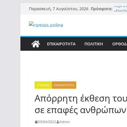
Μετάβαση
Πρόσφατα:
Περί 
Παρασκευή, 7 Αυγούστου, 2026
σε
«Ελπίδ
της Μ.
περιεχόμενο
εξουσί
Βόμβα:
ένοικο
σαρώνε
ΕΠΙΚΑΙΡΟΤΗΤΑ
ΠΟΛΙΤΙΚΗ
ΟΡΘΟΔ
Σύρος:
μετά α
λοίμω
Ασύλλη
αλλοδα
(φωτο)
ΕΠΙΚΑΙΡΟ
ΕΠΙΚΑΙΡΟΤΗΤΑ
Απόρρητη έκθεση το
σε επαφές ανθρώπων 
09/04/2022
Admin