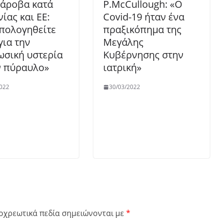
άροβα κατά
P.McCullough: «Ο
ίας και ΕΕ:
Covid-19 ήταν ένα
πολογηθείτε
πραξικόπημα της
για την
Μεγάλης
ωσική υστερία
Κυβέρνησης στην
ν πύραυλο»
ιατρική»
022
30/03/2022
οχρεωτικά πεδία σημειώνονται με
*