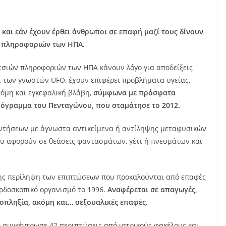
και εάν έχουν έρθει άνθρωποι σε επαφή μαζί τους δίνουν
ν πληροφοριών των ΗΠΑ.
εσιών πληροφοριών των ΗΠΑ κάνουν λόγο για αποδείξεις
, των γνωστών UFO, έχουν επιφέρει προβλήματα υγείας,
όμη και εγκεφαλική βλάβη,
σύμφωνα με πρόσφατα
όγραμμα του Πενταγώνου, που σταμάτησε το 2012.
αντήσεων με άγνωστα αντικείμενα ή αντίληψης μεταφυσικών
 αφορούν σε θεάσεις φαντασμάτων, γέτι ή πνευμάτων και
σης περίληψη των επιπτώσεων που προκαλούνται από επαφές
ερδοσκοπικό οργανισμό το 1996.
Αναφέρεται σε απαγωγές,
οπληξία, ακόμη και… σεξουαλικές επαφές.
10 συγκέντρωσε 42 περιπτώσεις από ιατρικούς φακέλους και