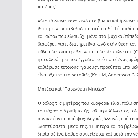
πατέρας”.
Αὐτό τό διαγενεακό κενό στό βίωμα καί ἡ διαγε
ἰδιοτήτων, μεταβιβάζεται στό παιδί. Τό παιδί π
καί αὐτοῦ πού εἶναι, ὄχι μόνο στό ψυχικό ἐπίπε
διαφέρει, γιατί διατηρεῖ ἕνα κενό στήν θέση τοῦ
φῦλα οὔτε διαστρεβλώνεται, οὔτε ἀκυρώνεται. (Ch
ἡ σταθερότητα πού ἐγγυᾶται στό παιδί ἕνας ὁμό
καθιέρωσε τέτοιους “γάμους”, προκύπτει ἀπό μελ
εἶναι ἐξαιρετικά ἀσταθεῖς (Kolk M, Andersson G, 
Μητέρα καί “Παρένθετη Μητέρα”
Ὁ ρόλος τῆς μητέρας πού κυοφορεῖ εἶναι πολύ σ
ταυτόχρονα ὁ ρυθμιστής τοῦ περιβάλλοντος τοῦ
συνοδεύονται ἀπό ψυχολογικές ἀλλαγές πού εὐα
ἀναπτύσσεται μέσα της. Ἡ μητέρα καί τό βρέφο
ὁποία σέ ἕνα βαθμό συνεχίζεται καί μετά τήν γ