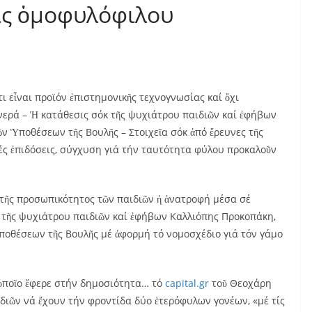
ις ὁμοφυλόφιλου
ι εἶναι προϊόν ἐπιστημονικῆς τεχνογνωσίας καί ὄχι
ερά – Ἡ κατάθεσις σόκ τῆς ψυχιάτρου παιδιῶν καί ἐφήβων
 Ὑποθέσεων τῆς Βουλῆς – Στοιχεῖα σόκ ἀπό ἔρευνες τῆς
ές ἐπιδόσεις, σύγχυση γιά τήν ταυτότητα φύλου προκαλοῦν
ῆς προσωπικότητος τῶν παιδιῶν ἡ ἀνατροφή μέσα σέ
 τῆς ψυχιάτρου παιδιῶν καί ἐφήβων Καλλιόπης Προκοπάκη,
ποθέσεων τῆς Βουλῆς μέ ἀφορμή τό νομοσχέδιο γιά τόν γάμο
 ὁποῖο ἔφερε στήν δημοσιότητα…
τό
capital.gr
τοῦ Θεοχάρη
διῶν νά ἔχουν τήν φροντίδα δύο ἑτερόφυλων γονέων, «μέ τίς