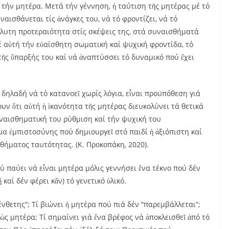
 τήν μητέρα. Μετά τήν γέννηση, ἡ ταύτιση τῆς μητέρας μέ τό
ναισθάνεται τίς ἀνάγκες του, νά τό φροντίζει, νά τό
όλυτη προτεραιότητα στίς σκέψεις της, στά συναισθήματά
 σέ αὐτή τήν εὐαίσθητη σωματική καί ψυχική φροντίδα, τό
τῆς ὕπαρξής του καί νά ἀναπτύσσει τό δυναμικό πού ἔχει
, δηλαδή νά τό κατανοεῖ χωρίς λόγια, εἶναι προϋπόθεση γιά
υν ὅτι αὐτή ἡ ἱκανότητα τῆς μητέρας διευκολύνει τά θετικά
ναισθηματική του ρύθμιση καί τήν ψυχική του
ημα ἐμπιστοσύνης πού δημιουργεῖ στό παιδί ἡ ἀξιόπιστη καί
σθήματος ταυτότητας. (Κ. Προκοπάκη, 2020).
ύ παύει νά εἶναι μητέρα μόλις γεννήσει ἕνα τέκνο πού δέν
καί δέν φέρει κἄν) τό γενετικό ὑλικό.
ένθετης”; Τί βιώνει ἡ μητέρα πού πιά δέν “παρεμβάλλεται”;
ὡς μητέρα; Τί σημαίνει γιά ἕνα βρέφος νά ἀποκλεισθεῖ ἀπό τό