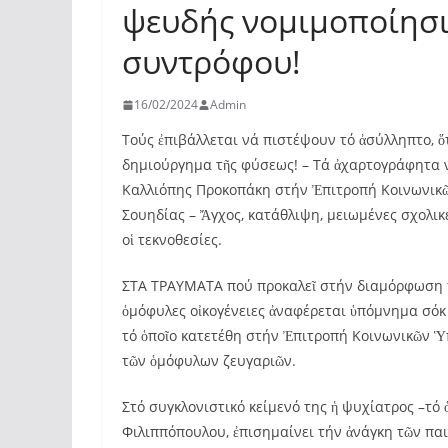
ψευδής νομιμοποίησ
συντρόφου!
16/02/2024
Admin
Τούς ἐπιβάλλεται νά πιστέψουν τό ἀσύλληπτο, ὅτ
δημιούργημα τῆς φύσεως! – Τά ἀχαρτογράφητα ν
Καλλιόπης Προκοπάκη στήν Ἐπιτροπή Κοινωνικῶν
Σουηδίας – Ἄγχος, κατάθλιψη, μειωμένες σχολικ
οἱ τεκνοθεσίες.
ΣΤΑ ΤΡΑΥΜΑΤΑ πού προκαλεῖ στήν διαμόρφωση τ
ὁμόφυλες οἰκογένειες ἀναφέρεται ὑπόμνημα σόκ
τό ὁποῖο κατετέθη στήν Ἐπιτροπή Κοινωνικῶν Ὑ
τῶν ὁμόφυλων ζευγαριῶν.
Στό συγκλονιστικό κείμενό της ἡ ψυχίατρος –τό
Φιλιππόπουλου, ἐπισημαίνει τήν ἀνάγκη τῶν παι