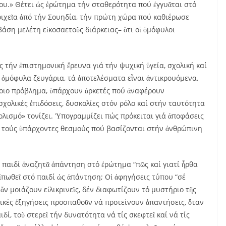
ου.» Θέτει ὡς ἐρώτημα τήν σταθερότητα πού ἐγγυᾶται στό
οιχεῖα ἀπό τήν Σουηδία, τήν πρώτη χώρα πού καθιέρωσε
βάση μελέτη εἰκοσαετοῦς διάρκειας– ὅτι οἱ ὁμόφυλοι
ς τήν ἐπιστημονική ἔρευνα γιά τήν ψυχική ὑγεία, σχολική καί
 ὁμόφυλα ζευγάρια, τά ἀποτελέσματα εἶναι ἀντικρουόμενα.
ποιο πρόβλημα, ὑπάρχουν ἀρκετές πού ἀναφέρουν
χολικές ἐπιδόσεις, δυσκολίες στόν ρόλο καί στήν ταυτότητα
λισμό» τονίζει. Ὑπογραμμίζει πώς πρόκειται γιά ἀποφάσεις
 τούς ὑπάρχοντες θεσμούς πού βασίζονται στήν ἀνθρώπινη
ε παιδί ἀναζητᾶ ἀπάντηση στό ἐρώτημα “πῶς καί γιατί ἦρθα
ἰπωθεῖ στό παιδί ὡς ἀπάντηση; Οἱ ἀφηγήσεις τύπου “σέ
 ἄν μοιάζουν εἰλικρινεῖς, δέν διαφωτίζουν τό μυστήριο τῆς
ικές ἐξηγήσεις προσπαθοῦν νά προτείνουν ἀπαντήσεις, ὅταν
ιδί, τοῦ στερεῖ τήν δυνατότητα νά τίς σκεφτεῖ καί νά τίς