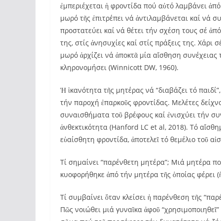
ἐμπεριέχεται ἡ φροντίδα πού αὐτό λαμβάνει ἀπό
μωρό τῆς ἐπιτρέπει νά ἀντιλαμβάνεται καί νά συ
προστατεύει καί νά θέτει τήν σχέση τους σέ ἀπ
της, στίς ἀνησυχίες καί στίς πράξεις της. Χάρι
μωρό ἀρχίζει νά ἀποκτᾶ μία αἴσθηση συνέχειας 
κληρονομήσει (Winnicott DW, 1960).
Ἡ ἱκανότητα τῆς μητέρας νά “διαβάζει τό παιδί”
τήν παροχή ἐπαρκοῦς φροντίδας. Μελέτες δείχνο
συναισθήματα τοῦ βρέφους καί ἐνισχύει τήν συ
ἀνθεκτικότητα (Hanford LC et al, 2018). Τό αἴσθ
εὐαίσθητη φροντίδα, ἀποτελεῖ τό θεμέλιο τοῦ αἰ
Τί σημαίνει “παρένθετη μητέρα”; Μιά μητέρα πο
κυοφορήθηκε ἀπό τήν μητέρα τῆς ὁποίας φέρει (ἤ 
Τί συμβαίνει ὅταν κλείσει ἡ παρένθεση τῆς “παρ
Πῶς νοιώθει μιά γυναῖκα ἀφοῦ “χρησιμοποιηθεῖ” 