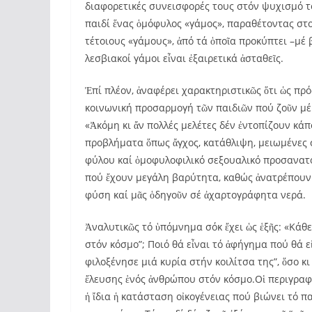
διαφορετικές συνεισφορές τους στόν ψυχισμό τ
παιδί ἕνας ὁμόφυλος «γάμος», παραθέτοντας στ
τέτοιους «γάμους», ἀπό τά ὁποῖα προκύπτει –μέ 
λεσβιακοί γάμοι εἶναι ἐξαιρετικά ἀσταθεῖς.
Ἐπί πλέον, ἀναφέρει χαρακτηριστικῶς ὅτι ὡς πρό
κοινωνική προσαρμογή τῶν παιδιῶν πού ζοῦν μέ
«Ἀκόμη κι ἄν πολλές μελέτες δέν ἐντοπίζουν κά
προβλήματα ὅπως ἄγχος, κατάθλιψη, μειωμένες σ
φύλου καί ὁμοφυλοφιλικό σεξουαλικό προσανατο
πού ἔχουν μεγάλη βαρύτητα, καθώς ἀνατρέπουν
φύση καί μᾶς ὁδηγοῦν σέ ἀχαρτογράφητα νερά.
Ἀναλυτικῶς τό ὑπόμνημα σόκ ἔχει ὡς ἑξῆς: «Κάθ
στόν κόσμο”; Ποιό θά εἶναι τό ἀφήγημα πού θά ε
φιλοξένησε μιά κυρία στήν κοιλίτσα της”, ὅσο κι
ἔλευσης ἑνός ἀνθρώπου στόν κόσμο.Οἱ περιγραφ
ἡ ἴδια ἡ κατάσταση οἰκογένειας πού βιώνει τό πα