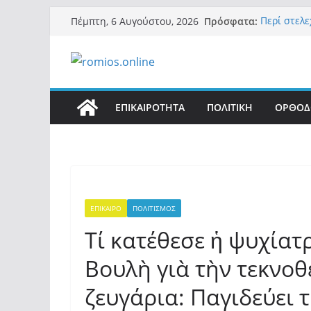
Μετάβαση
Πρόσφατα:
Περί στελ
Πέμπτη, 6 Αυγούστου, 2026
σε
«Ελπίδα γι
της Μ.Καρ
περιεχόμενο
εξουσίας»
Βόμβα: Με
ένοικοι το
σαρώνει τ
ΕΠΙΚΑΙΡΟΤΗΤΑ
ΠΟΛΙΤΙΚΗ
ΟΡΘΟΔ
Σύρος: Βρε
μετά από 
λοίμωξη
Ασύλληπτο
αλλοδαπού
(φωτο)
ΕΠΙΚΑΙΡΟ
ΠΟΛΙΤΙΣΜΟΣ
Τί κατέθεσε ἡ ψυχίατ
Βουλὴ γιὰ τὴν τεκνο
ζευγάρια: Παγιδεύει 