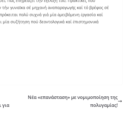
ι; Πῶς ἐπηρεάζει τήν ἐξέλιξή του; Πρακτικές πού
ν τήν γυναῖκα σέ μηχανή ἀναπαραγωγῆς καί τό βρέφος σέ
πρόκειται πολύ συχνά γιά μία ἀμειβόμενη ἐργασία καί
ι μία συζήτηση πού δεοντολογικά καί ἐπιστημονικά
Νέα «επανάσταση» με νομιμοποίηση της
 για
πολυγαμίας!