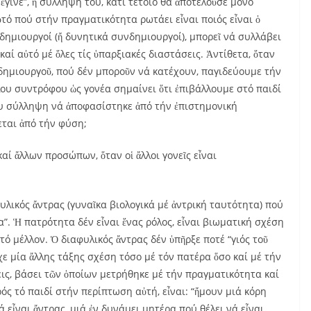
ἔγινε”, ἡ σύλληψή του, κάτι τέτοιο θά ἀποτελοῦσε μόνο
τό πού στήν πραγματικότητα ρωτάει εἶναι ποιός εἶναι ὁ
νδημιουργοί (ἤ δυνητικά συνδημιουργοί), μπορεῖ νά συλλάβει
καί αὐτό μέ ὅλες τίς ὑπαρξιακές διαστάσεις. Ἀντίθετα, ὅταν
δημιουργοῦ, πού δέν μποροῦν νά κατέχουν, παγιδεύουμε τήν
υ συντρόφου ὡς γονέα σημαίνει ὅτι ἐπιβάλλουμε στό παιδί
του σύλληψη νά ἀποφασίστηκε ἀπό τήν ἐπιστημονική
εται ἀπό τήν φύση;
καί ἄλλων προσώπων, ὅταν οἱ ἄλλοι γονεῖς εἶναι
υλικός ἄντρας (γυναῖκα βιολογικά μέ ἀντρική ταυτότητα) πού
α”. Ἡ πατρότητα δέν εἶναι ἕνας ρόλος, εἶναι βιωματική σχέση
τό μέλλον. Ὁ διαφυλικός ἄντρας δέν ὑπῆρξε ποτέ “γιός τοῦ
ἶχε μία ἄλλης τάξης σχέση τόσο μέ τόν πατέρα ὅσο καί μέ τήν
ις, βάσει τῶν ὁποίων μετρήθηκε μέ τήν πραγματικότητα καί
ς τό παιδί στήν περίπτωση αὐτή, εἶναι: “ἤμουν μιά κόρη
ά εἶναι ἄντρας, μιά ἐν δυνάμει μητέρα πού θέλει νά εἶναι