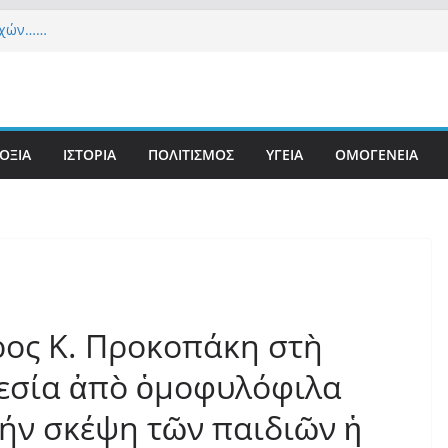
εχών……
α Δημοκρατία» σε ΜΜΕ: «Στόχος είναι το Κίνημα
υστιανού και όχι το διεφθαρμένο σύστημα
 στήριξη Musk το νέο κόμμα Κασιδιάρη – Οι
υ Μαξίμου σε πανικό, πατριωτικό τσουνάμι
ην Ελλάδα
ΟΞΙΑ
ΙΣΤΟΡΙΑ
ΠΟΛΙΤΙΣΜΟΣ
ΥΓΕΙΑ
ΟΜΟΓΕΝΕΙΑ
τανίδα τουρίστρια έμεινε σε κώμα 42 ημέρες
τσίμπημα τσιμπουριού! – Η «μάχη» με τη σπάνια
: Έναν «Βόλο» με 102.000 παράνομους
ς πολιτογράφησε ως «Έλληνες» η κυβέρνηση!
ρος Κ. Προκοπάκη στὴ
θεσία ἀπὸ ὁμοφυλόφιλα
τήν σκέψη τῶν παιδιῶν ἡ