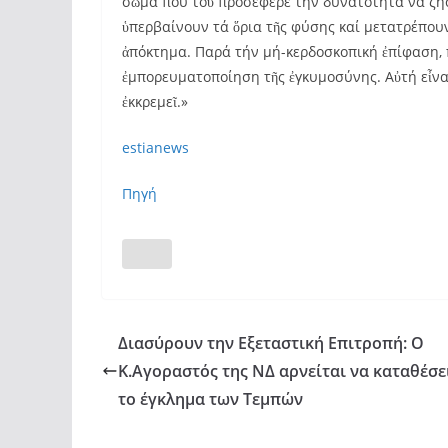
σῶμα πού τοῦ προσέφερε τήν δυνατότητα νά ζήσε
ὑπερβαίνουν τά ὅρια τῆς φύσης καί μετατρέπου
ἀπόκτημα. Παρά τήν μή-κερδοσκοπική ἐπίφαση, 
ἐμπορευματοποίηση τῆς ἐγκυμοσύνης. Αὐτή εἶνα
ἐκκρεμεῖ.»
estianews
Πηγή
Διασύρουν την Εξεταστική Επιτροπή: Ο
Κ.Αγοραστός της ΝΔ αρνείται να καταθέσει
το έγκλημα των Τεμπών