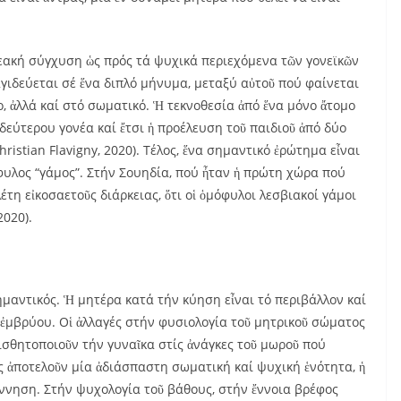
νεακή σύγχυση ὡς πρός τά ψυχικά περιεχόμενα τῶν γονεϊκῶν
αγιδεύεται σέ ἕνα διπλό μήνυμα, μεταξύ αὐτοῦ πού φαίνεται
δο, ἀλλά καί στό σωματικό. Ἡ τεκνοθεσία ἀπό ἕνα μόνο ἄτομο
 δεύτερου γονέα καί ἔτσι ἡ προέλευση τοῦ παιδιοῦ ἀπό δύο
ristian Flavigny, 2020). Τέλος, ἕνα σημαντικό ἐρώτημα εἶναι
φυλος “γάμος”. Στήν Σουηδία, πού ἦταν ἡ πρώτη χώρα πού
έτη εἰκοσαετοῦς διάρκειας, ὅτι οἱ ὁμόφυλοι λεσβιακοί γάμοι
2020).
ημαντικός. Ἡ μητέρα κατά τήν κύηση εἶναι τό περιβάλλον καί
 ἐμβρύου. Οἱ ἀλλαγές στήν φυσιολογία τοῦ μητρικοῦ σώματος
ισθητοποιοῦν τήν γυναῖκα στίς ἀνάγκες τοῦ μωροῦ πού
ς ἀποτελοῦν μία ἀδιάσπαστη σωματική καί ψυχική ἑνότητα, ἡ
έννηση. Στήν ψυχολογία τοῦ βάθους, στήν ἔννοια βρέφος