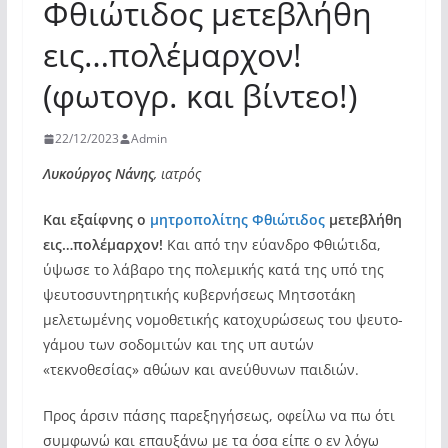
Φθιώτιδος μετεβλήθη
εις…πολέμαρχον!
(φωτογρ. και βίντεο!)
22/12/2023
Admin
Λυκούργος Νάνης
, ιατρός
Και εξαίφνης ο
μητροπολίτης Φθιώτιδος
μετεβλήθη
εις…πολέμαρχον!
Και από την εύανδρο Φθιώτιδα,
ύψωσε το λάβαρο της πολεμικής κατά της υπό της
ψευτοσυντηρητικής κυβερνήσεως Μητσοτάκη
μελετωμένης νομοθετικής κατοχυρώσεως του ψευτο-
γάμου των σοδομιτών και της υπ αυτών
«τεκνοθεσίας» αθώων και ανεύθυνων παιδιών.
Προς άρσιν πάσης παρεξηγήσεως, οφείλω να πω ότι
συμφωνώ και επαυξάνω με τα όσα είπε ο εν λόγω