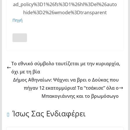
ad_policy%3D1%26fs%3D1%26hl%3Del%26auto
ΤΙ
hide%3D2%26wmode%3Dtransparent
ΘΕΣ;
Πηγή
ΑΞΙΟΣ
ΔΕΣΠΟΤΑ!"
from
YouTube
Το εθνικό σύμβολο ταυτίζεται με την κυριαρχία,
όχι με τη βία
Δήμος Αθηναίων: Ψάχνει να βρει ο Δούκας που
πήγαν 12 εκατομμύρια! Τα “τσάκισε” όλα ο
Μπακογιάννης και το βρωμόσωγο
Ίσως Σας Ενδιαφέρει