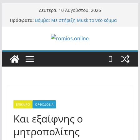
Μετάβαση
Δευτέρα, 10 Αυγούστου, 2026
σε
Πρόσφατα:
Βόμβα: Με στήριξη Musk το νέο κόμμα
περιεχόμενο
Κασιδιάρη – Οι ένοικοι του Μαξίμου σε
πανικό, πατριωτικό τσουνάμι σαρώνει την
Ελλάδα
Α.Φάουτσι: Στις ΗΠΑ τον συνέλαβαν για τα
εγκλήματά του στην πανδημία – Στην
Ελλάδα τον έκαναν μέλος της Ακαδημίας
Αθηνών!
Οι ρυθμιστές – Σαμαράς και Κασιδιάρης θα
πάρουν αθροιστικά 15%… προκαλούν δίνη
στο σύστημα και η συνεργασία με Le Pen
Και πάλι περί στελεχών….
«Ελπίδα για Δημοκρατία» σε ΜΜΕ: «Στόχος
είναι το Κίνημα της Μ.Καρυστιανού και όχι
ΕΠΙΚΑΙΡΟ
ΟΡΘΟΔΟΞΙΑ
το διεφθαρμένο σύστημα εξουσίας»
Και εξαίφνης ο
μητροπολίτης