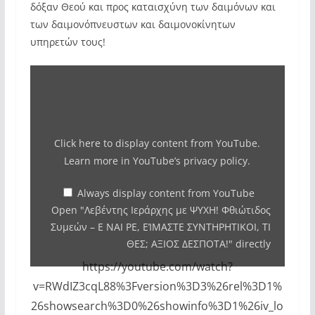
δόξαν Θεού και προς καταισχύνη των δαιμόνων και
των δαιμονόπνευστων και δαιμονοκίνητων
υπηρετών τους!
Display
"Λεβέντης
Ιεράρχης
με
Click here to display content from YouTube.
ΨΥΧΗ!
Learn more in
YouTube’s privacy policy
.
Φθιώτιδος
Συμεών
Always display content from YouTube
Open "Λεβέντης Ιεράρχης με ΨΥΧΗ! Φθιώτιδος
–
Συμεών – Ε ΝΑΙ ΡΕ, ΕΊΜΑΣΤΕ ΣΥΝΤΗΡΗΤΙΚΟΙ, ΤΙ
Ε
ΘΕΣ; ΑΞΙΟΣ ΔΕΣΠΟΤΑ!" directly
ΝΑΙ
https://youtube.com/watch?
ΡΕ,
v=RWdIZ3cqL88%3Fversion%3D3%26rel%3D1%
ΕΊΜΑΣΤΕ
26showsearch%3D0%26showinfo%3D1%26iv_lo
ΣΥΝΤΗΡΗΤΙΚΟΙ,