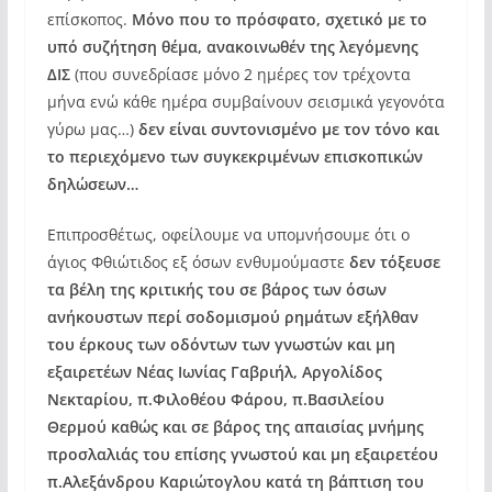
επίσκοπος.
Μόνο που το πρόσφατο, σχετικό με το
υπό συζήτηση θέμα, ανακοινωθέν της λεγόμενης
ΔΙΣ
(που συνεδρίασε μόνο 2 ημέρες τον τρέχοντα
μήνα ενώ κάθε ημέρα συμβαίνουν σεισμικά γεγονότα
γύρω μας…)
δεν είναι συντονισμένο με τον τόνο και
το περιεχόμενο των συγκεκριμένων επισκοπικών
δηλώσεων…
Επιπροσθέτως, οφείλουμε να υπομνήσουμε ότι ο
άγιος Φθιώτιδος εξ όσων ενθυμούμαστε
δεν τόξευσε
τα βέλη της κριτικής του σε βάρος των όσων
ανήκουστων περί σοδομισμού ρημάτων εξήλθαν
του έρκους των οδόντων των γνωστών και μη
εξαιρετέων Νέας Ιωνίας Γαβριήλ, Αργολίδος
Νεκταρίου, π.Φιλοθέου Φάρου, π.Βασιλείου
Θερμού καθώς και σε βάρος της απαισίας μνήμης
προσλαλιάς του επίσης γνωστού και μη εξαιρετέου
π.Αλεξάνδρου Καριώτογλου κατά τη βάπτιση του