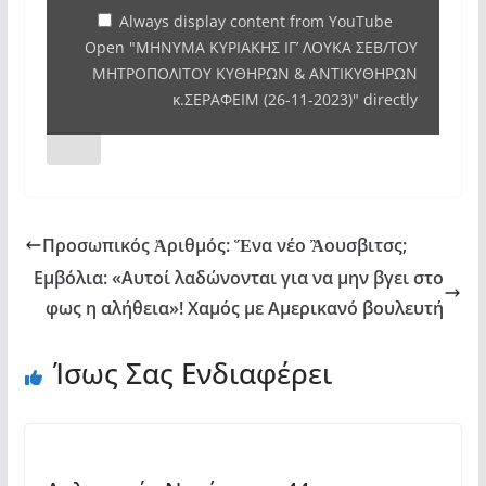
ΤΟΥ
Always display content from YouTube
Open "ΜΗΝΥΜΑ ΚΥΡΙΑΚΗΣ ΙΓ’ ΛΟΥΚΑ ΣΕΒ/ΤΟΥ
ΜΗΤΡΟΠΟΛΙΤΟΥ ΚΥΘΗΡΩΝ
ΜΗΤΡΟΠΟΛΙΤΟΥ ΚΥΘΗΡΩΝ & ΑΝΤΙΚΥΘΗΡΩΝ
&
κ.ΣΕΡΑΦΕΙΜ (26-11-2023)" directly
ΑΝΤΙΚΥΘΗΡΩΝ
κ.ΣΕΡΑΦΕΙΜ
(26-
11-
2023)"
Προσωπικός Ἀριθμός: Ἕνα νέο Ἂουσβιτσς;
from
Εμβόλια: «Αυτοί λαδώνονται για να μην βγει στο
YouTube
φως η αλήθεια»! Χαμός με Αμερικανό βουλευτή
Ίσως Σας Ενδιαφέρει