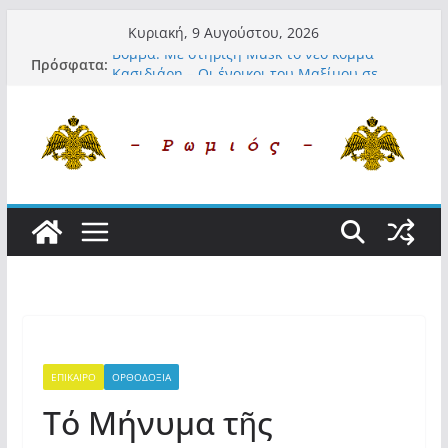
Μετάβαση
Κυριακή, 9 Αυγούστου, 2026
σε
Βόμβα: Με στήριξη Musk το νέο κόμμα
Πρόσφατα:
περιεχόμενο
Κασιδιάρη – Οι ένοικοι του Μαξίμου σε
πανικό, πατριωτικό τσουνάμι σαρώνει την
Ελλάδα
Α.Φάουτσι: Στις ΗΠΑ τον συνέλαβαν για τα
εγκλήματά του στην πανδημία – Στην
Ελλάδα τον έκαναν μέλος της Ακαδημίας
Αθηνών!
Οι ρυθμιστές – Σαμαράς και Κασιδιάρης θα
πάρουν αθροιστικά 15%… προκαλούν δίνη
στο σύστημα και η συνεργασία με Le Pen
Και πάλι περί στελεχών….
«Ελπίδα για Δημοκρατία» σε ΜΜΕ: «Στόχος
είναι το Κίνημα της Μ.Καρυστιανού και όχι
το διεφθαρμένο σύστημα εξουσίας»
ΕΠΙΚΑΙΡΟ
ΟΡΘΟΔΟΞΙΑ
Τό Μήνυμα τῆς