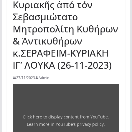
Κυριακῆς ἀπό τόν
Σεβασμιώτατο
Μητροπολίτη Κυθήρων
& Ἀντικυθήρων
κ.ΣΕΡΑΦΕΙΜ-ΚΥΡΙΑΚH
ΙΓ’ ΛΟΥΚΑ (26-11-2023)
27/11/2023
Admin
Display
"ΜΗΝΥΜΑ
ΚΥΡΙΑΚΗΣ
ΙΓ'
Click here to display content from YouTube.
ΛΟΥΚΑ
Learn more in
YouTube’s privacy policy
.
ΣΕΒ/