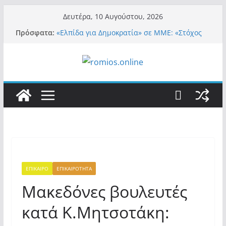
Μετάβαση
Δευτέρα, 10 Αυγούστου, 2026
σε
Πρόσφατα:
«Ελπίδα για Δημοκρατία» σε ΜΜΕ: «Στόχος
περιεχόμενο
είναι το Κίνημα της Μ.Καρυστιανού και όχι
το διεφθαρμένο σύστημα εξουσίας»
«Αιχμηρή» τοποθέτηση από την Μαρία
Καρυστιανού: Η απάντησή της σε
Θ.Αυγερινό και όσους αποχώρησαν από την
«Ελπίδα»
Α.Φάουτσι: Στις ΗΠΑ τον συνέλαβαν για τα
εγκλήματά του στην πανδημία – Στην
Ελλάδα τον έκαναν μέλος της Ακαδημίας
Αθηνών!
Οι ρυθμιστές – Σαμαράς και Κασιδιάρης θα
πάρουν αθροιστικά 15%… προκαλούν δίνη
στο σύστημα και η συνεργασία με Le Pen
ΕΠΙΚΑΙΡΟ
ΕΠΙΚΑΙΡΟΤΗΤΑ
Και πάλι περί στελεχών….
Μακεδόνες βουλευτές
κατά Κ.Μητσοτάκη: