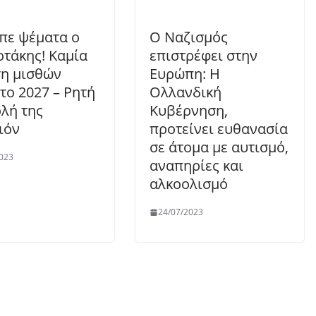
ίπε ψέματα ο
Ο Ναζισμός
τάκης! Καμία
επιστρέφει στην
η μισθών
Ευρώπη: Η
 το 2027 – Ρητή
Ολλανδική
ολή της
Κυβέρνηση,
ιόν
προτείνει ευθανασία
σε άτομα με αυτισμό,
023
αναπηρίες και
αλκοολισμό
24/07/2023