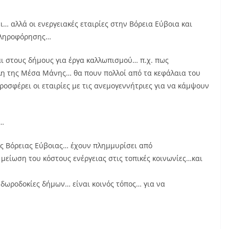
ι… αλλά οι ενεργειακές εταιρίες στην Βόρεια Εύβοια και
πληροφόρησης…
αι στους δήμους για έργα καλλωπισμού… π.χ. πως
η της Μέσα Μάνης… θα πουν πολλοί από τα κεφάλαια του
ροσφέρει οι εταιρίες με τις ανεμογεννήτριες για να κάμψουν
ή…
της Βόρειας Εύβοιας… έχουν πλημμυρίσει από
μείωση του κόστους ενέργειας στις τοπικές κοινωνίες…και
ι δωροδοκίες δήμων… είναι κοινός τόπος… για να