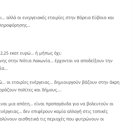
ι… αλλά οι ενεργειακές εταιρίες στην Βόρεια Εύβοια και
πληροφόρησης…
 2,25 εκατ ευρώ… ή μήπως όχι;
άνης στην Νότια Λακωνία… έρχονται να αποδείξουν την
κία…
ρώ… οι εταιρίες ενέργειας… δημιουργούν βάζουν στην άκρη
οράζουν πολίτες και δήμους….
ίναι μια απάτη… είναι προπαγάνδα για να βολευτούν οι
ενέργειας… δεν επιφέρουν καμία αλλαγή στις τοπικές
μολύνουν αισθητικά τις περιοχές που φυτρώνουν οι