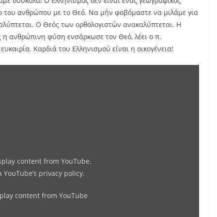
άμε δύσκολα! Ο Ελληνισμός δέν είναι ένας γεωγραφικός
μο του ανθρώπου με το Θεό. Να μήν φοβόμαστε να μιλάμε για
αλύπτεται. Ο Θεός των ορθολογιστών ανακαλύπτεται. Η
η ανθρώπινη φύση ενσάρκωσε τον Θεό, λέει ο π.
ευκαιρία. Καρδιά του Ελληνισμού είναι η οικογένεια!
Display
"ΜΑΘΗΜΑ
ΟΡΘΟΔΟΞΟΥ
ΕΛΛΗΝΙΚΟΤΗΤΟΣ"
from
YouTube
isplay content from YouTube.
in
YouTube’s privacy policy
.
splay content from YouTube