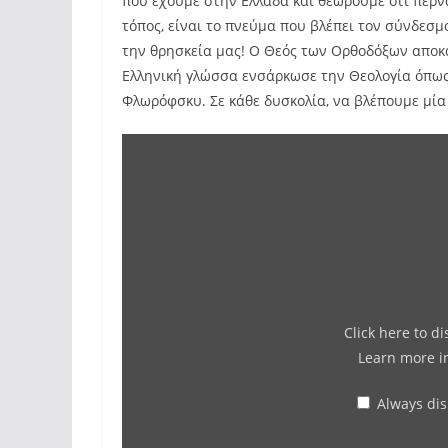
που έχουμε στην Ελλάδα και θεωρούμε ότι περν
τόπος, είναι το πνεύμα που βλέπει τον σύνδεσ
την θρησκεία μας! Ο Θεός των Ορθοδόξων αποκ
Ελληνική γλώσσα ενσάρκωσε την Θεολογία όπως 
Φλωρόφσκυ. Σε κάθε δυσκολία, να βλέπουμε μία 
Click here to d
Learn more 
Always di