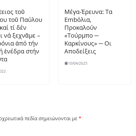
τειος τοῦ
Μέγα-Έρευνα: Τα
ου τοῦ Παύλου
Εmbόλια,
καί τί δέν
Προκαλούν
ι νά ξεχνᾶμε –
«Τούρμπο ─
ρόνια ἀπό τήν
Καρκίνους» ─ Οι
ή ἐνέδρα στήν
Αποδείξεις
στα
10/04/2025
022
οχρεωτικά πεδία σημειώνονται με
*