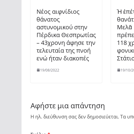
Νέος αιφνίδιος
Ἡ ἐπέ
θάνατος
θανάτ
αστυνομικού στην
Μελᾶ 
Πέρδικα Θεσπρωτίας
πρέπε
– 43χρονη άφησε την
118 χ
τελευταία της πνοή
φονικ
ενώ ήταν διακοπές
Στάτι
19/08/2022
19/10/2
Αφήστε μια απάντηση
Η ηλ. διεύθυνση σας δεν δημοσιεύεται.
Τα υπ