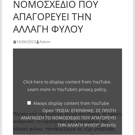
ΝΟΜΟΣΧΕΔΙΟ ΠΟΥ
ΑΠΑΓΟΡΕΥΕΙ ΤΗΝ
ΑΛΛΑΓΗ ΦΥΛΟΥ
16/06/2023
Admin
Display
"ΡΩΣΙΑ:
ΕΓΚΡΙΘΗΚΕ,
ΣΕ
Click here to display content from YouTube.
ΠΡΩΤΗ
Learn more in
YouTube’s privacy policy
.
ΑΝΑΓΝΩΣΗ
ΤΟ
Always display content from YouTube
Open "ΡΩΣΙΑ: ΕΓΚΡΙΘΗΚΕ, ΣΕ ΠΡΩΤΗ
ΝΟΜΟΣΧΕΔΙΟ
Πέρασε από την Κρατική Δούμα στη Ρωσία, σε πρώτη
ΑΝΑΓΝΩΣΗ ΤΟ ΝΟΜΟΣΧΕΔΙΟ ΠΟΥ ΑΠΑΓΟΡΕΥΕΙ
ΠΟΥ
ανάγνωση, το νομοσχέδιο που απαγορεύει την
ΤΗΝ ΑΛΛΑΓΗ ΦΥΛΟΥ" directly
ΑΠΑΓΟΡΕΥΕΙ
αλλαγή φύλου. Υπενθυμίζουμε ότι είχε υποβληθεί