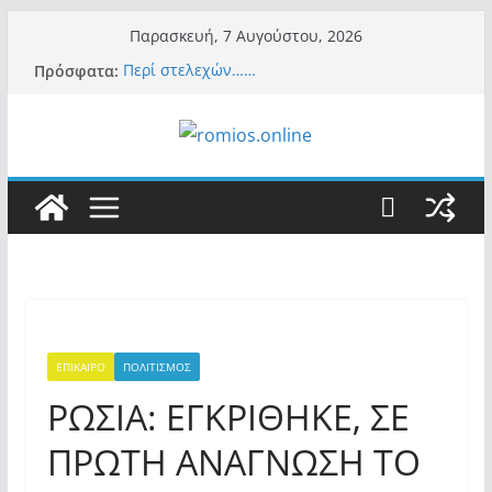
Μετάβαση
Παρασκευή, 7 Αυγούστου, 2026
σε
Πρόσφατα:
Περί στελεχών……
περιεχόμενο
«Ελπίδα για Δημοκρατία» σε ΜΜΕ: «Στόχος
είναι το Κίνημα της Μ.Καρυστιανού και όχι
το διεφθαρμένο σύστημα εξουσίας»
Βόμβα: Με στήριξη Musk το νέο κόμμα
Κασιδιάρη – Οι ένοικοι του Μαξίμου σε
πανικό, πατριωτικό τσουνάμι σαρώνει την
Ελλάδα
Σύρος: Βρετανίδα τουρίστρια έμεινε σε κώμα
42 ημέρες μετά από τσίμπημα τσιμπουριού!
– Η «μάχη» με τη σπάνια λοίμωξη
Ασύλληπτο: Έναν «Βόλο» με 102.000
παράνομους αλλοδαπούς πολιτογράφησε ως
«Έλληνες» η κυβέρνηση! (φωτο)
ΕΠΙΚΑΙΡΟ
ΠΟΛΙΤΙΣΜΟΣ
ΡΩΣΙΑ: ΕΓΚΡΙΘΗΚΕ, ΣΕ
ΠΡΩΤΗ ΑΝΑΓΝΩΣΗ ΤΟ