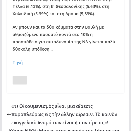
Πέλλα (6,13%), στη Β’ Θεσσαλονίκης (5,63%), στη
Χαλκιδική (5,39%) και στη Δράμα (5,33%).
Αν μπουν και τα δύο κόμματα στην Βουλή με
αθροιζόμενο ποσοστό κοντά στο 10% η
προσπάθεια για αυτοδυναμία της ΝΔ γίνεται πολύ
δύσκολη υπόθεση…
Πηγή
«Ὁ Οἰκουμενισμὸς εἶναι μία αἵρεσις
παραπλεύρως εἰς τὴν ἄλλην αἵρεσιν. Τὸ κοινὸν
εὐαγγελικὸ ὄνομά των εἶναι ἡ παναίρεσις»!
Κόμμα ΝΙΚΗ: Μπήκε στον «χορό» της λάσπης και