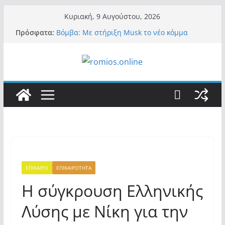
Μετάβαση
Κυριακή, 9 Αυγούστου, 2026
σε
Πρόσφατα:
Βόμβα: Με στήριξη Musk το νέο κόμμα
περιεχόμενο
Κασιδιάρη – Οι ένοικοι του Μαξίμου σε
πανικό, πατριωτικό τσουνάμι σαρώνει την
Ελλάδα
Α.Φάουτσι: Στις ΗΠΑ τον συνέλαβαν για τα
εγκλήματά του στην πανδημία – Στην
Ελλάδα τον έκαναν μέλος της Ακαδημίας
Αθηνών!
Οι ρυθμιστές – Σαμαράς και Κασιδιάρης θα
πάρουν αθροιστικά 15%… προκαλούν δίνη
στο σύστημα και η συνεργασία με Le Pen
Και πάλι περί στελεχών….
«Ελπίδα για Δημοκρατία» σε ΜΜΕ: «Στόχος
είναι το Κίνημα της Μ.Καρυστιανού και όχι
ΕΠΙΚΑΙΡΟ
ΕΠΙΚΑΙΡΟΤΗΤΑ
το διεφθαρμένο σύστημα εξουσίας»
Η σύγκρουση Ελληνικής
Λύσης με Νίκη για την