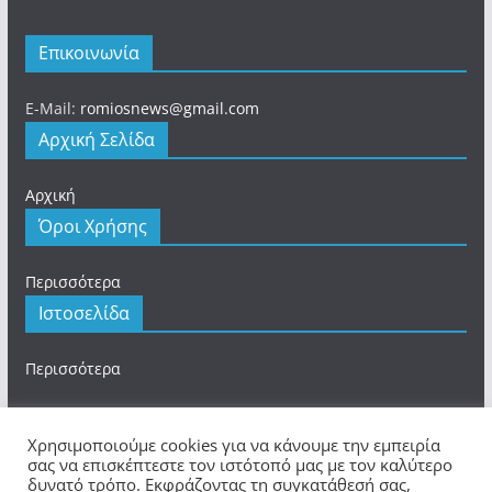
Επικοινωνία
E-Mail:
romiosnews@gmail.com
Αρχική Σελίδα
Αρχική
Όροι Χρήσης
Περισσότερα
Ιστοσελίδα
Περισσότερα
Χρησιμοποιούμε cookies για να κάνουμε την εμπειρία
σας να επισκέπτεστε τον ιστότοπό μας με τον καλύτερο
δυνατό τρόπο. Εκφράζοντας τη συγκατάθεσή σας,
Πνευματικά Δικαιώματα © 2026
romios.online
. Τα