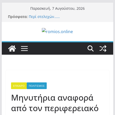
Μετάβαση
Παρασκευή, 7 Αυγούστου, 2026
σε
Πρόσφατα:
Περί στελεχών……
περιεχόμενο
«Ελπίδα για Δημοκρατία» σε ΜΜΕ: «Στόχος
είναι το Κίνημα της Μ.Καρυστιανού και όχι
το διεφθαρμένο σύστημα εξουσίας»
Βόμβα: Με στήριξη Musk το νέο κόμμα
Κασιδιάρη – Οι ένοικοι του Μαξίμου σε
πανικό, πατριωτικό τσουνάμι σαρώνει την
Ελλάδα
Σύρος: Βρετανίδα τουρίστρια έμεινε σε κώμα
42 ημέρες μετά από τσίμπημα τσιμπουριού!
– Η «μάχη» με τη σπάνια λοίμωξη
Ασύλληπτο: Έναν «Βόλο» με 102.000
παράνομους αλλοδαπούς πολιτογράφησε ως
«Έλληνες» η κυβέρνηση! (φωτο)
ΕΠΙΚΑΙΡΟ
ΠΟΛΙΤΙΣΜΟΣ
Μηνυτήρια αναφορά
από τον περιφερειακό