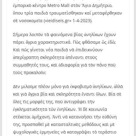
ἐμπορικὸ κέντρο Metro Mall στὸν Ἅγιο Δημήτριο,
ὅπου τρία παιδιὰ τραυματίσθηκαν καί μεταφέρθηκαν
σὲ νοσοκομεῖα («ieidiseis.gr» 1-4-2023).
Σήμερα λοιπὸν τὰ φαινόμενα βίας ἀνηλίκων ἔχουν
πάρει ἄγρια χαρακτηριστικά. Πῶς φθάσαμε ὣς ἐδῶ;
Καὶ πῶς γίνεται νέα παιδιὰ νὰ ἐπιδεικνύουν
ἀπερίγραπτη σκληρότητα ἀ­πέναντι στοὺς
συμμαθητές τους, καὶ ἀδιαφορία γιὰ τὸν πόνο ποὺ
τοὺς προκαλοῦν;
Δὲν μιλοῦμε πλέον μόνο γιὰ ἐκφοβισμὸ ἀνηλίκων, ἀλλὰ
καὶ γιὰ ἄγρια βία καὶ σκληρότητα ἔναντι ὅλων. Βία σὲ
ὅλες τὶς μορφές της, ποὺ ἀντιγράφει τὴν
ἐγκληματικότητα τῶν ἐνηλίκων. Ἡ δὲ κοινωνία
στέκεται ἀμήχανη. Ἀντὶ νὰ κατανοήσει τὴν εὐθύνη
της, προσπαθεῖ μὲ κατασταλτικὲς μεθόδους καὶ μὲ
ψυχολογικὲς ἑρμηνεῖες νὰ καταγράψει τὸ τεράστιο