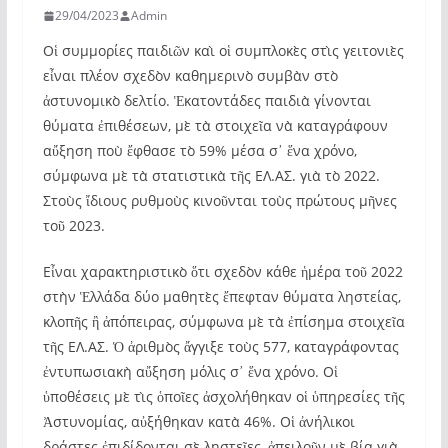
29/04/2023
Admin
Οἱ συμμορίες παιδιῶν καὶ οἱ συμπλοκὲς στὶς γειτονιὲς
εἶναι πλέον σχεδὸν καθημερινὸ συμβὰν στὸ
ἀστυνομικὸ δελτίο. Ἑκατοντάδες παιδιὰ γίνονται
θύματα ἐπιθέσεων, μὲ τὰ στοιχεῖα νὰ καταγράφουν
αὔξηση ποὺ ἔφθασε τὸ 59% μέσα σ᾿ ἕνα χρόνο,
σύμφωνα μὲ τὰ στατιστικὰ τῆς ΕΛ.ΑΣ. γιὰ τὸ 2022.
Στοὺς ἴδιους ρυθμοὺς κινοῦνται τοὺς πρώτους μῆνες
τοῦ 2023.
Εἶναι χαρακτηριστικὸ ὅτι σχεδὸν κάθε ἡμέρα τοῦ 2022
στὴν Ἑλλάδα δύο μαθητὲς ἔπεφταν θύματα ληστείας,
κλοπῆς ἢ ἀπόπειρας, σύμφωνα μὲ τὰ ἐπίσημα στοιχεῖα
τῆς ΕΛ.ΑΣ. Ὁ ἀριθμὸς ἄγγιξε τοὺς 577, καταγράφοντας
ἐντυπωσιακὴ αὔξηση μόλις σ᾿ ἕνα χρόνο. Οἱ
ὑποθέσεις μὲ τὶς ὁποῖες ἀσχολήθηκαν οἱ ὑπηρεσίες τῆς
Ἀστυνομίας, αὐξήθηκαν κατὰ 46%. Οἱ ἀνήλικοι
δράστες ἐπιδίδονται σὲ ληστεῖες, ἀπειλοῦν μὲ βία γιὰ