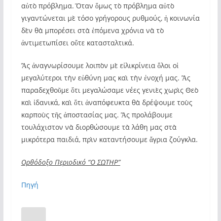
αὐτὸ πρόβλημα. Ὅταν ὅμως τὸ πρόβλημα αὐτὸ
γιγαντώνεται μὲ τόσο γρήγορους ρυθμούς, ἡ κοινωνία
δὲν θὰ μπορέσει στὰ ἑπόμενα χρόνια νὰ τὸ
ἀντιμετωπίσει οὔτε κατασταλτικά.
Ἂς ἀναγνωρίσουμε λοιπὸν μὲ εἰλικρίνεια ὅλοι οἱ
μεγαλύτεροι τὴν εὐθύνη μας καὶ τὴν ἐνοχή μας. Ἂς
παραδεχθοῦμε ὅτι μεγαλώσαμε νέες γενιὲς χωρὶς Θεὸ
καὶ ἰδανικά, καὶ ὅτι ἀναπόφευκτα θὰ δρέψουμε τοὺς
καρποὺς τῆς ἀποστασίας μας. Ἂς προλάβουμε
τουλάχιστον νὰ διορθώσουμε τὰ λάθη μας στὰ
μικρότερα παιδιά, πρὶν καταντήσουμε ἄγρια ζούγκλα.
Ορθόδοξο Περιοδικό “Ο ΣΩΤΗΡ”
Πηγή