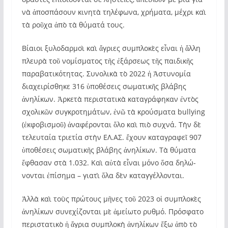
νὰ ἀποσπάσουν κινητὰ τηλέφωνα, χρήματα, μέχρι καὶ
τὰ ροῦχα ἀπὸ τὰ θύματά τους.
Βίαιοι ξυλοδαρμοὶ καὶ ἄγριες συμπλοκὲς εἶ­ναι ἡ ἄλλη
πλευρὰ τοῦ νομίσματος τῆς ἐξάρσεως τῆς παιδικῆς
παραβατικότητας. Συνο­λι­κὰ τὸ 2022 ἡ Ἀστυνομία
διαχειρίσθηκε 316 ὑποθέσεις σωματικῆς βλάβης
ἀνηλίκων. Ἀρ­κετὰ περιστατικὰ καταγράφηκαν ἐντὸς
σχολι­κῶν συγκροτημάτων, ἐνῶ τὰ κρούσματα bullying
(ἐκφοβισμοῦ) ἀναφέρονται ὅλο καὶ πιὸ συχνά. Τὴν δὲ
τελευταία τριετία στὴν ΕΛ.ΑΣ. ἔχουν καταγραφεῖ 907
ὑποθέσεις σωματικῆς βλάβης ἀνηλίκων. Τὰ θύματα
ἔφθασαν στὰ 1.032. Καὶ αὐτὰ εἶναι μόνο ὅσα δηλώ­
νονται ἐπίσημα – γιατὶ ὅλα δὲν καταγγέλλονται.
Ἀλλὰ καὶ τοὺς πρώτους μῆνες τοῦ 2023 οἱ συμπλοκὲς
ἀνηλίκων συνεχίζονται μὲ ἀμείωτο ρυθμό. Πρόσφατο
περιστατικὸ ἡ ἄγρια συμ­πλοκὴ ἀνηλίκων ἔξω ἀπὸ τὸ