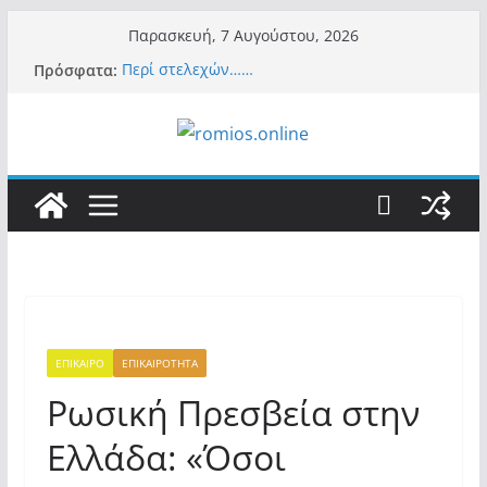
Μετάβαση
Παρασκευή, 7 Αυγούστου, 2026
σε
Πρόσφατα:
Περί στελεχών……
περιεχόμενο
«Ελπίδα για Δημοκρατία» σε ΜΜΕ: «Στόχος
είναι το Κίνημα της Μ.Καρυστιανού και όχι
το διεφθαρμένο σύστημα εξουσίας»
Βόμβα: Με στήριξη Musk το νέο κόμμα
Κασιδιάρη – Οι ένοικοι του Μαξίμου σε
πανικό, πατριωτικό τσουνάμι σαρώνει την
Ελλάδα
Σύρος: Βρετανίδα τουρίστρια έμεινε σε κώμα
42 ημέρες μετά από τσίμπημα τσιμπουριού!
– Η «μάχη» με τη σπάνια λοίμωξη
Ασύλληπτο: Έναν «Βόλο» με 102.000
παράνομους αλλοδαπούς πολιτογράφησε ως
«Έλληνες» η κυβέρνηση! (φωτο)
ΕΠΙΚΑΙΡΟ
ΕΠΙΚΑΙΡΟΤΗΤΑ
Ρωσική Πρεσβεία στην
Ελλάδα: «Όσοι