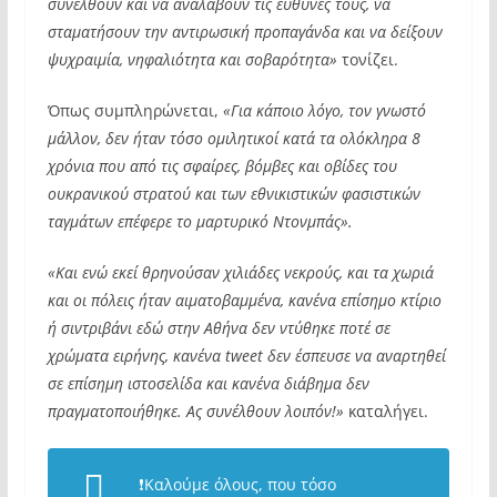
συνέλθουν και να αναλάβουν τις ευθύνες τους, να
σταματήσουν την αντιρωσική προπαγάνδα και να δείξουν
ψυχραιμία, νηφαλιότητα και σοβαρότητα»
τονίζει.
Όπως συμπληρώνεται,
«Για κάποιο λόγο, τον γνωστό
μάλλον, δεν ήταν τόσο ομιλητικοί κατά τα ολόκληρα 8
χρόνια που από τις σφαίρες, βόμβες και οβίδες του
ουκρανικού στρατού και των εθνικιστικών φασιστικών
ταγμάτων επέφερε το μαρτυρικό Ντονμπάς».
«Και ενώ εκεί θρηνούσαν χιλιάδες νεκρούς, και τα χωριά
και οι πόλεις ήταν αιματοβαμμένα, κανένα επίσημο κτίριο
ή σιντριβάνι εδώ στην Αθήνα δεν ντύθηκε ποτέ σε
χρώματα ειρήνης, κανένα tweet δεν έσπευσε να αναρτηθεί
σε επίσημη ιστοσελίδα και κανένα διάβημα δεν
πραγματοποιήθηκε. Ας συνέλθουν λοιπόν!»
καταλήγει.
❗️Καλούμε όλους, που τόσο