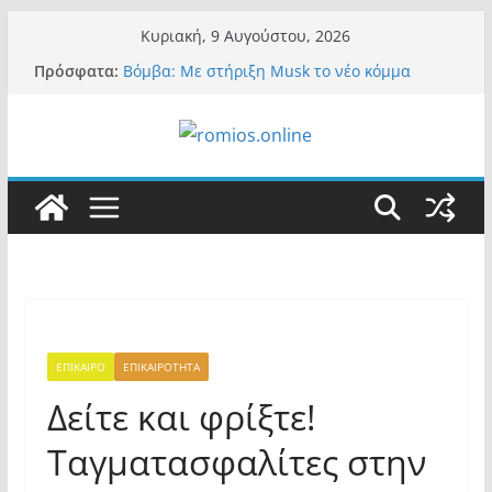
Μετάβαση
Κυριακή, 9 Αυγούστου, 2026
σε
Πρόσφατα:
Βόμβα: Με στήριξη Musk το νέο κόμμα
περιεχόμενο
Κασιδιάρη – Οι ένοικοι του Μαξίμου σε
πανικό, πατριωτικό τσουνάμι σαρώνει την
Ελλάδα
Α.Φάουτσι: Στις ΗΠΑ τον συνέλαβαν για τα
εγκλήματά του στην πανδημία – Στην
Ελλάδα τον έκαναν μέλος της Ακαδημίας
Αθηνών!
Οι ρυθμιστές – Σαμαράς και Κασιδιάρης θα
πάρουν αθροιστικά 15%… προκαλούν δίνη
στο σύστημα και η συνεργασία με Le Pen
Και πάλι περί στελεχών….
«Ελπίδα για Δημοκρατία» σε ΜΜΕ: «Στόχος
είναι το Κίνημα της Μ.Καρυστιανού και όχι
ΕΠΙΚΑΙΡΟ
ΕΠΙΚΑΙΡΟΤΗΤΑ
το διεφθαρμένο σύστημα εξουσίας»
Δείτε και φρίξτε!
Ταγματασφαλίτες στην