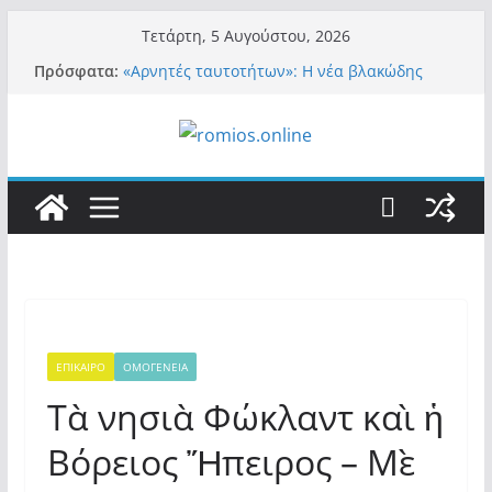
Μετάβαση
Τετάρτη, 5 Αυγούστου, 2026
σε
Πρόσφατα:
«Αρνητές ταυτοτήτων»: Η νέα βλακώδης
περιεχόμενο
ταμπέλα των συστημικών ΜΜΕ!
Βόμβα: Με στήριξη Musk το νέο κόμμα
Κασιδιάρη – Οι ένοικοι του Μαξίμου σε
πανικό, πατριωτικό τσουνάμι σαρώνει την
Ελλάδα
Σύρος: Βρετανίδα τουρίστρια έμεινε σε κώμα
42 ημέρες μετά από τσίμπημα τσιμπουριού!
– Η «μάχη» με τη σπάνια λοίμωξη
Ασύλληπτο: Έναν «Βόλο» με 102.000
παράνομους αλλοδαπούς πολιτογράφησε ως
«Έλληνες» η κυβέρνηση! (φωτο)
Περί στελεχών……
ΕΠΙΚΑΙΡΟ
ΟΜΟΓΕΝΕΙΑ
Τὰ νησιὰ Φώκλαντ καὶ ἡ
Βόρειος Ἤπειρος – Μὲ