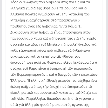
Τόσο οἱ Ἕλληνες ποὺ διαβιοῦν στὶς πόλεις καὶ τὰ
ἑλληνικὰ χωριὰ τῆς Βορείου Ἠπείρου ὅσο καὶ οἱ
Ἀλβανοὶ πολῖτες γνωρίζουν ὅτι τὴν καταδίκη τοῦ
Μπελέρη ἐνορχήστρωσε στὸ παρασκήνιο ὁ
πρωθυπουργὸς τῆς Ἀλβανίας, Ἔντι Ράμα. Ἡ
Δικαιοσύνη στὴν Ἀλβανία εἶναι ὑποταγμένη στὸν
παντοδύναμο Ράμα καὶ ἡ ἀπόφασή της γιὰ τὴν χωρὶς
στοιχεῖα καταδίκη τοῦ Μπελέρη, ἀποτελεῖ ὄνειδος γιὰ
κάθε εὐρωπαϊκὴ χώρα ποὺ σέβεται τὰ ἀνθρώπινα
δικαιώματα καὶ τὸ τεκμήριο τῆς ἀθωότητας
ὁποιουδήποτε πολίτη. Φαίνεται πλέον ξεκάθαρα ὅτι ὁ
στόχος τοῦ Ράμα εἶναι ἡ ὑφαρπαγὴ τῶν περιουσιῶν
τῶν Βορειοηπειρωτῶν…
καὶ ὁ διωγμὸς τῶν τελευταίων
Ἑλλήνων. Ἡ ἑλληνικὴ ἐθνικὴ μειονότητα δέχθηκε ἕνα
ἀκόμη πλῆγμα ὅπως τὴν ἐποχὴ ποὺ ἐπικρατοῦσε τὸ
ὁλοκληρωτικὸ κομμουνιστικὸ καθεστώς τοῦ Χότζα καὶ
τοῦ Ἀλία. Παράλληλα, δικαιώνεται ἀπὸ τὰ γεγονότα
αὐτὰ γιὰ ἄλλη μία φορὰ ὁ μακαριστὸς ἀγωνιστὴς