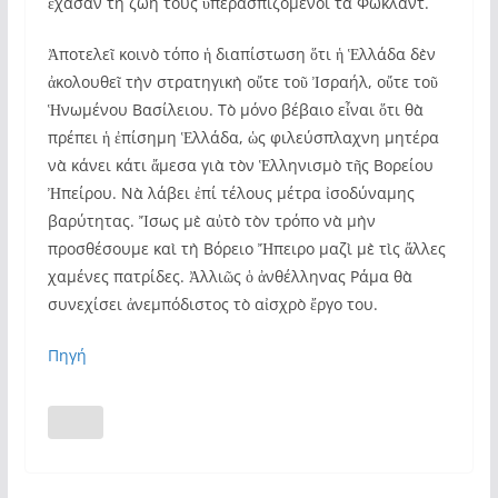
ἔχασαν τὴ ζωή τους ὑπερασπιζόμενοι τὰ Φώκλαντ.
Ἀποτελεῖ κοινὸ τόπο ἡ διαπίστωση ὅτι ἡ Ἑλλάδα δὲν
ἀκολουθεῖ τὴν στρατηγικὴ οὔτε τοῦ Ἰσραήλ, οὔτε τοῦ
Ἡνωμένου Βασίλειου. Τὸ μόνο βέβαιο εἶναι ὅτι θὰ
πρέπει ἡ ἐπίσημη Ἑλλάδα, ὡς φιλεύσπλαχνη μητέρα
νὰ κάνει κάτι ἄμεσα γιὰ τὸν Ἑλληνισμὸ τῆς Βορείου
Ἠπείρου. Νὰ λάβει ἐπί τέλους μέτρα ἰσοδύναμης
βαρύτητας. Ἴσως μὲ αὐτὸ τὸν τρόπο νὰ μὴν
προσθέσουμε καὶ τὴ Βόρειο Ἤπειρο μαζὶ μὲ τὶς ἄλλες
χαμένες πατρίδες. Ἀλλιῶς ὁ ἀνθέλληνας Ράμα θὰ
συνεχίσει ἀνεμπόδιστος τὸ αἰσχρὸ ἔργο του.
Πηγή