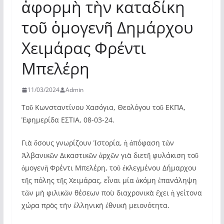
ἀφορμὴ τὴν καταδίκη
τοῦ ὁμογενῆ Δημάρχου
Χειμάρας Φρέντι
Μπελέρη
11/03/2024
Admin
Τοῦ Κωνσταντίνου Χασόγια, Θεολόγου τοῦ ΕΚΠΑ,
Ἐφημερίδα ΕΣΤΙΑ, 08-03-24.
Γιὰ ὅσους γνωρίζουν Ἱστορία, ἡ ἀπόφαση τῶν
Ἀλβανικῶν Δικαστικῶν ἀρχῶν γιὰ διετῆ φυλάκιση τοῦ
ὁμογενῆ Φρέντι Μπελέρη, τοῦ ἐκλεγμένου Δήμαρχου
τῆς πόλης τῆς Χειμάρας, εἶναι μία ἀκόμη ἐπανάληψη
τῶν μὴ φιλικῶν θέσεων ποὺ διαχρονικὰ ἔχει ἡ γείτονα
χώρα πρὸς τὴν ἑλληνικὴ ἐθνικὴ μειονότητα.