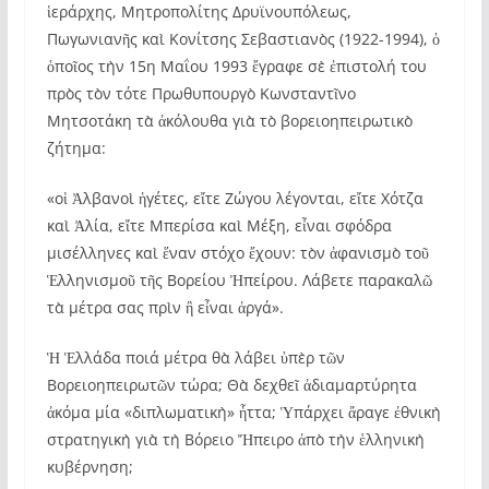
ἱεράρχης, Μητροπολίτης Δρυϊνουπόλεως,
Πωγωνιανῆς καὶ Κονίτσης Σεβαστιανὸς (1922-1994), ὁ
ὁποῖος τὴν 15η Μαΐου 1993 ἔγραφε σὲ ἐπιστολή του
πρὸς τὸν τότε Πρωθυπουργὸ Κωνσταντῖνο
Μητσοτάκη τὰ ἀκόλουθα γιὰ τὸ βορειοηπειρωτικὸ
ζήτημα:
«οἱ Ἀλβανοὶ ἡγέτες, εἴτε Ζώγου λέγονται, εἴτε Χότζα
καὶ Ἀλία, εἴτε Μπερίσα καὶ Μέξη, εἶναι σφόδρα
μισέλληνες καὶ ἕναν στόχο ἔχουν: τὸν ἀφανισμὸ τοῦ
Ἑλληνισμοῦ τῆς Βορείου Ἠπείρου. Λάβετε παρακαλῶ
τὰ μέτρα σας πρὶν ἢ εἶναι ἀργά».
Ἡ Ἑλλάδα ποιά μέτρα θὰ λάβει ὑπὲρ τῶν
Βορειοηπειρωτῶν τώρα; Θὰ δεχθεῖ ἀδιαμαρτύρητα
ἀκόμα μία «διπλωματικὴ» ἧττα; Ὑπάρχει ἄραγε ἐθνικὴ
στρατηγικὴ γιὰ τὴ Βόρειο Ἤπειρο ἀπὸ τὴν ἑλληνικὴ
κυβέρνηση;