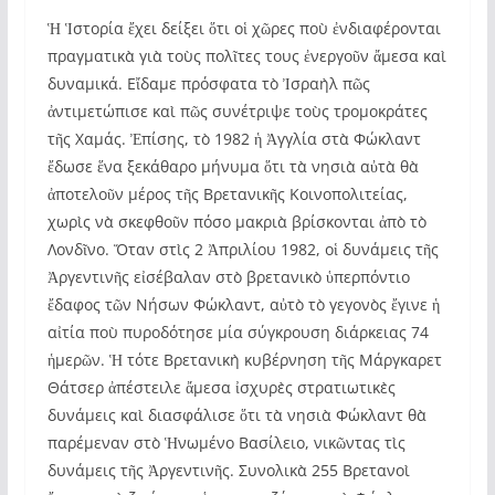
Ἡ Ἱστορία ἔχει δείξει ὅτι οἱ χῶρες ποὺ ἐνδιαφέρονται
πραγματικὰ γιὰ τοὺς πολῖτες τους ἐνεργοῦν ἄμεσα καὶ
δυναμικά. Εἴδαμε πρόσφατα τὸ Ἰσραὴλ πῶς
ἀντιμετώπισε καὶ πῶς συνέτριψε τοὺς τρομοκράτες
τῆς Χαμάς. Ἐπίσης, τὸ 1982 ἡ Ἀγγλία στὰ Φώκλαντ
ἔδωσε ἕνα ξεκάθαρο μήνυμα ὅτι τὰ νησιὰ αὐτὰ θὰ
ἀποτελοῦν μέρος τῆς Βρετανικῆς Κοινοπολιτείας,
χωρὶς νὰ σκεφθοῦν πόσο μακριὰ βρίσκονται ἀπὸ τὸ
Λονδῖνο. Ὅταν στὶς 2 Ἀπριλίου 1982, οἱ δυνάμεις τῆς
Ἀργεντινῆς εἰσέβαλαν στὸ βρετανικὸ ὑπερπόντιο
ἔδαφος τῶν Νήσων Φώκλαντ, αὐτὸ τὸ γεγονὸς ἔγινε ἡ
αἰτία ποὺ πυροδότησε μία σύγκρουση διάρκειας 74
ἡμερῶν. Ἡ τότε Βρετανικὴ κυβέρνηση τῆς Μάργκαρετ
Θάτσερ ἀπέστειλε ἄμεσα ἰσχυρὲς στρατιωτικὲς
δυνάμεις καὶ διασφάλισε ὅτι τὰ νησιὰ Φώκλαντ θὰ
παρέμεναν στὸ Ἡνωμένο Βασίλειο, νικῶντας τὶς
δυνάμεις τῆς Ἀργεντινῆς. Συνολικὰ 255 Βρετανοὶ