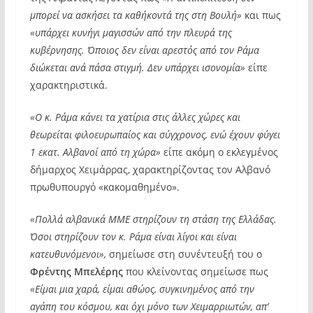
μπορεί να ασκήσει τα καθήκοντά της στη Βουλή»
και πως
«υπάρχει κυνήγι μαγισσών από την πλευρά της
κυβέρνησης. Όποιος δεν είναι αρεστός από τον Ράμα
διώκεται ανά πάσα στιγμή. Δεν υπάρχει ισονομία»
είπε
χαρακτηριστικά.
«Ο κ. Ράμα κάνει τα χατίρια στις άλλες χώρες και
θεωρείται φιλοευρωπαίος και σύγχρονος, ενώ έχουν φύγει
1 εκατ. Αλβανοί από τη χώρα»
είπε ακόμη ο εκλεγμένος
δήμαρχος Χειμάρρας, χαρακτηρίζοντας τον Αλβανό
πρωθυπουργό «κακομαθημένο».
«Πολλά αλβανικά ΜΜΕ στηρίζουν τη στάση της Ελλάδας.
Όσοι στηρίζουν τον κ. Ράμα είναι λίγοι και είναι
κατευθυνόμενοι»,
σημείωσε στη συνέντευξή του ο
Φρέντης Μπελέρης
που κλείνοντας σημείωσε πως
«Είμαι μια χαρά, είμαι αθώος, συγκινημένος από την
αγάπη του κόσμου, και όχι μόνο των Χειμαρριωτών, απ’