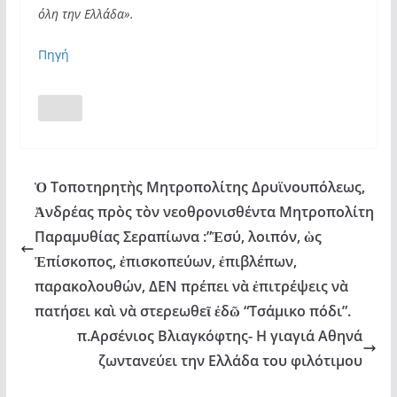
όλη την Ελλάδα».
Πηγή
Ὁ Τοποτηρητὴς Μητροπολίτης Δρυϊνουπόλεως,
Ἀνδρέας πρὸς τὸν νεοθρονισθέντα Μητροπολίτη
Παραμυθίας Σεραπίωνα :”Ἐσύ, λοιπόν, ὡς
Ἐπίσκοπος, ἐπισκοπεύων, ἐπιβλέπων,
παρακολουθών, ΔΕΝ πρέπει νὰ ἐπιτρέψεις νὰ
πατήσει καὶ νὰ στερεωθεῖ ἐδῶ “Τσάμικο πόδι”.
π.Αρσένιος Βλιαγκόφτης- Η γιαγιά Αθηνά
ζωντανεύει την Ελλάδα του φιλότιμου