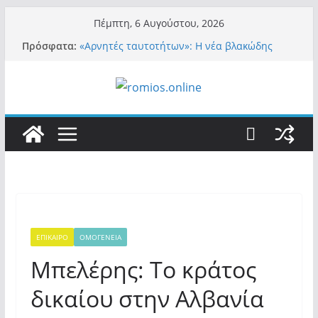
Μετάβαση
Πέμπτη, 6 Αυγούστου, 2026
σε
Πρόσφατα:
«Αρνητές ταυτοτήτων»: Η νέα βλακώδης
περιεχόμενο
ταμπέλα των συστημικών ΜΜΕ!
Βόμβα: Με στήριξη Musk το νέο κόμμα
Κασιδιάρη – Οι ένοικοι του Μαξίμου σε
πανικό, πατριωτικό τσουνάμι σαρώνει την
Ελλάδα
Σύρος: Βρετανίδα τουρίστρια έμεινε σε κώμα
42 ημέρες μετά από τσίμπημα τσιμπουριού!
– Η «μάχη» με τη σπάνια λοίμωξη
Ασύλληπτο: Έναν «Βόλο» με 102.000
παράνομους αλλοδαπούς πολιτογράφησε ως
«Έλληνες» η κυβέρνηση! (φωτο)
Περί στελεχών……
ΕΠΙΚΑΙΡΟ
ΟΜΟΓΕΝΕΙΑ
Μπελέρης: Το κράτος
δικαίου στην Αλβανία