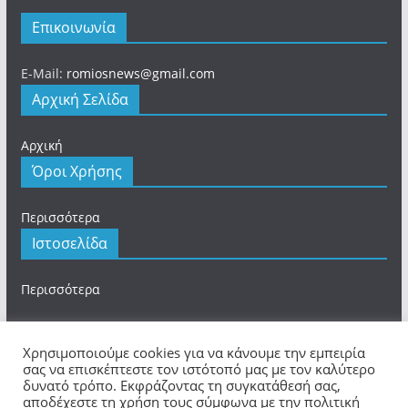
Επικοινωνία
E-Mail:
romiosnews@gmail.com
Αρχική Σελίδα
Αρχική
Όροι Χρήσης
Περισσότερα
Ιστοσελίδα
Περισσότερα
Χρησιμοποιούμε cookies για να κάνουμε την εμπειρία
σας να επισκέπτεστε τον ιστότοπό μας με τον καλύτερο
δυνατό τρόπο. Εκφράζοντας τη συγκατάθεσή σας,
Πνευματικά Δικαιώματα © 2026
romios.online
. Τα
αποδέχεστε τη χρήση τους σύμφωνα με την πολιτική
πνευματικά δικαιώματα προστατεύονται.