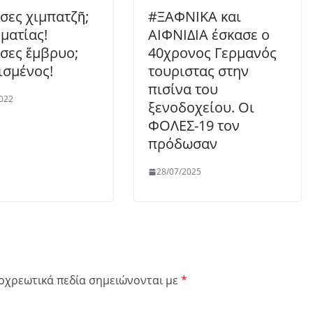
σες χιμπατζῆ;
#ΞΑΦΝΙΚΑ και
ματίας!
ΑΙΦΝΙΔΙΑ έσκασε ο
σες ἔμβρυο;
40χρονος Γερμανός
ισμένος!
τουριστας στην
πισίνα του
022
ξενοδοχείου. Οι
ΦΟΛΕΣ-19 τον
πρόδωσαν
28/07/2025
οχρεωτικά πεδία σημειώνονται με
*