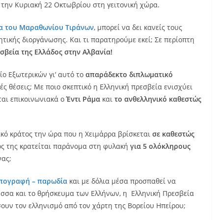
την Κυριακή 22 Οκτωβρίου στη γειτονική χώρα.
δα του Μαραθωνίου Τιράνων
, μπορεί να δει κανείς τους
τικής διοργάνωσης. Και τι παρατηρούμε εκεί; Σε περίοπτη
σβεία της Ελλάδος στην Αλβανία!
ίο Εξωτερικών γι’ αυτό το
απαράδεκτο διπλωματικό
ς θέσεις; Με ποιο σκεπτικό η Ελληνική πρεσβεία ενισχύει
ται επικοινωνιακά ο
Έντι Ράμα
και
το ανθελληνικό καθεστώς
ικό κράτος την ώρα που η Χειμάρρα βρίσκεται
σε καθεστώς
ός της κρατείται παράνομα στη φυλακή
για 5 ολόκληρους
νας;
απογραφή – παρωδία
και με δόλια μέσα προσπαθεί να
λώσσα και το θρήσκευμα των Ελλήνων, η Ελληνική Πρεσβεία
ουν τον ελληνισμό από τον χάρτη της Βορείου Ηπείρου;