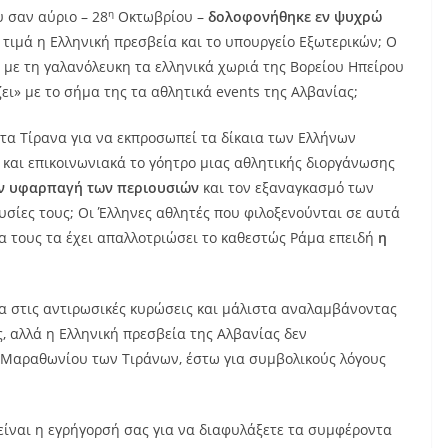
η
 σαν αύριο – 28
Οκτωβρίου –
δολοφονήθηκε εν ψυχρώ
 τιμά η Ελληνική πρεσβεία και το υπουργείο Εξωτερικών; Ο
 με τη γαλανόλευκη τα ελληνικά χωριά της Βορείου Ηπείρου
ζει» με το σήμα της τα αθλητικά events της Αλβανίας;
στα Τίρανα για να εκπροσωπεί τα δίκαια των Ελλήνων
ά και επικοινωνιακά το γόητρο μιας αθλητικής διοργάνωσης
ην υφαρπαγή των περιουσιών
και τον εξαναγκασμό των
υσίες τους; Οι Έλληνες αθλητές που φιλοξενούνται σε αυτά
 θα τους τα έχει απαλλοτριώσει το καθεστώς Ράμα επειδή
η
ία στις αντιρωσικές κυρώσεις και μάλιστα αναλαμβάνοντας
ς, αλλά η Ελληνική πρεσβεία της Αλβανίας δεν
 Μαραθωνίου των Τιράνων, έστω για συμβολικούς λόγους
 είναι η εγρήγορσή σας για να διαφυλάξετε τα συμφέροντα