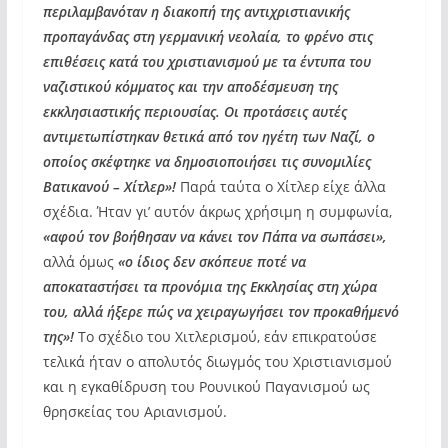
περιλαμβανόταν η διακοπή της αντιχριστιανικής
προπαγάνδας στη γερμανική νεολαία, το φρένο στις
επιθέσεις κατά του χριστιανισμού με τα έντυπα του
ναζιστικού κόμματος και την αποδέσμευση της
εκκλησιαστικής περιουσίας. Οι προτάσεις αυτές
αντιμετωπίστηκαν θετικά από τον ηγέτη των Ναζί, ο
οποίος σκέφτηκε να δημοσιοποιήσει τις συνομιλίες
Βατικανού – Χίτλερ»!
Παρά ταύτα ο Χίτλερ είχε άλλα
σχέδια. Ήταν γι’ αυτόν άκρως χρήσιμη η συμφωνία,
«αφού τον βοήθησαν να κάνει τον Πάπα να σωπάσει»,
αλλά όμως
«ο ίδιος δεν σκόπευε ποτέ να
αποκαταστήσει τα προνόμια της Εκκλησίας στη χώρα
του, αλλά ήξερε πώς να χειραγωγήσει τον προκαθήμενό
της»!
Το σχέδιο του Χιτλερισμού, εάν επικρατούσε
τελικά ήταν ο απολυτός διωγμός του Χριστιανισμού
και η εγκαθίδρυση του Ρουνικού Παγανισμού ως
θρησκείας του Αριανισμού.