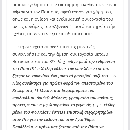
παπικά εγκλήματα των εκατομμυρίων θανάτων, είναι
«
άγια»
για τον Παπισμό, αφού έγιναν για χάρη του,
όπως και η ανίερη και εγκληματική συνεργασία του
με τις δυνάμεις του
«Άξονα»!
Γι’ αυτό και τηρεί σιγήν
ιχθύος και δεν τον έχει καταδικάσει ποτέ.
Στη συνέχεια αποκαλύπτει τις μυστικές
συνεννοήσεις και την άμεση συνεργασία μεταξύ
ου
Βατικανού και του 3
Ράιχ:
«Λίγο μετά την ενθρόνιση
του Πίου ΙΒ΄ ο Χίτλερ κάλεσε τον Φον Χέσεν και του
ζήτησε να κανονίσει ένα μυστικό ραντεβού μαζί του…. Ο
Πίος συνάντησε για πρώτη φορά τον απεσταλμένο του
Χίτλερ στις 11 Μαΐου, στα διαμερίσματα του
καρδινάλιου Λουίτζι Μαλιόνε, γραμματέα του κράτους,
προκειμένου να μη διαρρεύσει το γεγονός. […]
Ο Χίτλερ
μέσω του Φον Χέσεν έστειλε επιστολή συγχαρητηρίων
στον Πίο για την εκλογή του στην Αγία Έδρα.
Παράλληλα, ο πρίγκιπας ζήτησε από τον Πάπα να