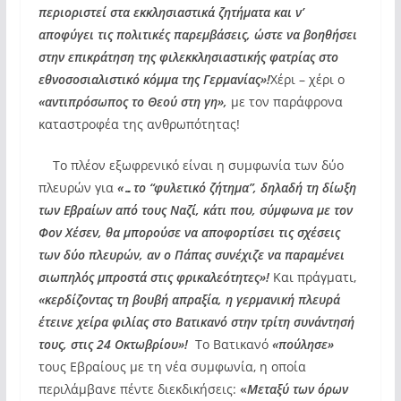
περιοριστεί στα εκκλησιαστικά ζητήματα και ν’
αποφύγει τις πολιτικές παρεμβάσεις, ώστε να βοηθήσει
στην επικράτηση της φιλεκκλησιαστικής φατρίας στο
εθνοσοσιαλιστικό κόμμα της Γερμανίας»!
Χέρι – χέρι ο
«αντιπρόσωπος το Θεού στη γη»,
με τον παράφρονα
καταστροφέα της ανθρωπότητας!
Το πλέον εξωφρενικό είναι η συμφωνία των δύο
πλευρών για
«…το “φυλετικό ζήτημα”, δηλαδή τη δίωξη
των Εβραίων από τους Ναζί, κάτι που, σύμφωνα με τον
Φον Χέσεν, θα μπορούσε να αποφορτίσει τις σχέσεις
των δύο πλευρών, αν ο Πάπας συνέχιζε να παραμένει
σιωπηλός μπροστά στις φρικαλεότητες»!
Και πράγματι,
«κερδίζοντας τη βουβή απραξία, η γερμανική πλευρά
έτεινε χείρα φιλίας στο Βατικανό στην τρίτη συνάντησή
τους, στις 24 Οκτωβρίου»!
Το Βατικανό
«πούλησε»
τους Εβραίους με τη νέα συμφωνία, η οποία
περιλάμβανε πέντε διεκδικήσεις:
«
Μεταξύ των όρων