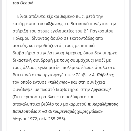
του Θεού»
!
Είναι απόλυτα εξακριβωμένο πως, μετά την
κατάρρευση του
«Άξονος»,
το Βατικανό συνέχισε την
στήριξή του στους εγκληματίες του Β΄ Παγκοσμίου
Πολέμου, δίνοντας άσυλο σε εκατοντάδες από
αυτούς, και εφοδιάζοντάς τους με παπικά
διαβατήρια στην Λατινική Αμερική, όπου δεν υπήρχε
δικαστική συνδρομή με τους συμμάχους! Μαζί με
τους άλλους εγκληματίες πολέμου, έδωσε άσυλο στο
Βατικανό στον αρχισφαγέα των Σέρβων
Α. Πάβελιτς
,
τον οποίο έντυσε
«καλόγηρο
»
και στη συνέχεια
φυγάδεψε, με πλαστό διαβατήριο, στην
Αργεντινή
!
(Για περισσότερα βλέπε το πολύκροτο και
αποκαλυπτικό βιβλίο του μακαριστού
π. Χαραλάμπους
Βασιλοπούλου: «Ο Οικουμενισμός χωρίς μάσκα»
,
Αθήναι 1972, σελ. 235-256).