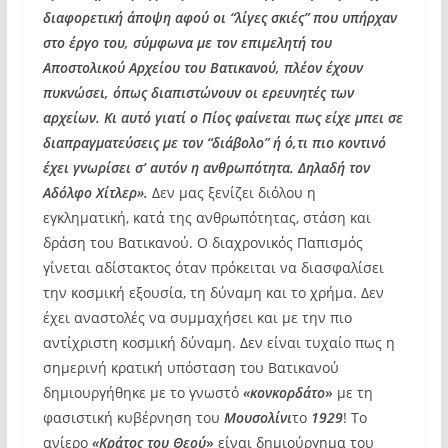
διαφορετική άποψη αφού οι “λίγες σκιές” που υπήρχαν
στο έργο του, σύμφωνα με τον επιμελητή του
Αποστολικού Αρχείου του Βατικανού, πλέον έχουν
πυκνώσει, όπως διαπιστώνουν οι ερευνητές των
αρχείων. Κι αυτό γιατί ο Πίος φαίνεται πως είχε μπει σε
διαπραγματεύσεις με τον “διάβολο” ή ό,τι πιο κοντινό
έχει γνωρίσει σ’ αυτόν η ανθρωπότητα. Δηλαδή τον
Αδόλφο Χίτλερ».
Δεν μας ξενίζει διόλου η
εγκληματική, κατά της ανθρωπότητας, στάση και
δράση του Βατικανού. Ο διαχρονικός Παπισμός
γίνεται αδίστακτος όταν πρόκειται να διασφαλίσει
την κοσμική εξουσία, τη δύναμη και το χρήμα. Δεν
έχει αναστολές να συμμαχήσει και με την πιο
αντίχριστη κοσμική δύναμη. Δεν είναι τυχαίο πως η
σημερινή κρατική υπόσταση του Βατικανού
δημιουργήθηκε με το γνωστό
«κονκορδάτο
»
με τη
φασιστική κυβέρνηση του
Μουσολίνι
το
1929
! Το
ανίερο
«Κράτος του Θεού
»
είναι δημιούργημα του