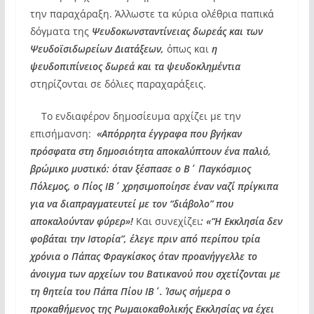
την παραχάραξη. Άλλωστε τα κύρια ολέθρια παπικά
δόγματα της
Ψευδοκωνσταντίνειας δωρεάς και των
Ψευδοϊσιδωρείων Διατάξεων,
όπως και
η
ψευδοπιπίνειος δωρεά και τα ψευδοκλημέντια
στηρίζονται σε δόλιες παραχαράξεις.
Το ενδιαφέρον δημοσίευμα αρχίζει με την
επισήμανση:
«Απόρρητα έγγραφα που βγήκαν
πρόσφατα στη δημοσιότητα αποκαλύπτουν ένα παλιό,
βρώμικο μυστικό: όταν ξέσπασε ο Β΄ Παγκόσμιος
Πόλεμος, ο Πίος ΙΒ΄ χρησιμοποίησε έναν ναζί πρίγκιπα
για να διαπραγματευτεί με τον “διάβολο” που
αποκαλούνταν φύρερ»!
Και συνεχίζει
: «“Η Εκκλησία δεν
φοβάται την Ιστορία”, έλεγε πριν από περίπου τρία
χρόνια ο Πάπας Φραγκίσκος όταν προανήγγελλε το
άνοιγμα των αρχείων του Βατικανού που σχετίζονται με
τη θητεία του Πάπα Πίου ΙΒ΄. Ίσως σήμερα ο
προκαθήμενος της Ρωμαιοκαθολικής Εκκλησίας να έχει