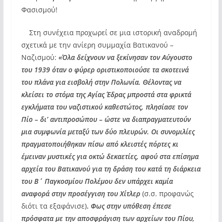
Φασισμού!
Στη συνέχεια προχωρεί σε μια ιστορική αναδρομή
σχετικά με την ανίερη συμμαχία Βατικανού –
Ναζισμού:
«Όλα δείχνουν να ξεκίνησαν τον Αύγουστο
του 1939 όταν ο φύρερ οριστικοποιούσε τα σκοτεινά
του πλάνα για εισβολή στην Πολωνία. Θέλοντας να
κλείσει το στόμα της Αγίας Έδρας μπροστά στα φρικτά
εγκλήματα του ναζιστικού καθεστώτος, πλησίασε τον
Πίο – δι’ αντιπροσώπου – ώστε να διαπραγματευτούν
μια συμφωνία μεταξύ των δύο πλευρών. Οι συνομιλίες
πραγματοποιήθηκαν πίσω από κλειστές πόρτες κι
έμειναν μυστικές για οκτώ δεκαετίες, αφού στα επίσημα
αρχεία του Βατικανού για τη δράση του κατά τη διάρκεια
του Β΄ Παγκοσμίου Πολέμου δεν υπάρχει καμία
αναφορά στην προσέγγιση του Χίτλερ
(σ.σ. προφανώς
διότι τα εξαφάνισε)
.
Φως στην υπόθεση έπεσε
πρόσφατα με την αποσφράγιση των αρχείων του Πίου,