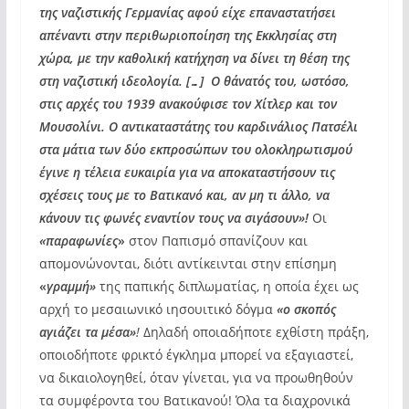
της ναζιστικής Γερμανίας αφού είχε επαναστατήσει
απέναντι στην περιθωριοποίηση της Εκκλησίας στη
χώρα, με την καθολική κατήχηση να δίνει τη θέση της
στη ναζιστική ιδεολογία. […] Ο θάνατός του, ωστόσο,
στις αρχές του 1939 ανακούφισε τον Χίτλερ και τον
Μουσολίνι. Ο αντικαταστάτης του καρδινάλιος Πατσέλι
στα μάτια των δύο εκπροσώπων του ολοκληρωτισμού
έγινε η τέλεια ευκαιρία για να αποκαταστήσουν τις
σχέσεις τους με το Βατικανό και, αν μη τι άλλο, να
κάνουν τις φωνές εναντίον τους να σιγάσουν»!
Οι
«παραφωνίες
»
στον Παπισμό σπανίζουν και
απομονώνονται, διότι αντίκεινται στην επίσημη
«
γραμμή»
της παπικής διπλωματίας, η οποία έχει ως
αρχή το μεσαιωνικό ιησουιτικό δόγμα
«ο σκοπός
αγιάζει τα μέσα»
!
Δηλαδή οποιαδήποτε εχθίστη πράξη,
οποιοδήποτε φρικτό έγκλημα μπορεί να εξαγιαστεί,
να δικαιολογηθεί, όταν γίνεται, για να προωθηθούν
τα συμφέροντα του Βατικανού! Όλα τα διαχρονικά