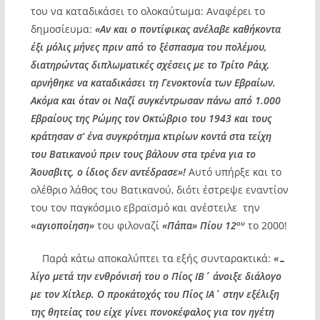
του να καταδικάσει το ολοκαύτωμα: Αναφέρει το
δημοσίευμα:
«Αν και ο ποντίφικας ανέλαβε καθήκοντα
έξι μόλις μήνες πριν από το ξέσπασμα του πολέμου,
διατηρώντας διπλωματικές σχέσεις με το Τρίτο Ράιχ,
αρνήθηκε να καταδικάσει τη Γενοκτονία των Εβραίων.
Ακόμα και όταν οι Ναζί συγκέντρωσαν πάνω από 1.000
Εβραίους της Ρώμης τον Οκτώβριο του 1943 και τους
κράτησαν σ’ ένα συγκρότημα κτιρίων κοντά στα τείχη
του Βατικανού πριν τους βάλουν στα τρένα για το
Άουσβιτς, ο ίδιος δεν αντέδρασε»!
Αυτό υπήρξε και το
ολέθριο λάθος του Βατικανού, διότι έστρεψε εναντίον
του τον παγκόσμιο εβραϊσμό και ανέστειλε την
ου
«
αγιοποίηση»
του φιλοναζί
«Πάπα» Πίου 12
το 2000!
Παρά κάτω αποκαλύπτει τα εξής συνταρακτικά:
«…
λίγο μετά την ενθρόνισή του ο Πίος ΙΒ΄ άνοιξε διάλογο
με τον Χίτλερ. Ο προκάτοχός του Πίος ΙΑ΄ στην εξέλιξη
της θητείας του είχε γίνει πονοκέφαλος για τον ηγέτη