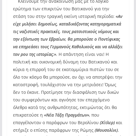
Κλείνουμε την ανακοίνωσή μας με το λογικό
ερώτημα των επικριτών του Βατικανού για την
στάση του στην τραγική εκείνη ιστορική περίοδο:
«Αν
είχε μιλήσει δημοσίως, καταδικάζοντας κατηγορηματικά
τις ναζιστικές πρακτικές, τους ρατσιστικούς νόμους και
την εξόντωση των Εβραίων, θα μπορούσε ο Ποντίφικας
να επηρεάσει τους Γερμανούς Καθολικούς και να αλλάξει
τον ρου της ιστορίας;»
.
Η απάντηση είναι ναι! Η
πολιτική και οικονομική δύναμη του Βατικανού και
κύρια η επιρροή του σε εκατομμύρια πιστών του σε
όλο τον κόσμο θα μπορούσε, αν όχι να αποτρέψει την
καταστροφή, τουλάχιστον να την μετριάσει! Όμως
δεν το έκανε. Προτίμησε την διασφάλιση των δικών
του συμφερόντων και αγνόησε τον επερχόμενο
όλεθρο κατά της ανθρωπότητας, εκτιμώντας ότι θα
επικρατούσε η
«Νέα Τάξη Πραγμάτων»
,
που
επαγγέλονταν ο παράφρων του Βερολίνου
(Χίτλερ)
και
στήριζε ο επίσης παράφρων της Ρώμης
(Μουσολίνι)
.