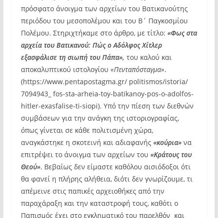
πρόσφατο άνοιγμα των αρχείων του Βατικανούτης
περιόδου του μεσοπολέμου και του Β΄ Παγκοσμίου
Πολέμου. Στηριχτήκαμε στο άρθρο, με τίτλο:
«Φως στα
αρχεία του Βατικανού: Πώς ο Αδόλφος Χίτλερ
εξασφάλισε τη σιωπή του Πάπα»,
του καλού και
αποκαλυπτικού ιστολογίου
«Πενταπόσταγμα»
.
(https://www.pentapostagma.gr/ politismos/istoria/
7094943_ fos-sta-arheia-toy-batikanoy-pos-o-adolfos-
hitler-exasfalise-ti-siopi). Υπό την πίεση των διεθνών
συμβάσεων για την ανάγκη της ιστοριογραφίας,
όπως γίνεται σε κάθε πολιτισμένη χώρα,
αναγκάστηκε η σκοτεινή και αδιαφανής
«κούρια»
να
επιτρέψει το άνοιγμα των αρχείων του
«Κράτους του
Θεού»
. Βεβαίως δεν είμαστε καθόλου αισιόδοξοι ότι
θα φανεί η πλήρης αλήθεια, διότι δεν γνωρίζουμε, τι
απέμεινε στις παπικές αρχειοθήκες από την
παραχάραξη και την καταστροφή τους, καθότι ο
Παπισμός έχει στο εγκληματικό του παρελθόν και