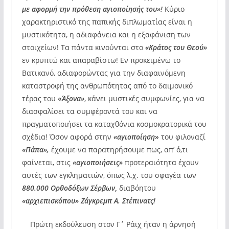
με αφορμή την πρόθεση αγιοποίησής του»!
Κύριο
χαρακτηριστικό της παπικής διπλωματίας είναι η
μυστικότητα, η αδιαφάνεια και η εξαφάνιση των
στοιχείων! Τα πάντα κινούνται στο
«Κράτος του Θεού»
εν κρυπτώ και απαραβίστω! Εν προκειμένω το
Βατικανό, αδιαφορώντας για την διαφαινόμενη
καταστροφή της ανθρωπότητας από το δαιμονικό
τέρας του
«
Άξονα»
, κάνει μυστικές συμφωνίες, για να
διασφαλίσει τα συμφέροντά του και να
πραγματοποιήσει τα καταχθόνια κοσμοκρατορικά του
σχέδια! Όσον αφορά στην
«αγιοποίηση
»
του φιλοναζί
«Πάπα»,
έχουμε να παρατηρήσουμε πως, απ’ ό,τι
φαίνεται, στις
«αγιοποιήσεις»
προτεραιότητα έχουν
αυτές των εγκληματιών, όπως λ.χ. του σφαγέα των
880.000 Ορθοδόξων Σέρβων
,
διαβόητου
«αρχιεπισκόπου» Ζάγκρεμπ Α. Στέπινατς!
Πρώτη εκδούλευση στον Γ΄ Ράιχ ήταν η άρνησή