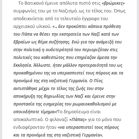
Το Βατικανό έμεινε απόλυτα πιστό στις
«βρώμικες»
συμφωνίες του με το Ναζισμό, ως το τέλος του. Όπως
αποδεικνύεται από το τελευταίο έγγραφο του
αρχειακού υλικού,
«…δεν προκύπτει κάποια πρόθεση
του Πάπα να θέσει την εκστρατεία των Ναζί κατά των
Εβραίων ως θέμα συζήτησης. Ενώ για την ανάμειξή του
στην πολιτική η ουδετερότητά του περιοριζόταν στις
πολιτικές του καθεστώτος που επηρέαζαν άμεσα την
Εκκλησία. Άλλωστε, ήταν μάλλον προτεραιότητά του ως
προκαθημένου της να υπερασπιστεί τους πόρους και τα
προνόμιά της στη ναζιστική Γερμανία. Ο Πίος
αντιστάθηκε μέχρι το τέλος της ζωής του στην
αποκήρυξη της θηριωδίας των Ναζί και έμεινε στην
προστασία της ευημερίας του ρωμαιοκαθολισμού με
οποιοδήποτε τίμημα»!
Το δημοσίευμα είναι
αποκαλυπτικό. Ο φιλοναζί
«
Πάπας
»
για το μόνο που
ενδιαφέρονταν ήταν
«να υπερασπιστεί τους πόρους
και τα προνόμιά της στη ναζιστική Γερμανία»,