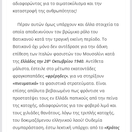
αδιαφορώντας για το αιματοκύλισμα και την
καταστροφή της ανθρωπότητας!
Πέραν αυτών όμως υπάρχουν και άλλα στοιχεία τα
οποία αποδεικνύουν τον βρώμικο ρόλο του
Βατικανού κατά την τραγική εκείνη περίοδο. Το
Βατικανό όχι μόνο δεν αντέδρασε για την άδικη
επίθεση των Ιταλών φασιστών του Μουσολίνι κατά
η
της
Ελλάδος την 28
Οκτωβρίου 1940.
Αντίθετα
μάλιστα, έστειλε στο μέτωπο εκατοντάδες
φραγκοπαπάδες
«φρέρηδες»
,
για να στηρίξουν
«πνευματικά»
τα φασιστικά στρατεύματα. Είναι
επίσης απόλυτα βεβαιωμένο πως φρόντισε να
προστατέψει τους εν Ελλάδι παπικούς από την πείνα
της κατοχής, αδιαφορώντας για τον φοβερό λιμό και
τους χιλιάδες θανάτους, λόγω της τριπλής κατοχής,
του δοκιμαζόμενου ελληνικού λαού! Ουδεμία
συμπαράσταση, έστω λεκτική υπάρχει από το
«Κράτος