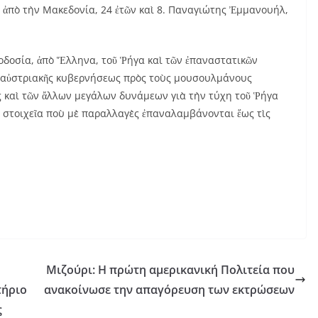
 ἀπὸ τὴν Μακεδονία, 24 ἐτῶν καὶ 8. Παναγιώτης Ἐμμανουήλ,
ροδοσία, ἀπὸ Ἕλληνα, τοῦ Ῥήγα καὶ τῶν ἐπαναστατικῶν
ς αὐστριακῆς κυβερνήσεως πρὸς τοὺς μουσουλμάνους
ς καὶ τῶν ἄλλων μεγάλων δυνάμεων γιὰ τὴν τύχη τοῦ Ῥήγα
ι στοιχεῖα ποὺ μὲ παραλλαγὲς ἐπαναλαμβάνονται ἕως τὶς
Μιζούρι: Η πρώτη αμερικανική Πολιτεία που
τήριο
ανακοίνωσε την απαγόρευση των εκτρώσεων
ς