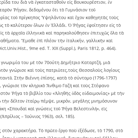
ατρίδα του διὰ νὰ ἐγκατασταθοῦν εἰς Βουκουρέστιον, ἐν
νεαρὸν Ῥήγαν, δεδομένου ὅτι τὸ Γυμνάσιον τοῦ
ωρίας τοῦ πρίγκηπος Ὑψηλάντου καὶ ἔχον καθηγητὰς τοὺς
ς τὸ καλύτερον ὅλων ἐν Ἑλλάδι. Ὁ Ῥήγας ἐφοίτησεν εἰς τὸ
εἰς τὰ ἀρχαῖα ἑλληνικὰ καὶ παρηκολούθησεν ἐπιτυχῶς ὅλα τὰ
μαθήματα. Ἔμαθε ἐπὶ πλέον τὴν ἰταλικήν, γαλλικὴν καὶ
.Univ.Hist., 9me ed. T. XIX (Suppl.), Paris 1812, p. 464).
 γνωριμία του μὲ τὸν 70ούτη Δημήτριο Καταρτζῆ, μιὰ
ὐτὸν γνώρισε καὶ τοὺς πατριῶτες,τοὺς Θεσσαλοὺς λογίους
ταντᾶ. Στὴν Βιέννη ἐπίσης, κατὰ τὸ σύντομο (1796-1797)
 γνώρισε τὸν κληρικὸ Ἄνθιμο Γαζῆ καὶ τοὺς Στέφανο
στὸν Ῥήγα τὸ βιβλίο του «Ἀληθὴς ὁδὸς εὐδαιμονίας» μὲ τὴν
 τὴν δέλτον ἑταίρῳ πέμψε, μικρόν, μεγάλης μνημόσυνον
άκη «Σπουδαὶ καὶ γνώσεις τοῦ Ῥήγα Βελεστινλῆ», εὶς
(Ἀπρίλιος – Ἰούνιος 1963), σελ. 185).
 στὸν χαρακτήρα. Τὸ πρῶτο ἔργο ποὺ ἐξέδωσε, τὸ 1790, στὸ