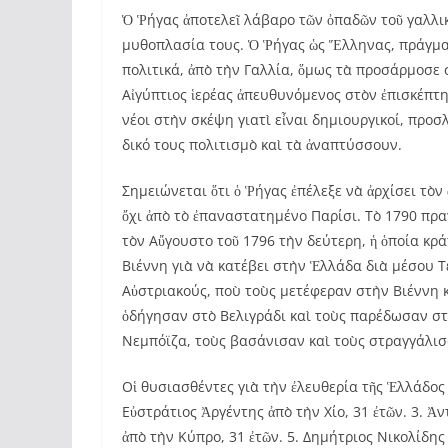
Ὁ Ῥήγας ἀποτελεῖ λάβαρο τῶν ὀπαδῶν τοῦ γαλλικ
μυθοπλασία τους. Ὁ Ῥήγας ὡς Ἕλληνας, πράγματ
πολιτικά, ἀπὸ τὴν Γαλλία, ὅμως τὰ προσάρμοσε 
Αἰγύπτιος ἱερέας ἀπευθυνόμενος στὸν ἐπισκέπτη
νέοι στὴν σκέψη γιατὶ εἶναι δημιουργικοί, πρ
δικό τους πολιτισμὸ καὶ τὰ ἀναπτύσσουν.
Σημειώνεται ὅτι ὁ Ῥήγας ἐπέλεξε νὰ ἀρχίσει τὸν
ὄχι ἀπὸ τὸ ἐπαναστατημένο Παρίσι. Τὸ 1790 πρ
τὸν Αὔγουστο τοῦ 1796 τὴν δεύτερη, ἡ ὁποία κρ
Βιέννη γιὰ νὰ κατέβει στὴν Ἑλλάδα διὰ μέσου Τ
Αὐστριακούς, ποὺ τοὺς μετέφεραν στὴν Βιέννη κ
ὁδήγησαν στὸ Βελιγράδι καὶ τοὺς παρέδωσαν σ
Νεμπόϊζα, τοὺς βασάνισαν καὶ τοὺς στραγγάλι
Οἱ θυσιασθέντες γιὰ τὴν ἐλευθερία τῆς Ἑλλάδος 
Εὐστράτιος Ἀργέντης ἀπὸ τὴν Χίο, 31 ἐτῶν. 3. Ἀ
ἀπὸ τὴν Κύπρο, 31 ἐτῶν. 5. Δημήτριος Νικολίδης