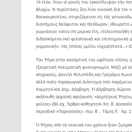
16 ἐτῶν, ὅταν οἱ γονεῖς του ἐγκατέλειψαν τὴν π
Βλαχίᾳ. Ἡ περίστασις ἦτο λίαν εὐνοϊκὴ διὰ τὸν 
Βουκουρεστίου, στηριζόμενον εἰς τὰς γενναιοδ
διασήμους Νεόφυτον καὶ Θεόδωρον, ἐθεωρεῖτο ὡ
γυμνάσιον τοῦτο ἐπὶ μερικὰ ἔτη, ἐτελειοποιήθη 
διδασκόμενα ἐκεῖ φιλολογικὰ καὶ ἐπιστημονικὰ 
γερμανικήν, τὰς ὁποίας ὡμίλει εὐχερέστατα…» (Dict
Τὸν Ῥήγα στὴν κατάρτισή του ὠφέλησε ἐπίσης ἡ
ἐξαιρετικὴ πνευματικὴ φυσιογνωμία. Μαζὶ μὲ α
κληρικούς, Δανιήλ Φιλιππίδη καὶ Γρηγόριο Κωνσ
ἀλλὰ πολὺ παραγωγικὸ διάστημα ποὺ παρέμεινε,
Κομμητᾶ καὶ Δημ. Δάρβαρη. Ὁ Δάρβαρης δώρισε 
ἀκόλουθη ἀρχαϊκὴ ἀφιέρωση: «Δημήτριος Ῥηγίνῳ
φιλίας» (Βλ.σχ. Ἄρθρο καθηγητοῦ Ἀπ. Β. Δασκαλ
περιοδικὸ «Παρνασσός», περ. Β΄, Τόμος Ε΄ Ἀρ. 2 
Ὁ Ῥήγας ἀπὸ τὰ νεανικά του χρόνια ἦταν ζωηρὸς