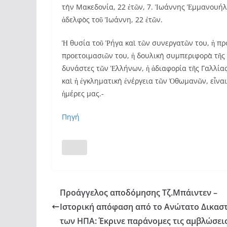
τὴν Μακεδονία, 22 ἐτῶν, 7. Ἰωάννης Ἐμμανουήλ
ἀδελφὸς τοῦ Ἰωάννη, 22 ἐτῶν.
Ἡ θυσία τοῦ Ῥήγα καὶ τῶν συνεργατῶν του, ἡ π
προετοιμασιῶν του, ἡ δουλικὴ συμπεριφορὰ τῆ
δυνάστες τῶν Ἑλλήνων, ἡ ἀδιαφορία τῆς Γαλλία
καὶ ἡ ἐγκληματικὴ ἐνέργεια τῶν Ὀθωμανῶν, εἶνα
ἡμέρες μας.-
Πηγή
Προάγγελος αποδόμησης Τζ.Μπάιντεν –
Ιστορική απόφαση από το Ανώτατο Δικασ
των ΗΠΑ: Έκρινε παράνομες τις αμβλώσει