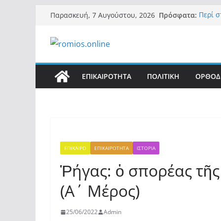
Μετάβαση
Πρόσφατα:
Περί 
Παρασκευή, 7 Αυγούστου, 2026
σε
«Ελπίδ
της Μ.
περιεχόμενο
εξουσ
Βόμβα:
ένοικο
σαρών
ΕΠΙΚΑΙΡΟΤΗΤΑ
ΠΟΛΙΤΙΚΗ
ΟΡΘΟΔ
Σύρος:
μετά α
λοίμω
Ασύλλ
αλλοδ
(φωτο)
ΕΠΙΚΑΙΡΟ
ΕΠΙΚΑΙΡΟΤΗΤΑ
ΙΣΤΟΡΙΑ
Ῥήγας: ὁ σπορέας τῆ
(Α΄ Μέρος)
25/06/2022
Admin