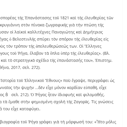
πορέας τῆς Ἐπανάστασης τοῦ 1821 καὶ τῆς ἐλευθερίας τῶν
ακρυγιάννη στὸν πίνακα ζωγραφικῆς γιὰ τὴν πτώση τῆς
αν οἱ λαϊκοὶ καλλιτέχνες Παναγιώτης καὶ Δημήτριος
γας ὁ Βελεστινλῆς σπύρει τὸν σπόρον τῆς ἐλευθερίας εἰς
οὺς τὸν τρόπον τῆς ἀπελευθερώσεώς των. Οἱ Ἕλληνες
ους τοῦ Ῥήγα, ἔλαβον τὰ ὅπλα ὑπὲρ τῆς ἐλευθερίας». (Βλ.
καὶ τὸ στρατηγικὸ σχέδιο τῆς ἐπανάστασής του», Ἐπιστημ.
ήνα, 2017, σελ. 272).
ρία τοῦ Ἑλληνικοῦ Ἔθνους» ποὺ ἔγραψε, περιγράφει ὡς
νναῖος τὴν ψυχὴν …δὲν εἶχε μόνον καρδίαν εὐπαθῆ, εἶχε
ρος Β΄ σελ. 212). Ὁ Ῥήγας ἦταν ἰδιοφυὴς καὶ φιλομαθής.
α τὰ ἔμαθε στὴν φημισμένη σχολὴ τῆς Ζαγορᾶς. Τὶς γνώσεις
ά του εἶχε καταφύγει.
βιογραφία τοῦ Ῥήγα γράφει γιὰ τὴ μόρφωσή του: «Ἦτο μόλις