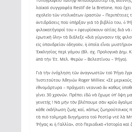
Τυπογραφεῖο Ἰωσὴφ Μπαουμάϊστερ τῆς Βιέννης,
λαϊκοῦ συγγραφέα Restif de la Bretone, ποὺ ἔχε
σχολεῖο τῶν ντελικάτων ἐραστῶν – Περιπέτειες 
ἀντιδράσεις ποὺ ὑπῆρξαν γιὰ τὸ βιβλίο του, ὁ Ῥ
φιλοκατήγοροί του « ἐφευρίσκουν αἰτίας διὰ νὰ 
ἐρωτικὴ ὕλη» τὰ διάλεξε «διὰ γύμνασιν τῆς φιλο
εἰς ὑπανδρείαν ὁδηγοῦν, ἡ ὁποία εἶναι μυστήριο
Ἐκκλησίας περὶ γάμου (Βλ. σχ. Προλογικὰ Δημ.
ἀπὸ τὴν Ἑτ. Μελ. Φερῶν – Βελεστίνου – Ῥήγα).
Γιὰ τὴν ἐνόχληση τῶν ἀναγνωστῶν τοῦ Ῥήγα ἔγρ
Ἰνστιτούτου Ἀθηνῶν Roger Milliex: «Σὲ μερικού
ἐθνομάρτυρα – πράγματι νεανικὸ ἂν καθὼς ὑποθέ
γίνει 30 χρονῶν. Πρέπει ἐδῶ νὰ ἔχωμε ὑπ’ ὄψη μα
γενετῆς ! Νὰ μὴν τὸν βλέπουμε σὰν κρύο ἄγαλμα
κάθε ἐκδήλωση ζωῆς καί, κάπως ζωηρούτσικος π
τὰ πιὸ τολμηρὰ διηγήματα τοῦ Ρεστίφ ντὲ λὰ Μπ
Ῥήγας κι ἡ Γαλλία», στὸ Περιοδικὸ «Ἱστορία καὶ ζ