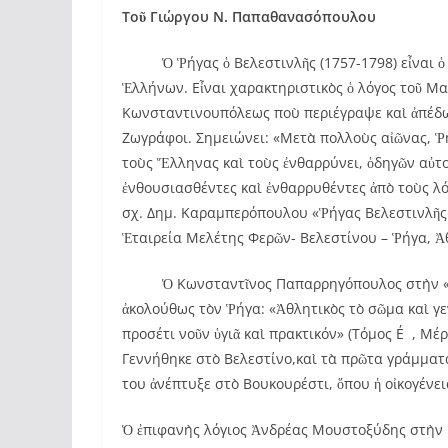
Τοῦ Γιώργου Ν. Παπαθανασόπουλου
Ὁ Ῥήγας ὁ Βελεστινλῆς (1757-1798) εἶναι ὁ σ
Ἑλλήνων. Εἶναι χαρακτηριστικὸς ὁ λόγος τοῦ Μ
Κωνσταντινουπόλεως ποὺ περιέγραψε καὶ ἀπέδωσ
Ζωγράφοι. Σημειώνει: «Μετὰ πολλοὺς αἰῶνας, Ῥή
τοὺς Ἕλληνας καὶ τοὺς ἐνθαρρύνει, ὁδηγῶν αὐτ
ἐνθουσιασθέντες καὶ ἐνθαρρυθέντες ἀπὸ τοὺς λόγ
σχ. Δημ. Καραμπερόπουλου «Ῥήγας Βελεστινλῆς 
Ἑταιρεία Μελέτης Φερῶν- Βελεστίνου – Ῥήγα, Ἀθ
Ὁ Κωνσταντῖνος Παπαρρηγόπουλος στὴν «Ἱστο
ἀκολούθως τὸν Ῥήγα: «Ἀθλητικὸς τὸ σῶμα καὶ γε
προσέτι νοῦν ὑγιᾶ καὶ πρακτικόν» (Τόμος Ε΄, Μέ
Γεννήθηκε στὸ Βελεστίνο,καὶ τὰ πρῶτα γράμματ
του ἀνέπτυξε στὸ Βουκουρέστι, ὅπου ἡ οἰκογένει
Ὁ ἐπιφανὴς λόγιος Ἀνδρέας Μουστοξύδης στὴν 