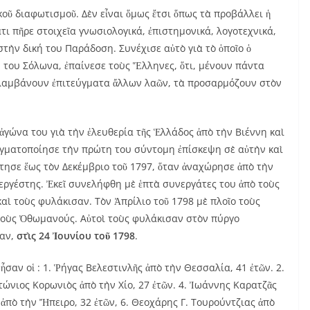
οῦ διαφωτισμοῦ. Δὲν εἶναι ὅμως ἔτσι ὅπως τὰ προβάλλει ἡ
ι πῆρε στοιχεῖα γνωσιολογικά, ἐπιστημονικά, λογοτεχνικά,
στὴν δική του Παράδοση. Συνέχισε αὐτὸ γιὰ τὸ ὁποῖο ὁ
 του Σόλωνα, ἐπαίνεσε τοὺς Ἕλληνες, ὅτι, μένουν πάντα
οσλαμβάνουν ἐπιτεύγματα ἄλλων λαῶν, τὰ προσαρμόζουν στὸν
 ἀγώνα του γιὰ τὴν ἐλευθερία τῆς Ἑλλάδος ἀπὸ τὴν Βιέννη καὶ
αγματοποίησε τὴν πρώτη του σύντομη ἐπίσκεψη σὲ αὐτὴν καὶ
άτησε ἕως τὸν Δεκέμβριο τοῦ 1797, ὅταν ἀναχώρησε ἀπὸ τὴν
εργέστης. Ἐκεῖ συνελήφθη μὲ ἑπτὰ συνεργάτες του ἀπὸ τοὺς
αὶ τοὺς φυλάκισαν. Τὸν Ἀπρίλιο τοῦ 1798 μὲ πλοῖο τοὺς
τοὺς Ὀθωμανούς. Αὐτοὶ τοὺς φυλάκισαν στὸν πύργο
σαν,
στὶς 24 Ἰουνίου τοῦ 1798
.
ἦσαν οἱ : 1. Ῥήγας Βελεστινλῆς ἀπὸ τὴν Θεσσαλία, 41 ἐτῶν. 2.
ντώνιος Κορωνιὸς ἀπὸ τὴν Χίο, 27 ἐτῶν. 4. Ἰωάννης Καρατζᾶς
 ἀπὸ τὴν Ἤπειρο, 32 ἐτῶν, 6. Θεοχάρης Γ. Τουρούντζιας ἀπὸ