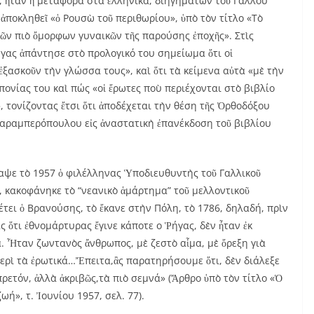
 ἦταν ἡ μεταφορὰ στὰ ἑλληνικά, διηγημάτων τοῦ Γάλλου
ι ἀποκληθεῖ «ὁ Ρουσὼ τοῦ περιθωρίου», ὑπὸ τὸν τίτλο «Τὸ
τῶν πιὸ ὄμορφων γυναικῶν τῆς παρούσης ἐποχῆς». Στὶς
ήγας ἀπάντησε στὸ προλογικό του σημείωμα ὅτι οἱ
ἐξασκοῦν τὴν γλώσσα τους», καὶ ὅτι τὰ κείμενα αὐτὰ «μὲ τὴν
πονίας του καὶ πώς «οἱ ἔρωτες ποὺ περιέχονται στὸ βιβλίο
», τονίζοντας ἔτσι ὅτι ἀποδέχεται τὴν θέση τῆς Ὀρθοδόξου
 Καραμπερόπουλου εἰς ἀναστατικὴ ἐπανέκδοση τοῦ βιβλίου
αψε τὸ 1957 ὁ φιλέλληνας Ὑποδιευθυντὴς τοῦ Γαλλικοῦ
ς, κακοφάνηκε τὸ “νεανικὸ ἁμάρτημα” τοῦ μελλοντικοῦ
τει ὁ Βρανούσης, τὸ ἔκανε στὴν Πόλη, τὸ 1786, δηλαδή, πρὶν
ς ὅτι ἐθνομάρτυρας ἔγινε κάποτε ο Ῥήγας, δὲν ἦταν ἐκ
. Ἦταν ζωντανὸς ἄνθρωπος, μὲ ζεστὸ αἷμα, μὲ ὄρεξη γιὰ
ερὶ τὰ ἐρωτικά…Ἔπειτα,ἂς παρατηρήσουμε ὅτι, δὲν διάλεξε
ρετόν, ἀλλὰ ἀκριβῶς,τὰ πιὸ σεμνά» (Ἄρθρο ὑπὸ τὸν τίτλο «Ὁ
ωή», τ. Ἰουνίου 1957, σελ. 77).