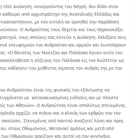
τότε Διοίκηση, συνεργούντος του Νέγρη, δεν δίδει στον
 καθαιρεί από αρχιστράτηγο της Ανατολικής Ελλάδας και
ντικαταστήσουν, με την εντολή αν αρνηθεί την παράδοση
νεύσουν. Ο Ανδρούτσος τους δέχεται και τους παρουσιάζει
τρατηγοί, τους οποίους σας έστειλε η Διοίκηση. Εκλέξατε σεις
αυτοί επευφημούν τον Ανδρούτσο και ορμούν και λυντσάρουν
ς: «Ο θάνατος των Νούτζου και Παλάσκα έγινεν αιτία του
ροσκολληθείσα η σύζυγος του Παλάσκα εις τον Κωλέττην ως
 της εκδίκησιν του χυθέντος αίματος του ανδρός της με την
του Ανδρούτσου είναι της φυσικής του εξόντωσης να
πιτυγχάνεται με κατασκευασμένες ειδήσεις και με πλαστά
ρίς των Αθηνών». Ο Ανδρούτσος είναι απολύτως στενεμένος.
γάνδα αρχίζει να πιάνει και ο κλοιός των εχθρών του τον
ν σκοτώσει. Στενεμένος από παντού αναζητεί λύση και προς
του, στους Οθωμανούς. Μετανοεί αμέσως και μετά από
ν των Οθωμανών αρχίζουν και αυτοί να τον κυνηγάνε.