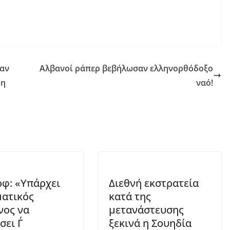
ναν
Αλβανοί ράπερ βεβήλωσαν ελληνορθόδοξο
 η
ναό!
φ: «Υπάρχει
Διεθνή εκστρατεία
ατικός
κατά της
νος να
μετανάστευσης
ει Γ΄
ξεκινά η Σουηδία