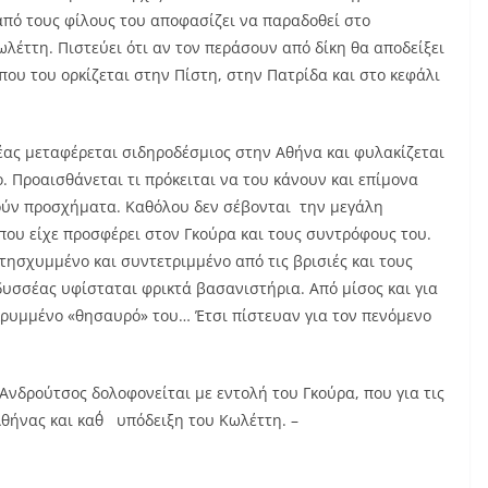
πό τους φίλους του αποφασίζει να παραδοθεί στο
λέττη. Πιστεύει ότι αν τον περάσουν από δίκη θα αποδείξει
ου του ορκίζεται στην Πίστη, στην Πατρίδα και στο κεφάλι
ας μεταφέρεται σιδηροδέσμιος στην Αθήνα και φυλακίζεται
. Προαισθάνεται τι πρόκειται να του κάνουν και επίμονα
ατούν προσχήματα. Καθόλου δεν σέβονται την μεγάλη
που είχε προσφέρει στον Γκούρα και τους συντρόφους του.
τησχυμμένο και συντετριμμένο από τις βρισιές και τους
υσσέας υφίσταται φρικτά βασανιστήρια. Από μίσος και για
κρυμμένο «θησαυρό» του… Έτσι πίστευαν για τον πενόμενο
νδρούτσος δολοφονείται με εντολή του Γκούρα, που για τις
Αθήνας και καθ΄ υπόδειξη του Κωλέττη. –