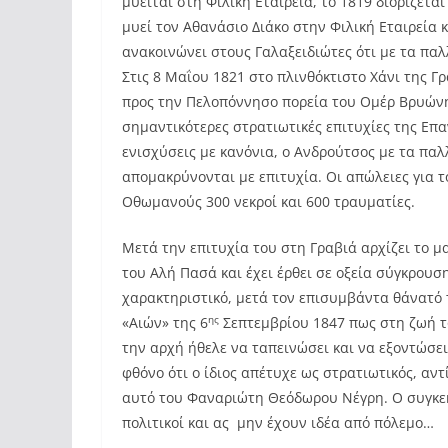
μυείται στη Φιλική Εταιρεία, το 1819 διορίζετ
μυεί τον Αθανάσιο Διάκο στην Φιλική Εταιρεία 
ανακοινώνει στους Γαλαξειδιώτες ότι με τα π
Στις 8 Μαΐου 1821 στο πλινθόκτιστο Χάνι της Γ
προς την Πελοπόννησο πορεία του Ομέρ Βρυώνη 
σημαντικότερες στρατιωτικές επιτυχίες της Επ
ενισχύσεις με κανόνια, ο Ανδρούτσος με τα παλ
απομακρύνονται με επιτυχία. Οι απώλειες για το
Οθωμανούς 300 νεκροί και 600 τραυματίες.
Μετά την επιτυχία του στη Γραβιά αρχίζει το μ
του Αλή Πασά και έχει έρθει σε οξεία σύγκρουσ
χαρακτηριστικό, μετά τον επισυμβάντα θάνατό 
ης
«Αιών» της 6
Σεπτεμβρίου 1847 πως στη ζωή τ
την αρχή ήθελε να ταπεινώσει και να εξοντώσε
φθόνο ότι ο ίδιος απέτυχε ως στρατιωτικός, αν
αυτό του Φαναριώτη Θεόδωρου Νέγρη. Ο συγκεκρι
πολιτικοί και ας μην έχουν ιδέα από πόλεμο…