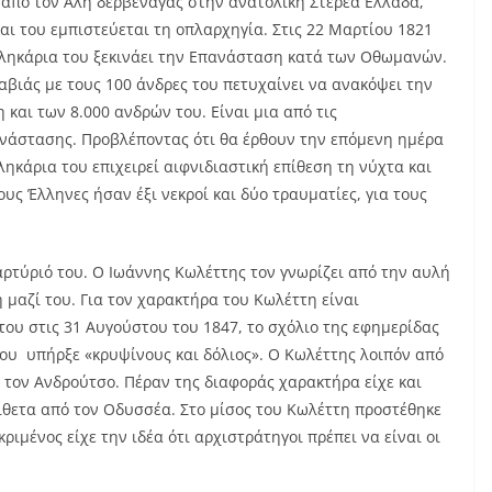
αι από τον Αλή δερβέναγας στην ανατολική Στερεά Ελλάδα,
και του εμπιστεύεται τη οπλαρχηγία. Στις 22 Μαρτίου 1821
αλληκάρια του ξεκινάει την Επανάσταση κατά των Οθωμανών.
ραβιάς με τους 100 άνδρες του πετυχαίνει να ανακόψει την
και των 8.000 ανδρών του. Είναι μια από τις
ανάστασης. Προβλέποντας ότι θα έρθουν την επόμενη ημέρα
ληκάρια του επιχειρεί αιφνιδιαστική επίθεση τη νύχτα και
υς Έλληνες ήσαν έξι νεκροί και δύο τραυματίες, για τους
αρτύριό του. Ο Ιωάννης Κωλέττης τον γνωρίζει από την αυλή
η μαζί του. Για τον χαρακτήρα του Κωλέττη είναι
του στις 31 Αυγούστου του 1847, το σχόλιο της εφημερίδας
ου υπήρξε «κρυψίνους και δόλιος». Ο Κωλέττης λοιπόν από
ι τον Ανδρούτσο. Πέραν της διαφοράς χαρακτήρα είχε και
τίθετα από τον Οδυσσέα. Στο μίσος του Κωλέττη προστέθηκε
μένος είχε την ιδέα ότι αρχιστράτηγοι πρέπει να είναι οι