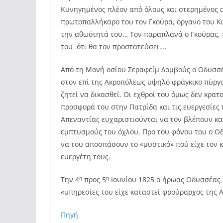
Κυνηγημένος πλέον από όλους και στερημένος α
πρωτοπαλλήκαρο του τον Γκούρα, όργανο του Κω
την αθωότητά του… Τον παραπλανά ο Γκούρας, π
του ότι θα τον προστατεύσει….
Από τη Μονή οσίου Σεραφείμ Δομβούς ο Οδυσσέ
στον επί της Ακροπόλεως υψηλό φράγκικο πύργο
ζητεί να δικασθεί. Οι εχθροί του όμως δεν κρ
προσφορά του στην Πατρίδα και τις ευεργεσίες 
Απεναντίας ευχαριστιούνται να τον βλέπουν κα
εμπτυσμούς του όχλου. Προ του φόνου του ο Οδ
να του αποσπάσουν το «μυστικό» πού είχε τον 
ευεργέτη τους.
η
η
Την 4
προς 5
Ιουνίου 1825 ο ήρωας Οδυσσέας Α
«υπηρεσίες του είχε καταστεί φρούραρχος της 
Πηγή