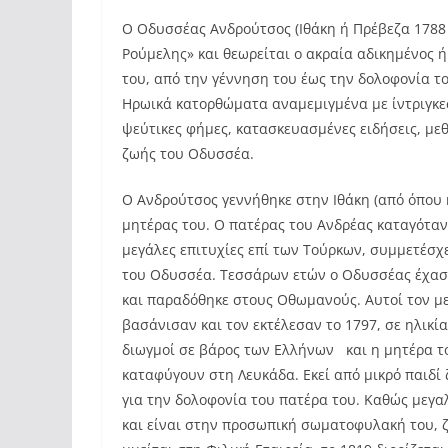
Ο Οδυσσέας Ανδρούτσος (Ιθάκη ή Πρέβεζα 1788 
Ρούμελης» και θεωρείται ο ακραία αδικημένος 
του, από την γέννηση του έως την δολοφονία το
Ηρωικά κατορθώματα αναμεμιγμένα με ίντριγκες,
ψεύτικες φήμες, κατασκευασμένες ειδήσεις, με
ζωής του Οδυσσέα.
Ο Ανδρούτσος γεννήθηκε στην Ιθάκη (από όπου 
μητέρας του. Ο πατέρας του Ανδρέας καταγόταν 
μεγάλες επιτυχίες επί των Τούρκων, συμμετέσχε
του Οδυσσέα. Τεσσάρων ετών ο Οδυσσέας έχασε
και παραδόθηκε στους Οθωμανούς. Αυτοί τον μ
βασάνισαν και τον εκτέλεσαν το 1797, σε ηλικία
διωγμοί σε βάρος των Ελλήνων και η μητέρα το
καταφύγουν στη Λευκάδα. Εκεί από μικρό παιδί
για την δολοφονία του πατέρα του. Καθώς μεγα
και είναι στην προσωπική σωματοφυλακή του, ζε