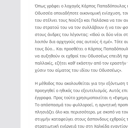
Όπως γράφει ο λοχαγός Κάρπος Παπαδόπουλος η 
Οδυσσέα οποιαδήποτε οικονομική ενίσχυση, τον
του στέλνει τους Νούτζο και Παλάσκα να τον α
του στρατού του να τον συλλάβουν ή να τον φο
στους άνδρες του λέγοντας: «Ιδού οι δύο νέοι σ
λοιπόν δια αρχηγούς σας αυτούς ή εμέ». Τότε 
τους δύο… Και προσθέτει ο Κάρπος Παπαδόπουλο
να αυξηθούν οι εχθροί του Οδυσσέως επειδή π
παλλακίς, εζήτει καθ’ εκάστην από τον εραστήν
χύσιν του αίματος του ιδίου του Οδυσσέως».
Η μέθοδος που ακολουθείται για την εξόντωση 
προηγηθεί ο ηθικός του εξευτελισμός. Αυτός ε
έγγραφα. Προς τούτο χρησιμοποιείται η «Εφημε
Το απόσπασμά του φυλλοροεί, η αρνητική προπα
πλησιάζει όλο και περισσότερο, με σκοπό να το
στιγμήν καταφεύγει στους άσπονδους εχθρούς 
στρατιωτική ενέργειά του στη Χαλκίδα εναντίο