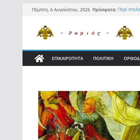
Μετάβαση
Πρόσφατα:
Περί στε
Πέμπτη, 6 Αυγούστου, 2026
σε
«Ελπίδα γ
της Μ.Καρ
περιεχόμενο
εξουσίας»
Βόμβα: Με
ένοικοι τ
σαρώνει τ
Σύρος: Βρ
ΕΠΙΚΑΙΡΟΤΗΤΑ
ΠΟΛΙΤΙΚΗ
ΟΡΘΟΔ
μετά από 
λοίμωξη
Ασύλληπτο
αλλοδαπού
(φωτο)