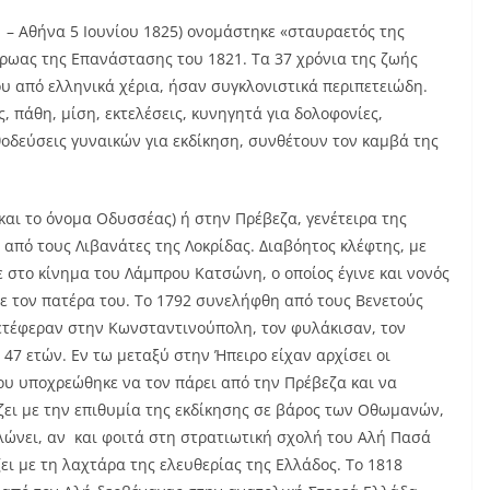
– Αθήνα 5 Ιουνίου 1825) ονομάστηκε «σταυραετός της
ήρωας της Επανάστασης του 1821. Τα 37 χρόνια της ζωής
υ από ελληνικά χέρια, ήσαν συγκλονιστικά περιπετειώδη.
 πάθη, μίση, εκτελέσεις, κυνηγητά για δολοφονίες,
θοδεύσεις γυναικών για εκδίκηση, συνθέτουν τον καμβά της
και το όνομα Οδυσσέας) ή στην Πρέβεζα, γενέτειρα της
από τους Λιβανάτες της Λοκρίδας. Διαβόητος κλέφτης, με
 στο κίνημα του Λάμπρου Κατσώνη, ο οποίος έγινε και νονός
 τον πατέρα του. Το 1792 συνελήφθη από τους Βενετούς
ετέφεραν στην Κωνσταντινούπολη, τον φυλάκισαν, τον
 47 ετών. Εν τω μεταξύ στην Ήπειρο είχαν αρχίσει οι
υ υποχρεώθηκε να τον πάρει από την Πρέβεζα και να
 ζει με την επιθυμία της εκδίκησης σε βάρος των Οθωμανών,
λώνει, αν και φοιτά στη στρατιωτική σχολή του Αλή Πασά
ι με τη λαχτάρα της ελευθερίας της Ελλάδος. Το 1818