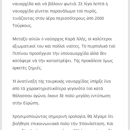
ναυαρχίδα καὶ νὰ βάλουν φωτιά. Σὲ λίγα λεπτὰ ἡ
ναυαρχίδα γίνεται παρανάλωμα τοῦ πυρός,
τινάζοντας στὸν ἀέρα περισσότερους ἀπὸ 2000
Τούρκους.
Μεταξὺ αὐτῶν ὁ ναύαρχος Καρὰ Ἀλής, οἱ καλύτεροι
ἀξιωματικοί του καὶ πολλοὶ ναῦτες. Τὸ πυρπολικὸ τοῦ
Πιπίνου προσέγγισε τὴν ὑποναυαρχίδα ἀλλὰ δὲν
κατάφερε νὰ τὴν καταστρέψει. Τῆς προκάλεσε ὅμως
ἀρκετὲς ζημιές.
Ἡ ἀνατίναξη τῆς τουρκικῆς ναυαρχίδας ὑπῆρξε ἕνα
ἀπὸ τὰ χαρακτηριστικότερα γεγονότα τοῦ κατὰ
θάλασσαν ἀγώνα, ἔκανε δὲ πολὺ μεγάλη ἐντύπωση
στὴν Εὐρώπη.
Χρησιμοποιώντας σημερινὴ ὁρολογία, θὰ λέγαμε ὅτι
βοήθησε ἐπικοινωνιακὰ πολὺ τὴν Ἐπανάσταση. Καὶ