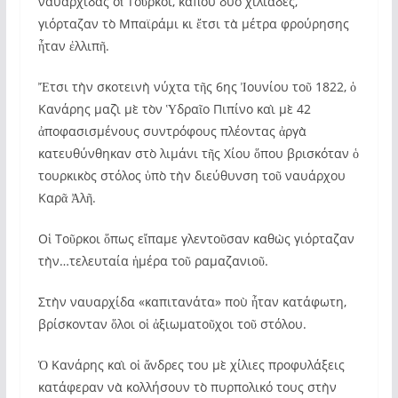
ναυαρχίδας οἱ Τοῦρκοι, κάπου δυὸ χιλιάδες,
γιόρταζαν τὸ Μπαϊράμι κι ἔτσι τὰ μέτρα φρούρησης
ἦταν ἐλλιπῆ.
Ἔτσι τὴν σκοτεινὴ νύχτα τῆς 6ης Ἰουνίου τοῦ 1822, ὁ
Κανάρης μαζὶ μὲ τὸν Ὑδραῖο Πιπίνο καὶ μὲ 42
ἀποφασισμένους συντρόφους πλέοντας ἀργὰ
κατευθύνθηκαν στὸ λιμάνι τῆς Χίου ὅπου βρισκόταν ὁ
τουρκικὸς στόλος ὑπὸ τὴν διεύθυνση τοῦ ναυάρχου
Καρᾶ Ἀλῆ.
Οἱ Τοῦρκοι ὅπως εἴπαμε γλεντοῦσαν καθὼς γιόρταζαν
τὴν…
τελευταία ἡμέρα τοῦ ραμαζανιοῦ.
Στὴν ναυαρχίδα «καπιτανάτα» ποὺ ἦταν κατάφωτη,
βρίσκονταν ὅλοι οἱ ἀξιωματοῦχοι τοῦ στόλου.
Ὁ Κανάρης καὶ οἱ ἄνδρες του μὲ χίλιες προφυλάξεις
κατάφεραν νὰ κολλήσουν τὸ πυρπολικό τους στὴν