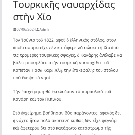
Τουρκικῆς ναυαρχίδας
στὴν Χίο
07/06/2024
Admin
Τὸν Ἰούνιο τοῦ 1822, ἀφοῦ ὁ ἑλληνικὸς στόλος, στὸν
ὁποῖο συμμετεῖχε δὲν κατάφερε νὰ σώσει τὴ Χίο ἀπὸ
τὶς τρομερὲς τουρκικὲς σφαγές, ὁ Κανάρης ἀνέλαβε νὰ
βάλει μπουρλότο στὴν τουρκικὴ ναυαρχίδα τοῦ
Καπετὰν Πασᾶ Καρᾶ Ἀλῆ, τὴν ἐπικεφαλῆς τοῦ στόλου
ποὺ ἔκαψε τὸ νησί.
Τὴν ἐπιχείρηση θὰ ἐκτελοῦσαν τὰ πυρπολικὰ τοῦ
Κανάρη καὶ τοῦ Πιπίνου.
Στὸ ἐγχείρημα βοήθησαν δύο παράγοντες: ἀφενὸς ὅτι
ἡ νύχτα ἦταν πολὺ σκοτεινὴ καθὼς δὲν εἶχε φεγγάρι
καὶ ἀφετέρου ὅτι στὸ κατάφωτο κατάστρωμα τῆς