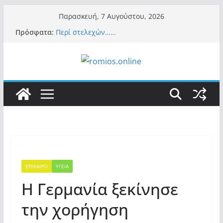
Μετάβαση
Παρασκευή, 7 Αυγούστου, 2026
σε
Πρόσφατα:
Περί στελεχών……
περιεχόμενο
«Ελπίδα για Δημοκρατία» σε ΜΜΕ: «Στόχος
είναι το Κίνημα της Μ.Καρυστιανού και όχι
το διεφθαρμένο σύστημα εξουσίας»
Βόμβα: Με στήριξη Musk το νέο κόμμα
Κασιδιάρη – Οι ένοικοι του Μαξίμου σε
πανικό, πατριωτικό τσουνάμι σαρώνει την
Ελλάδα
Σύρος: Βρετανίδα τουρίστρια έμεινε σε κώμα
42 ημέρες μετά από τσίμπημα τσιμπουριού!
– Η «μάχη» με τη σπάνια λοίμωξη
Ασύλληπτο: Έναν «Βόλο» με 102.000
παράνομους αλλοδαπούς πολιτογράφησε ως
«Έλληνες» η κυβέρνηση! (φωτο)
ΕΠΙΚΑΙΡΟ
ΥΓΕΙΑ
Η Γερμανία ξεκίνησε
την χορήγηση