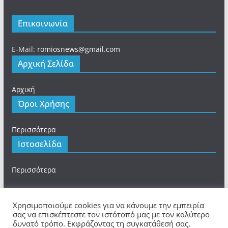
Επικοινωνία
E-Mail:
romiosnews@gmail.com
Αρχική Σελίδα
Αρχική
Όροι Χρήσης
Περισσότερα
Ιστοσελίδα
Περισσότερα
Χρησιμοποιούμε cookies για να κάνουμε την εμπειρία
σας να επισκέπτεστε τον ιστότοπό μας με τον καλύτερο
δυνατό τρόπο. Εκφράζοντας τη συγκατάθεσή σας,
Πνευματικά Δικαιώματα © 2026
romios.online
. Τα