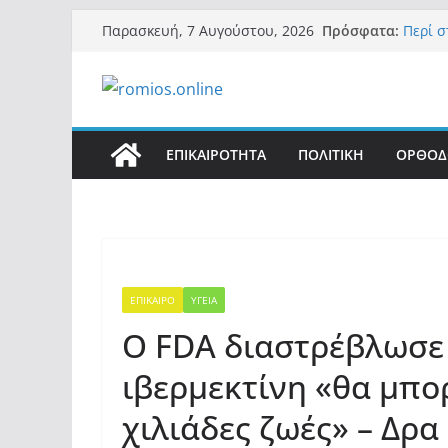
Μετάβαση
Πρόσφατα:
Περί 
Παρασκευή, 7 Αυγούστου, 2026
σε
«Ελπίδ
της Μ.
περιεχόμενο
εξουσ
Βόμβα:
ένοικο
σαρών
ΕΠΙΚΑΙΡΟΤΗΤΑ
ΠΟΛΙΤΙΚΗ
ΟΡΘΟΔ
Σύρος:
μετά α
λοίμω
Ασύλλ
αλλοδ
(φωτο)
ΕΠΙΚΑΙΡΟ
ΥΓΕΙΑ
Ο FDA διαστρέβλωσε 
ιβερμεκτίνη «θα μπο
χιλιάδες ζωές» – Δρ