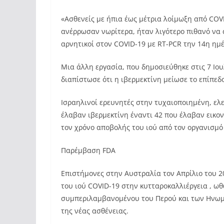
«Ασθενείς με ήπια έως μέτρια λοίμωξη από COV
ανέρρωσαν νωρίτερα, ήταν λιγότερο πιθανό να 
αρνητικοί στον COVID-19 με RT-PCR την 14η ημέ
Μια άλλη εργασία, που δημοσιεύθηκε στις 7 Ιουλί
διαπίστωσε ότι η ιβερμεκτίνη μείωσε το επίπεδ
Ισραηλινοί ερευνητές στην τυχαιοποιημένη, ελ
έλαβαν ιβερμεκτίνη έναντι 42 που έλαβαν εικον
τον χρόνο αποβολής του ιού από τον οργανισμό
Παρέμβαση FDA
Επιστήμονες στην Αυστραλία τον Απρίλιο του 2
του ιού COVID-19 στην κυτταροκαλλιέργεια , ωθ
συμπεριλαμβανομένου του Περού και των Ηνωμέ
της νέας ασθένειας.