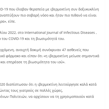
ID-19 που έλαβαν θεραπεία με ιβερμεκτίνη συν δοξυκυκλίνη
αναπτύξουν πιο σοβαρή νόσο και ήταν πιο πιθανό να είναι
ρα», είπε.
ου 2022, στο International Journal of Infectious Diseases ,
ο του COVID-19 και τη βιωσιμότητά του.
εγχόμενη, ανοιχτή δοκιμή συνέκριναν 47 ασθενείς που
ικό φάρμακο και είπαν ότι «η ιβερμεκτίνη μείωσε σημαντικά
 και επηρέασε τη βιωσιμότητα του ιού».
020 διαπίστωσαν ότι η ιβερμεκτίνη λειτούργησε καλά κατά
ώντας τους γιατρούς σε πολλές χώρες,
νων Πολιτειών, να αρχίσουν να τη χρησιμοποιούν κατά