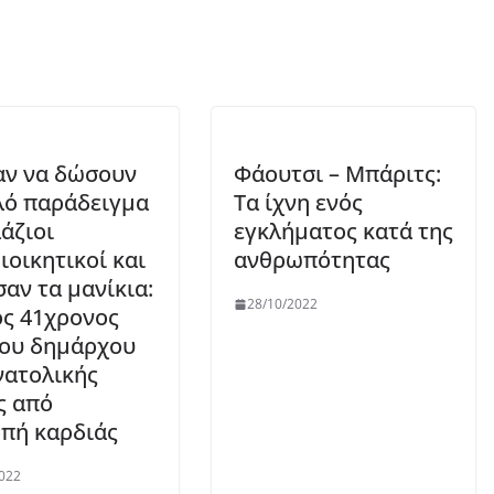
ν να δώσουν
Φάουτσι – Μπάριτς:
λό παράδειγμα
Τα ίχνη ενός
λάζιοι
εγκλήματος κατά της
ιοικητικοί και
ανθρωπότητας
αν τα μανίκια:
28/10/2022
ς 41χρονος
του δημάρχου
νατολικής
ς από
πή καρδιάς
022