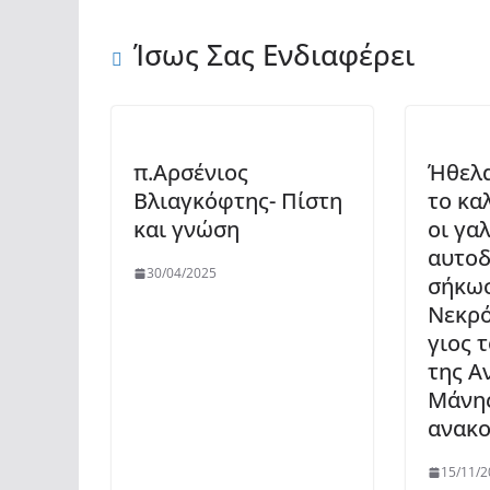
Ίσως Σας Ενδιαφέρει
π.Αρσένιος
Ήθελα
Βλιαγκόφτης- Πίστη
το κα
και γνώση
οι γα
αυτοδ
30/04/2025
σήκωσ
Νεκρό
γιος 
της Α
Μάνη
ανακο
15/11/2