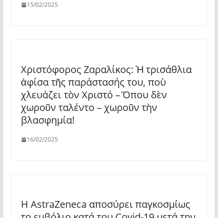
15/02/2025
Χριστόφορος Ζαραλίκος: Ἡ τρισάθλια
ἀφίσα τῆς παράστασής του, ποὺ
χλευάζει τὸν Χριστό – Ὅπου δὲν
χωροῦν ταλέντο – χωροῦν τὴν
βλασφημία!
16/02/2025
Η AstraZeneca αποσύρει παγκοσμίως
το εμβόλιο κατά του Covid-19 μετά την