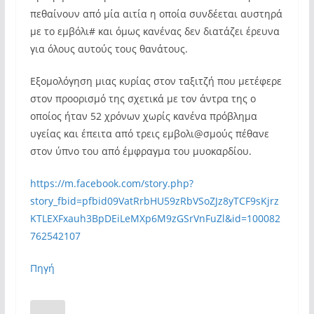
πεθαίνουν από μία αιτία η οποία συνδέεται αυστηρά
με το εμβόλι# και όμως κανένας δεν διατάζει έρευνα
για όλους αυτούς τους θανάτους.
Εξομολόγηση μιας κυρίας στον ταξιτζή που μετέφερε
στον προορισμό της σχετικά με τον άντρα της ο
οποίος ήταν 52 χρόνων χωρίς κανένα πρόβλημα
υγείας και έπειτα από τρεις εμβολι@σμούς πέθανε
στον ύπνο του από έμφραγμα του μυοκαρδίου.
https://m.facebook.com/story.php?
story_fbid=pfbid09VatRrbHU59zRbVSoZJz8yTCF9sKjrz
KTLEXFxauh3BpDEiLeMXp6M9zGSrVnFuZl&id=100082
762542107
Πηγή