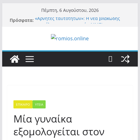
Μετάβαση
Πέμπτη, 6 Αυγούστου, 2026
σε
«Αρνητές ταυτοτήτων»: Η νέα βλακώδης
Πρόσφατα:
περιεχόμενο
ταμπέλα των συστημικών ΜΜΕ!
Βόμβα: Με στήριξη Musk το νέο κόμμα
Κασιδιάρη – Οι ένοικοι του Μαξίμου σε
πανικό, πατριωτικό τσουνάμι σαρώνει την
Ελλάδα
Σύρος: Βρετανίδα τουρίστρια έμεινε σε κώμα
42 ημέρες μετά από τσίμπημα τσιμπουριού!
– Η «μάχη» με τη σπάνια λοίμωξη
Ασύλληπτο: Έναν «Βόλο» με 102.000
παράνομους αλλοδαπούς πολιτογράφησε ως
«Έλληνες» η κυβέρνηση! (φωτο)
Περί στελεχών……
ΕΠΙΚΑΙΡΟ
ΥΓΕΙΑ
Μία γυναίκα
εξομολογείται στον