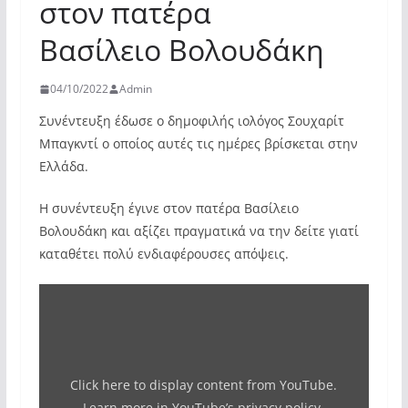
στον πατέρα
Βασίλειο Βολουδάκη
04/10/2022
Admin
Συνέντευξη έδωσε ο δημοφιλής ιολόγος Σουχαρίτ
Μπαγκντί ο οποίος αυτές τις ημέρες βρίσκεται στην
Ελλάδα.
Η συνέντευξη έγινε στον πατέρα Βασίλειο
Βολουδάκη και αξίζει πραγματικά να την δείτε γιατί
καταθέτει πολύ ενδιαφέρουσες απόψεις.
Display
"Η
πλήρης
Συνέντευξη
Click here to display content from YouTube.
του
Learn more in
YouTube’s privacy policy
.