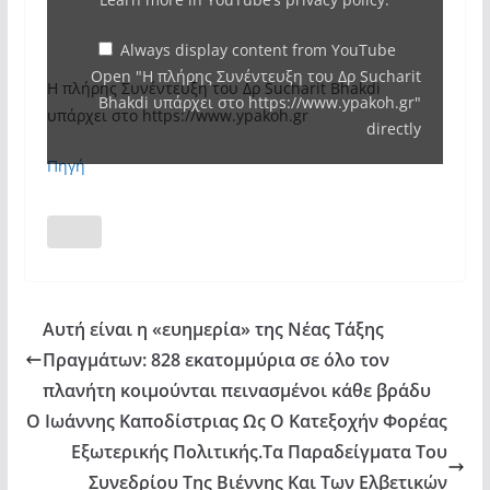
Δρ
Sucharit
Always display content from YouTube
Open "Η πλήρης Συνέντευξη του Δρ Sucharit
Bhakdi
Η πλήρης Συνέντευξη του Δρ Sucharit Bhakdi
Bhakdi υπάρχει στο https://www.ypakoh.gr"
υπάρχει
υπάρχει στο https://www.ypakoh.gr
directly
στο
Πηγή
https://www.ypakoh.gr"
from
YouTube
Αυτή είναι η «ευημερία» της Νέας Τάξης
Πραγμάτων: 828 εκατομμύρια σε όλο τον
πλανήτη κοιμούνται πεινασμένοι κάθε βράδυ
Ο Ιωάννης Καποδίστριας Ως Ο Κατεξοχήν Φορέας
Εξωτερικής Πολιτικής.Tα Παραδείγματα Του
Συνεδρίου Της Βιέννης Και Των Ελβετικών