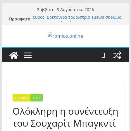
Μετάβαση
Σάββατο, 8 Αυγούστου, 2026
σε
Σύρος: Βρετανίδα τουρίστρια έμεινε σε κώμα
Πρόσφατα:
περιεχόμενο
42 ημέρες μετά από τσίμπημα τσιμπουριού!
– Η «μάχη» με τη σπάνια λοίμωξη
Οι ρυθμιστές – Σαμαράς και Κασιδιάρης θα
πάρουν αθροιστικά 15%… προκαλούν δίνη
στο σύστημα και η συνεργασία με Le Pen
Και πάλι περί στελεχών….
«Ελπίδα για Δημοκρατία» σε ΜΜΕ: «Στόχος
είναι το Κίνημα της Μ.Καρυστιανού και όχι
το διεφθαρμένο σύστημα εξουσίας»
Βόμβα: Με στήριξη Musk το νέο κόμμα
Κασιδιάρη – Οι ένοικοι του Μαξίμου σε
πανικό, πατριωτικό τσουνάμι σαρώνει την
Ελλάδα
ΕΠΙΚΑΙΡΟ
ΥΓΕΙΑ
Ολόκληρη η συνέντευξη
του Σουχαρίτ Μπαγκντί