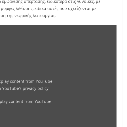
 εμφάνισης υπέρτασης, ειδικότερα στις γυναίκες, με
μορφές λιθίασης, ειδικά αυτές που σχετίζονται με
ση της νεφρικής λειτουργίας.
Display
"Λιθίαση
Ουροποιητικού:
αυτά
που
πρέπει
να
isplay content from YouTube.
γνωρίζετε"
in
YouTube’s privacy policy
.
from
YouTube
splay content from YouTube