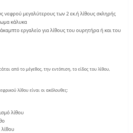
υς νεφρού μεγαλύτερους των 2 εκ.ή λίθους σκληρής
πωμα κάλυκα
καμπτο εργαλείο για λίθους του ουρητήρα ή και του
ται από το μέγεθος, την εντόπιση, το είδος του λίθου,
νεφρικού λίθου είναι οι ακόλουθες:
ισμό λίθου
θο
 λίθου