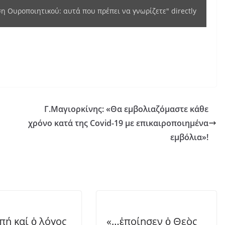
η Ουροποιητικού: αυτά που πρέπει να γνωρίζετε" directly
Γ.Μαγιορκίνης: «Θα εμβολιαζόμαστε κάθε
χρόνο κατά της Covid-19 με επικαιροποιημένα
εμβόλια»!
πή καί ὁ λόγος
«…ἐποίησεν ὁ Θεὸς