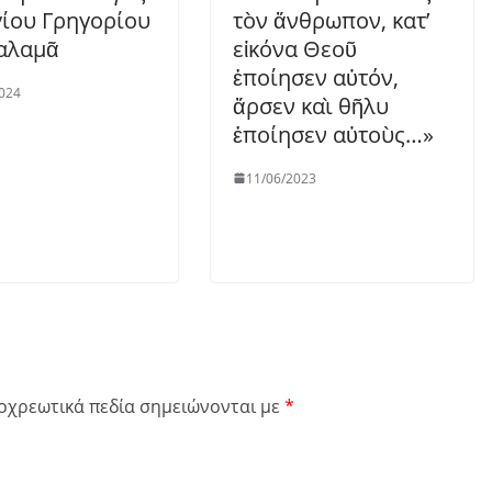
γίου Γρηγορίου
τὸν ἄνθρωπον, κατ’
αλαμᾶ
εἰκόνα Θεοῦ
ἐποίησεν αὐτόν,
024
ἄρσεν καὶ θῆλυ
ἐποίησεν αὐτοὺς…»
11/06/2023
οχρεωτικά πεδία σημειώνονται με
*