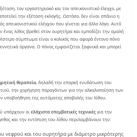
εξέταση, τον εργαστηριακό και τον απεικονιστικό έλεγχο, με
ποτελεί την εξέταση εκλογής. Ωστόσο, δεν είναι σπάνιο η
ός απεικονιστικού ελέγχου που γίνεται για άλλο λόγο. Αυτό
 ένας λίθος βρεθεί στον ουρητήρα και εμποδίζει την ομαλή
έστερο σύμπτωμα είναι ο κολικός που αφορά έντονο πόνο
εννητικά όργανα. Ο πόνος εμφανίζεται ξαφνικά και μπορεί
ηρητική θεραπεία
, δηλαδή την επαρκή ενυδάτωση του
ατιού, την χορήγηση παραγόντων για την αλκαλοποίηση των
την υποβοήθηση της αυτόματης αποβολής του λίθου.
ού υπάρχουν οι
ελάχιστα επεμβατικές τεχνικές
για την
έγεθος και την εντόπιση του λίθου περιλαμβάνουν την:
ου νεφρού και του ουρητήρα με διάμετρο μικρότερης