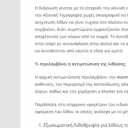
Η διάγνωση γίνεται με το ιστορικό, την κλινική 
την Αξονική Τομογραφία χωρίς σκιαγραφικό να α
ανίχνευση λίθων να γίνει τυχαία στο πλαίσιο εν
συμβαίνει, διότι συμπτώματα εμφανίζονται όταν
αποχέτευση των ούρων από τα νεφρά. Το συνηθ
στην οσφύ με αντανάκλαση στην κοιλιά και τα γ
να συνοδεύεται από ναυτία ή τάση για εμετό.
Τι περιλαμβάνει η αντιμετώπιση της λιθίασης;
Η αρχική αντιμετώπιση περιλαμβάνει την
συντ
ασθενούς, τον περιορισμό της κατανάλωσης αλ
ούρων, καθώς και την χορήγηση a blocker για 
Παράλληλα, στη σύγχρονη «φαρέτρα» του ειδικ
αφαίρεση του λίθου, οι οποίες ανάλογα με το μ
Εξωσωματική Λιθοθρυψία για λίθους τ