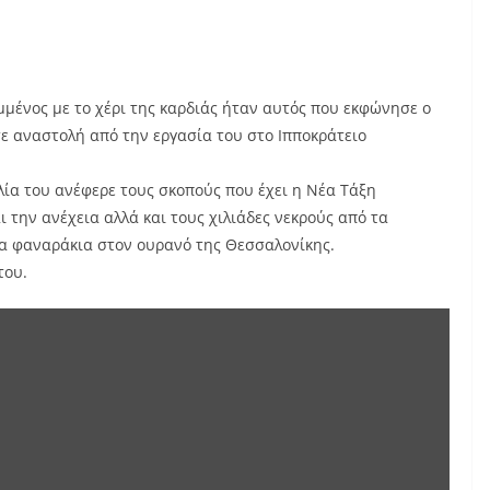
μμένος με το χέρι της καρδιάς ήταν αυτός που εκφώνησε ο
σε αναστολή από την εργασία του στο Ιπποκράτειο
λία του ανέφερε τους σκοπούς που έχει η Νέα Τάξη
 την ανέχεια αλλά και τους χιλιάδες νεκρούς από τα
α φαναράκια στον ουρανό της Θεσσαλονίκης.
του.
Display
"Γιώργος
Σύρπης:
Ξεσήκωσε
τον
κόσμο