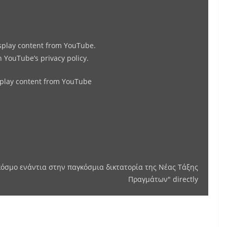
ενάντια
στην
παγκόσμια
isplay content from YouTube.
δικτατορία
in
YouTube’s privacy policy
.
της
Νέας
splay content from YouTube
Τάξης
Πραγμάτων"
from
YouTube
όσμο ενάντια στην παγκόσμια δικτατορία της Νέας Τάξης
Πραγμάτων" directly