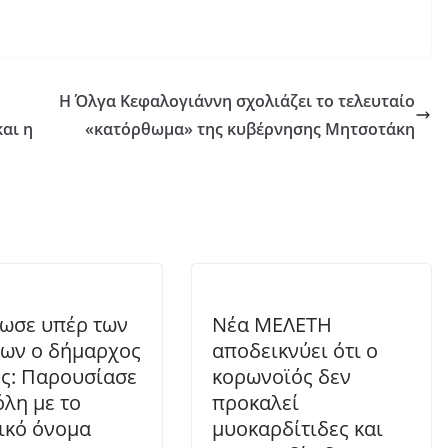
Η Όλγα Κεφαλογιάννη σχολιάζει το τελευταίο
αι η
«κατόρθωμα» της κυβέρνησης Μητσοτάκη
ωσε υπέρ των
Νέα ΜΕΛΕΤΗ
ων ο δήμαρχος
αποδεικνύει ότι ο
ς: Παρουσίασε
κορωνοϊός δεν
όλη με το
προκαλεί
ικό όνομα
μυοκαρδίτιδες και