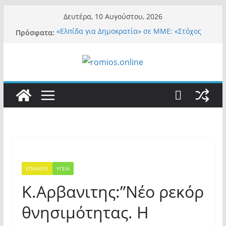
Μετάβαση
Δευτέρα, 10 Αυγούστου, 2026
σε
Πρόσφατα:
«Ελπίδα για Δημοκρατία» σε ΜΜΕ: «Στόχος
περιεχόμενο
είναι το Κίνημα της Μ.Καρυστιανού και όχι
το διεφθαρμένο σύστημα εξουσίας»
«Αιχμηρή» τοποθέτηση από την Μαρία
Καρυστιανού: Η απάντησή της σε
Θ.Αυγερινό και όσους αποχώρησαν από την
«Ελπίδα»
Α.Φάουτσι: Στις ΗΠΑ τον συνέλαβαν για τα
εγκλήματά του στην πανδημία – Στην Ελλάδα
τον έκαναν μέλος της Ακαδημίας Αθηνών!
Οι ρυθμιστές – Σαμαράς και Κασιδιάρης θα
πάρουν αθροιστικά 15%… προκαλούν δίνη
στο σύστημα και η συνεργασία με Le Pen
Και πάλι περί στελεχών….
ΕΠΙΚΑΙΡΟ
ΥΓΕΙΑ
Κ.Αρβανιτης:”Νέο ρεκόρ
θνησιμότητας. Η