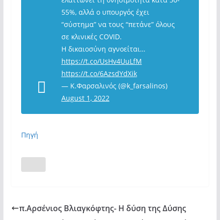
55%, αλλά ο υπουργός έχει
“σύστημα” να τους “πετάνε” όλους
σε κλινικές COVID.
Η δικαιοσύνη αγνοείται…
https://t.co/UsHv4UuLfM
https://t.co/6AzsdYdXik
— Κ.Φαρσαλινός (@k_farsalinos)
August 1, 2022
Πηγή
π.Αρσένιος Βλιαγκόφτης- Η δύση της Δύσης