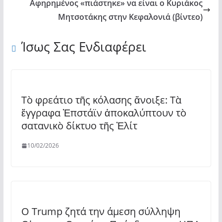
Αφηρημένος «πιάστηκε» να είναι ο Κυριάκος
Μητσοτάκης στην Κεφαλονιά (βίντεο)
Ίσως Σας Ενδιαφέρει
Τὸ φρεάτιο τῆς κόλασης ἄνοιξε: Τὰ
ἔγγραφα Ἐπστάϊν ἀποκαλύπτουν τὸ
σατανικὸ δίκτυο τῆς Ἐλίτ
10/02/2026
Ο Trump ζητά την άμεση σύλληψη