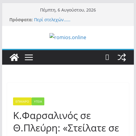
Μετάβαση
Πέμπτη, 6 Αυγούστου, 2026
σε
Πρόσφατα:
Περί στελεχών……
περιεχόμενο
«Ελπίδα για Δημοκρατία» σε ΜΜΕ: «Στόχος
είναι το Κίνημα της Μ.Καρυστιανού και όχι
το διεφθαρμένο σύστημα εξουσίας»
Βόμβα: Με στήριξη Musk το νέο κόμμα
Κασιδιάρη – Οι ένοικοι του Μαξίμου σε
πανικό, πατριωτικό τσουνάμι σαρώνει την
Ελλάδα
Σύρος: Βρετανίδα τουρίστρια έμεινε σε κώμα
42 ημέρες μετά από τσίμπημα τσιμπουριού!
– Η «μάχη» με τη σπάνια λοίμωξη
Ασύλληπτο: Έναν «Βόλο» με 102.000
παράνομους αλλοδαπούς πολιτογράφησε ως
«Έλληνες» η κυβέρνηση! (φωτο)
ΕΠΙΚΑΙΡΟ
ΥΓΕΙΑ
Κ.Φαρσαλινός σε
Θ.Πλεύρη: «Στείλατε σε