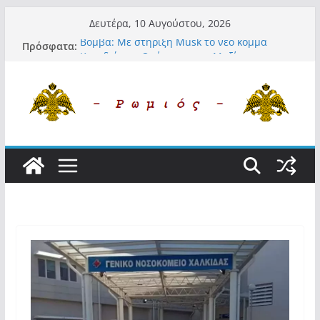
Μετάβαση
Δευτέρα, 10 Αυγούστου, 2026
σε
Βόμβα: Με στήριξη Musk το νέο κόμμα
Πρόσφατα:
περιεχόμενο
Κασιδιάρη – Οι ένοικοι του Μαξίμου σε
πανικό, πατριωτικό τσουνάμι σαρώνει την
Ελλάδα
Α.Φάουτσι: Στις ΗΠΑ τον συνέλαβαν για τα
εγκλήματά του στην πανδημία – Στην
Ελλάδα τον έκαναν μέλος της Ακαδημίας
Αθηνών!
Οι ρυθμιστές – Σαμαράς και Κασιδιάρης θα
πάρουν αθροιστικά 15%… προκαλούν δίνη
στο σύστημα και η συνεργασία με Le Pen
Και πάλι περί στελεχών….
«Ελπίδα για Δημοκρατία» σε ΜΜΕ: «Στόχος
είναι το Κίνημα της Μ.Καρυστιανού και όχι
το διεφθαρμένο σύστημα εξουσίας»