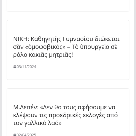
ΝΙΚΗ: Καθηγητὴς Γυμνασίου διώκεται
σὰν «ὁμοφοβικός» – Τὸ ὑπουργεῖο σὲ
ρόλο κακιᾶς μητριᾶς!
03/11/2024
Μ.Λεπέν: «Δεν θα τους αφήσουμε να
κλέψουν τις προεδρικές εκλογές από
τον γαλλικό λαό»
02/04/2025