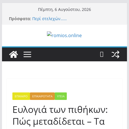
Μετάβαση
Πέμπτη, 6 Αυγούστου, 2026
σε
Πρόσφατα:
Περί στελεχών……
περιεχόμενο
«Ελπίδα για Δημοκρατία» σε ΜΜΕ: «Στόχος
είναι το Κίνημα της Μ.Καρυστιανού και όχι
το διεφθαρμένο σύστημα εξουσίας»
Βόμβα: Με στήριξη Musk το νέο κόμμα
Κασιδιάρη – Οι ένοικοι του Μαξίμου σε
πανικό, πατριωτικό τσουνάμι σαρώνει την
Ελλάδα
Σύρος: Βρετανίδα τουρίστρια έμεινε σε κώμα
42 ημέρες μετά από τσίμπημα τσιμπουριού!
– Η «μάχη» με τη σπάνια λοίμωξη
Ασύλληπτο: Έναν «Βόλο» με 102.000
παράνομους αλλοδαπούς πολιτογράφησε ως
«Έλληνες» η κυβέρνηση! (φωτο)
ΕΠΙΚΑΙΡΟ
ΕΠΙΚΑΙΡΟΤΗΤΑ
ΥΓΕΙΑ
Ευλογιά των πιθήκων:
Πώς μεταδίδεται – Τα