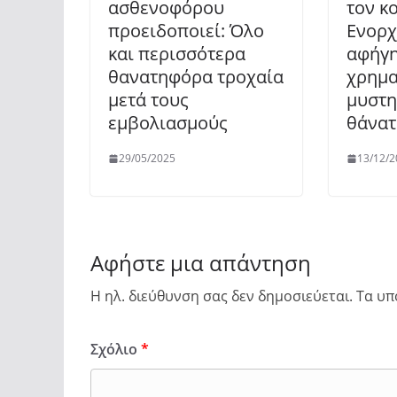
ασθενοφόρου
τον κ
προειδοποιεί: Όλο
Ενορ
και περισσότερα
αφήγη
θανατηφόρα τροχαία
χρημα
μετά τους
μυστη
εμβολιασμούς
θάνατ
29/05/2025
13/12/2
Αφήστε μια απάντηση
Η ηλ. διεύθυνση σας δεν δημοσιεύεται.
Τα υπ
Σχόλιο
*