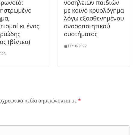
ορωνοϊό:
νοσηλειών παιδιών
χηστρωμένο
με κοινό κρυολόγημα
μα,
λόγω εξασθενημένου
τισμοί κι ένας
ανοσοποιητικού
ριώδης
συστήματος
ος (βίντεο)
11/10/2022
023
οχρεωτικά πεδία σημειώνονται με
*