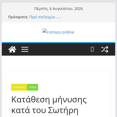
Μετάβαση
Πέμπτη, 6 Αυγούστου, 2026
σε
Πρόσφατα:
Περί στελεχών……
περιεχόμενο
«Ελπίδα για Δημοκρατία» σε ΜΜΕ: «Στόχος
είναι το Κίνημα της Μ.Καρυστιανού και όχι
το διεφθαρμένο σύστημα εξουσίας»
Βόμβα: Με στήριξη Musk το νέο κόμμα
Κασιδιάρη – Οι ένοικοι του Μαξίμου σε
πανικό, πατριωτικό τσουνάμι σαρώνει την
Ελλάδα
Σύρος: Βρετανίδα τουρίστρια έμεινε σε κώμα
42 ημέρες μετά από τσίμπημα τσιμπουριού!
– Η «μάχη» με τη σπάνια λοίμωξη
Ασύλληπτο: Έναν «Βόλο» με 102.000
παράνομους αλλοδαπούς πολιτογράφησε ως
«Έλληνες» η κυβέρνηση! (φωτο)
ΕΠΙΚΑΙΡΟ
ΥΓΕΙΑ
Κατάθεση μήνυσης
κατά του Σωτήρη