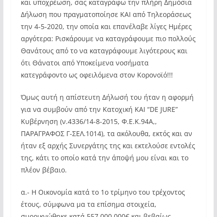
και υποχρέωση, σας καταγράφω την πλήρη Δημόσια
Δήλωση που πραγματοποίησε ΚΑΙ από Τηλεοράσεως
την 4-5-2020, την οποία και επανέλαβε λίγες Ημέρες
αργότερα: Ρισκάρουμε να καταγράφουμε πιο πολλούς
Θανάτους από το να καταγράφουμε λιγότερους και
ότι Θάνατοι από Υποκείμενα νοσήματα
κατεγράφοντο ως οφειλόμενα στον Κορονοϊό!!!
Όμως αυτή η απίστευτη Δήλωσή του ήταν η αφορμή
για να συμβούν από την Κατοχική ΚΑΙ “DE JURE”
Κυβέρνηση (ν.4336/14-8-2015, Φ.Ε.Κ.94Α,,
ΠΑΡΑΓΡΑΦΟΣ Γ-ΣΕΛ.1014), τα ακόλουθα, εκτός και αν
ήταν εξ αρχής Συνεργάτης της και εκτελούσε εντολές
της, κάτι το οποίο κατά την άποψή μου είναι και το
πλέον βέβαιο.
α.- Η Οικονομία κατά το 1ο τρίμηνο του τρέχοντος
έτους, σύμφωνα μα τα επίσημα στοιχεία,
συρρικνώθηκε κατά 557.000.000€ και βεβαίως