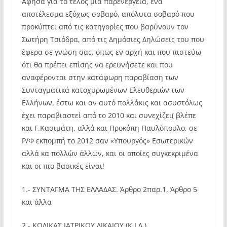
Άφησα για το τέλος μια παρενέργεια, ένα
αποτέλεσμα εξόχως σοβαρό, απόλυτα σοβαρό που
προκύπτει από τις κατηγορίες που βαρύνουν τον
Σωτήρη Τσιόδρα, από τις Δημόσιες Δηλώσεις του που
έφερα σε γνώση σας, όπως εν αρχή και που πιστεύω
ότι θα πρέπει επίσης να ερευνήσετε και που
αναφέρονται στην κατάφωρη παραβίαση των
Συνταγματικά κατοχυρωμένων Ελευθεριών των
Ελλήνων, έστω και αν αυτό πολλάκις και ασυστόλως
έχει παραβιαστεί από το 2010 και συνεχίζει( βλέπε
και Γ.Κασιμάτη, αλλά και Προκόπη Παυλόπουλο, σε
Ρ/Φ εκπομπή το 2012 σαν «Υπουργός» Εσωτερικών
αλλά κα πολλών άλλων, και οι οποίες συγκεκριμένα
και οι πιο βασικές είναι!
1.- ΣΥΝΤΑΓΜΑ ΤΗΣ ΕΛΛΑΔΑΣ. Άρθρο 2παρ.1, Άρθρο 5
και άλλα
2.- ΚΩΔΙΚΑΣ ΙΑΤΡΙΚΟΥ ΔΙΚΑΙΟΥ (Κ.Ι.Δ.)