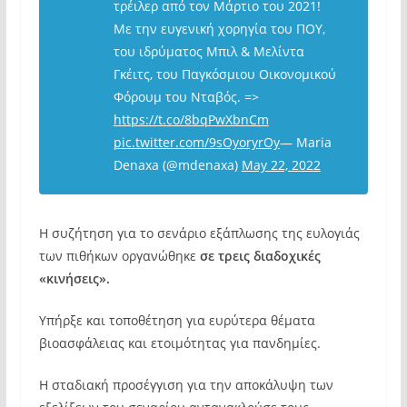
τρέιλερ από τον Μάρτιο του 2021!
Με την ευγενική χορηγία του ΠΟΥ,
του ιδρύματος Μπιλ & Μελίντα
Γκέιτς, του Παγκόσμιου Οικονομικού
Φόρουμ του Νταβός. =>
https://t.co/8bqPwXbnCm
pic.twitter.com/9sOyoryrOy
— Maria
Denaxa (@mdenaxa)
May 22, 2022
Η συζήτηση για το σενάριο εξάπλωσης της ευλογιάς
των πιθήκων οργανώθηκε
σε τρεις διαδοχικές
«κινήσεις».
Υπήρξε και τοποθέτηση για ευρύτερα θέματα
βιοασφάλειας και ετοιμότητας για πανδημίες.
Η σταδιακή προσέγγιση για την αποκάλυψη των