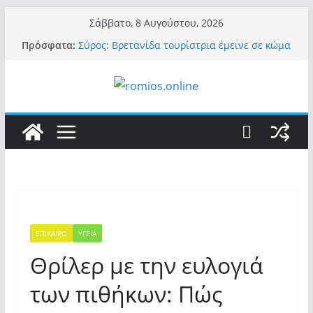
Μετάβαση
Σάββατο, 8 Αυγούστου, 2026
σε
Πρόσφατα:
Σύρος: Βρετανίδα τουρίστρια έμεινε σε κώμα
περιεχόμενο
42 ημέρες μετά από τσίμπημα τσιμπουριού!
– Η «μάχη» με τη σπάνια λοίμωξη
Ασύλληπτο: Έναν «Βόλο» με 102.000
παράνομους αλλοδαπούς πολιτογράφησε ως
«Έλληνες» η κυβέρνηση! (φωτο)
Περί στελεχών……
«Ελπίδα για Δημοκρατία» σε ΜΜΕ: «Στόχος
είναι το Κίνημα της Μ.Καρυστιανού και όχι
το διεφθαρμένο σύστημα εξουσίας»
Βόμβα: Με στήριξη Musk το νέο κόμμα
Κασιδιάρη – Οι ένοικοι του Μαξίμου σε
πανικό, πατριωτικό τσουνάμι σαρώνει την
Ελλάδα
ΕΠΙΚΑΙΡΟ
ΥΓΕΙΑ
Θρίλερ με την ευλογιά
των πιθήκων: Πώς