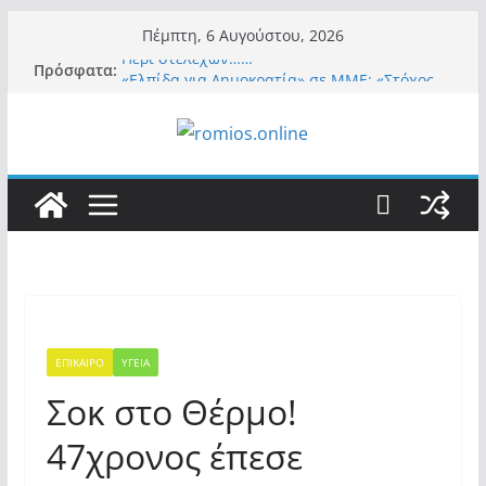
Μετάβαση
Πέμπτη, 6 Αυγούστου, 2026
σε
Περί στελεχών……
Πρόσφατα:
περιεχόμενο
«Ελπίδα για Δημοκρατία» σε ΜΜΕ: «Στόχος
είναι το Κίνημα της Μ.Καρυστιανού και όχι
το διεφθαρμένο σύστημα εξουσίας»
Βόμβα: Με στήριξη Musk το νέο κόμμα
Κασιδιάρη – Οι ένοικοι του Μαξίμου σε
πανικό, πατριωτικό τσουνάμι σαρώνει την
Ελλάδα
Σύρος: Βρετανίδα τουρίστρια έμεινε σε κώμα
42 ημέρες μετά από τσίμπημα τσιμπουριού!
– Η «μάχη» με τη σπάνια λοίμωξη
Ασύλληπτο: Έναν «Βόλο» με 102.000
παράνομους αλλοδαπούς πολιτογράφησε ως
«Έλληνες» η κυβέρνηση! (φωτο)
ΕΠΙΚΑΙΡΟ
ΥΓΕΙΑ
Σοκ στο Θέρμο!
47χρονος έπεσε