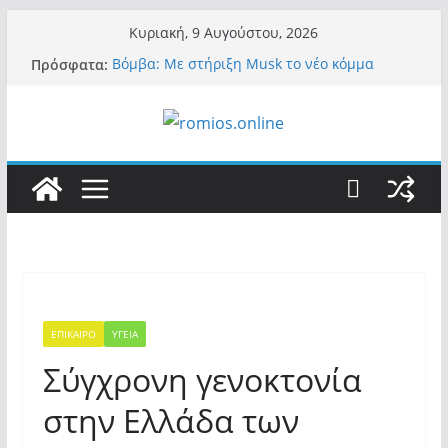
Μετάβαση
Κυριακή, 9 Αυγούστου, 2026
σε
Πρόσφατα:
Βόμβα: Με στήριξη Musk το νέο κόμμα
περιεχόμενο
Κασιδιάρη – Οι ένοικοι του Μαξίμου σε
πανικό, πατριωτικό τσουνάμι σαρώνει την
Ελλάδα
Α.Φάουτσι: Στις ΗΠΑ τον συνέλαβαν για τα
εγκλήματά του στην πανδημία – Στην Ελλάδα
τον έκαναν μέλος της Ακαδημίας Αθηνών!
Οι ρυθμιστές – Σαμαράς και Κασιδιάρης θα
πάρουν αθροιστικά 15%… προκαλούν δίνη
στο σύστημα και η συνεργασία με Le Pen
Και πάλι περί στελεχών….
«Ελπίδα για Δημοκρατία» σε ΜΜΕ: «Στόχος
είναι το Κίνημα της Μ.Καρυστιανού και όχι
το διεφθαρμένο σύστημα εξουσίας»
ΕΠΙΚΑΙΡΟ
ΥΓΕΙΑ
Σύγχρονη γενοκτονία
στην Ελλάδα των