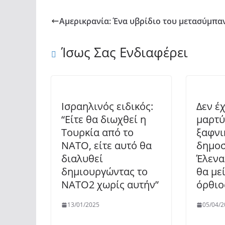
Αμερικρανία: Ένα υβρίδιο του μετασύμπα
Ίσως Σας Ενδιαφέρει
Ισραηλινός ειδικός:
Δεν έχ
“Είτε θα διωχθεί η
μαρτύ
Τουρκία από το
ξαφνι
ΝΑΤΟ, είτε αυτό θα
δημο
διαλυθεί
Έλενα
δημιουργώντας το
θα με
ΝΑΤΟ2 χωρίς αυτήν”
όρθιο
13/01/2025
05/04/2