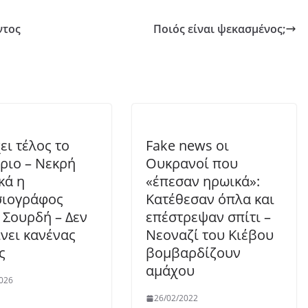
ντος
Ποιός είναι ψεκασμένος;
ει τέλος το
Fake news οι
ριο – Νεκρή
Ουκρανοί που
κά η
«έπεσαν ηρωικά»:
σιογράφος
Κατέθεσαν όπλα και
 Σουρδή – Δεν
επέστρεψαν σπίτι –
ίνει κανένας
Νεοναζί του Κιέβου
ς
βομβαρδίζουν
αμάχου
026
26/02/2022