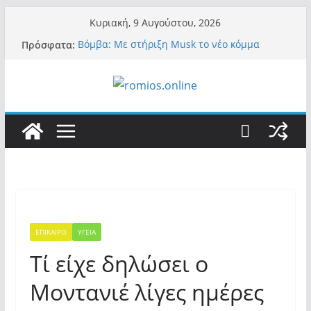
Μετάβαση
Κυριακή, 9 Αυγούστου, 2026
σε
Πρόσφατα:
Βόμβα: Με στήριξη Musk το νέο κόμμα
περιεχόμενο
Κασιδιάρη – Οι ένοικοι του Μαξίμου σε
πανικό, πατριωτικό τσουνάμι σαρώνει την
Ελλάδα
Α.Φάουτσι: Στις ΗΠΑ τον συνέλαβαν για τα
εγκλήματά του στην πανδημία – Στην Ελλάδα
τον έκαναν μέλος της Ακαδημίας Αθηνών!
Οι ρυθμιστές – Σαμαράς και Κασιδιάρης θα
πάρουν αθροιστικά 15%… προκαλούν δίνη
στο σύστημα και η συνεργασία με Le Pen
Και πάλι περί στελεχών….
«Ελπίδα για Δημοκρατία» σε ΜΜΕ: «Στόχος
είναι το Κίνημα της Μ.Καρυστιανού και όχι
το διεφθαρμένο σύστημα εξουσίας»
ΕΠΙΚΑΙΡΟ
ΥΓΕΙΑ
Τί είχε δηλώσει ο
Μοντανιέ λίγες ημέρες