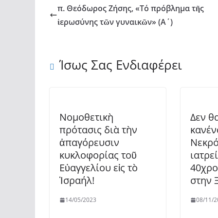
π. Θεόδωρος Ζήσης, «Τό πρόβλημα τῆς
ἱερωσύνης τῶν γυναικῶν» (Α΄)
Ίσως Σας Ενδιαφέρει
Νομοθετικὴ
Δεν θα
πρότασις διὰ τὴν
κανέν
ἀπαγόρευσιν
Νεκρό
κυκλοφορίας τοῦ
ιατρε
Εὐαγγελίου εἰς τὸ
40χρο
Ἰσραήλ!
στην 
14/05/2023
08/11/2