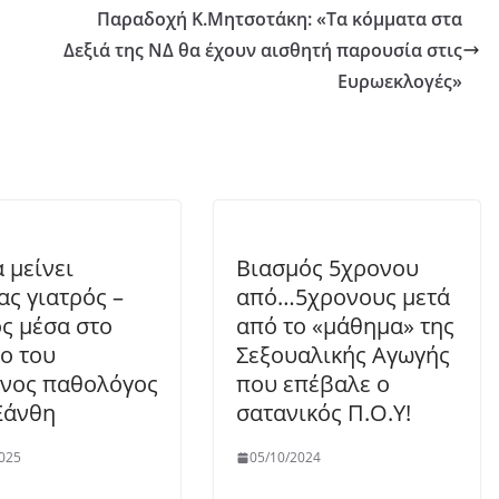
Παραδοχή Κ.Μητσοτάκη: «Τα κόμματα στα
Δεξιά της ΝΔ θα έχουν αισθητή παρουσία στις
Ευρωεκλογές»
 μείνει
Βιασμός 5χρονου
ας γιατρός –
από…5χρονους μετά
ς μέσα στο
από το «μάθημα» της
ίο του
Σεξουαλικής Αγωγής
νος παθολόγος
που επέβαλε ο
Ξάνθη
σατανικός Π.Ο.Υ!
025
05/10/2024