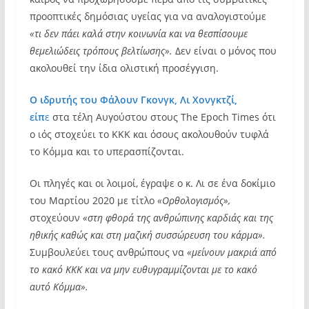
προοπτικές δημόσιας υγείας για να αναλογιστούμε
«τι δεν πάει καλά στην κοινωνία και να θεσπίσουμε
θεμελιώδεις τρόπους βελτίωσης».
Δεν είναι ο μόνος που
ακολουθεί την ίδια ολιστική προσέγγιση.
Ο ιδρυτής του Φάλουν Γκονγκ, Λι Χονγκτζί,
είπ
ε
στα τέλη Αυγούστου στους The Epoch Times ότι
ο ιός στοχεύει το ΚΚΚ και όσους ακολουθούν τυφλά
το Κόμμα και το υπερασπίζονται.
Οι πληγές και οι λοιμοί, έγραψε ο κ. Λι σε ένα δοκίμιο
του Μαρτίου 2020 με τίτλο
«Ορθολογισμός»,
στοχεύουν
«στη φθορά της ανθρώπινης καρδιάς και της
ηθικής καθώς και στη μαζική συσσώρευση του κάρμα».
Συμβουλεύει τους ανθρώπους να
«μείνουν μακριά από
το κακό ΚΚΚ και να μην ευθυγραμμίζονται με το κακό
αυτό Κόμμα».