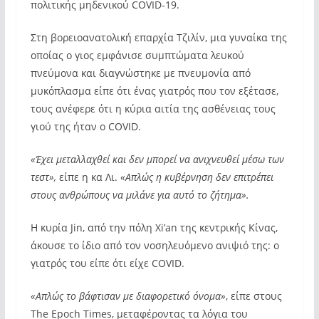
πολιτικής μηδενικού COVID-19.
Στη βορειοανατολική επαρχία Τζιλίν, μια γυναίκα της
οποίας ο γιος εμφάνισε συμπτώματα λευκού
πνεύμονα και διαγνώστηκε με πνευμονία από
μυκόπλασμα είπε ότι ένας γιατρός που τον εξέτασε,
τους ανέφερε ότι η κύρια αιτία της ασθένειας τους
γιού της ήταν ο COVID.
«Έχει μεταλλαχθεί και δεν μπορεί να ανιχνευθεί μέσω των
τεστ»,
είπε η κα Λι.
«Απλώς η κυβέρνηση δεν επιτρέπει
στους ανθρώπους να μιλάνε για αυτό το ζήτημα».
Η κυρία Jin, από την πόλη Xi’an της κεντρικής Κίνας,
άκουσε το ίδιο από τον νοσηλευόμενο ανιψιό της: ο
γιατρός του είπε ότι είχε COVID.
«Απλώς το βάφτισαν με διαφορετικό όνομα»
, είπε στους
The Epoch Times, μεταφέροντας τα λόγια του