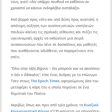
τους, γιατί
«δεν υπάρχει πουθενά να καθίσουν αν
χρειαστεί να κάνουν ενδοφλέβια ενστάλαξη».
Από βορρά προς νότο και από δύση προς ανατολή, η
απότομη αύξηση των αναπνευστικών νοσηλειών
παιδιών κλείνει τις σχολικές αίθουσες και πιέζει τις
υγειονομικές αρχές να εκδώσουν μια σειρά
ανακοινώσεων που λένε σε δασκάλους και μαθητές
που αισθάνονται αδιάθετοι, να παραμείνουν στο
σπίτι.
“
Όλοι στην τάξη βήχουν – δεν μπορούν καν να ακούσουν
τι λέει ο δάσκαλος”,
είπε ένας άνδρας με το επώνυμο
Τσεν στους
The Epoch Times
, αφηγούμενος όσα του
μεταφέρει η κόρη του η οποία πηγαίνει σε ένα
δημοτικό του Πεκίνο.
Ακριβώς όπως και πριν από τρία χρόνια, το
Κινεζικό
Κομμουνιστικό Κόμμα
(CCP) φαίνεται να απορρίπτει