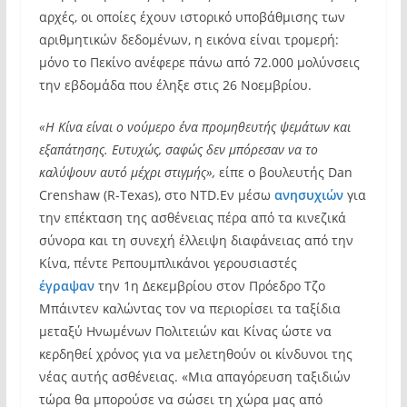
αρχές, οι οποίες έχουν ιστορικό υποβάθμισης των
αριθμητικών δεδομένων, η εικόνα είναι τρομερή:
μόνο το Πεκίνο ανέφερε πάνω από 72.000 μολύνσεις
την εβδομάδα που έληξε στις 26 Νοεμβρίου.
«Η Κίνα είναι ο νούμερο ένα προμηθευτής ψεμάτων και
εξαπάτησης. Ευτυχώς, σαφώς δεν μπόρεσαν να το
καλύψουν αυτό μέχρι στιγμής»,
είπε ο βουλευτής Dan
Crenshaw (R-Texas), στο NTD.Εν μέσω
ανησυχιών
για
την επέκταση της ασθένειας πέρα ​​από τα κινεζικά
σύνορα και τη συνεχή έλλειψη διαφάνειας από την
Κίνα, πέντε Ρεπουμπλικάνοι γερουσιαστές
έγραψαν
την 1η Δεκεμβρίου στον Πρόεδρο Τζο
Μπάιντεν καλώντας τον να περιορίσει τα ταξίδια
μεταξύ Ηνωμένων Πολιτειών και Κίνας ώστε να
κερδηθεί χρόνος για να μελετηθούν οι κίνδυνοι της
νέας αυτής ασθένειας. «Μια απαγόρευση ταξιδιών
τώρα θα μπορούσε να σώσει τη χώρα μας από