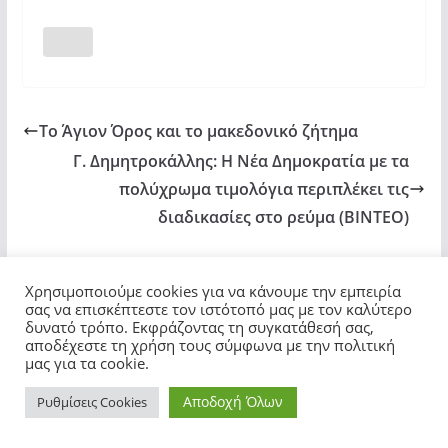
Το Άγιον Όρος και το μακεδονικό ζήτημα
Γ. Δημητροκάλλης: H Νέα Δημοκρατία με τα
πολύχρωμα τιμολόγια περιπλέκει τις
διαδικασίες στο ρεύμα (ΒΙΝΤΕΟ)
Ίσως Σας Ενδιαφέρει
Χρησιμοποιούμε cookies για να κάνουμε την εμπειρία
σας να επισκέπτεστε τον ιστότοπό μας με τον καλύτερο
δυνατό τρόπο. Εκφράζοντας τη συγκατάθεσή σας,
αποδέχεστε τη χρήση τους σύμφωνα με την πολιτική
μας για τα cookie.
Ντόρα Μπακογιάννη: «Εφεύρεση ο
Αποδοχή Όλων
Ρυθμίσεις Cookies
Χριστιανισμός όπως και το διαδίκτυο»