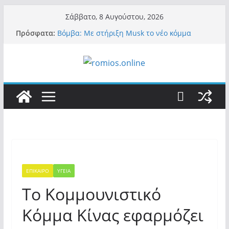
Μετάβαση
Σάββατο, 8 Αυγούστου, 2026
σε
Πρόσφατα:
Βόμβα: Με στήριξη Musk το νέο κόμμα
περιεχόμενο
Κασιδιάρη – Οι ένοικοι του Μαξίμου σε
πανικό, πατριωτικό τσουνάμι σαρώνει την
Ελλάδα
Α.Φάουτσι: Στις ΗΠΑ τον συνέλαβαν για τα
εγκλήματά του στην πανδημία – Στην Ελλάδα
τον έκαναν μέλος της Ακαδημίας Αθηνών!
Οι ρυθμιστές – Σαμαράς και Κασιδιάρης θα
πάρουν αθροιστικά 15%… προκαλούν δίνη
στο σύστημα και η συνεργασία με Le Pen
Και πάλι περί στελεχών….
«Ελπίδα για Δημοκρατία» σε ΜΜΕ: «Στόχος
είναι το Κίνημα της Μ.Καρυστιανού και όχι
το διεφθαρμένο σύστημα εξουσίας»
ΕΠΙΚΑΙΡΟ
ΥΓΕΙΑ
Το Κομμουνιστικό
Κόμμα Κίνας εφαρμόζει