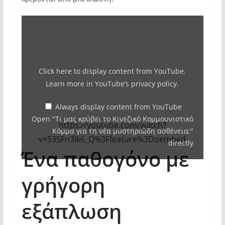
Display
"Τι
μας
κρύβει
Click here to display content from YouTube.
το
Learn more in
YouTube’s privacy policy
.
Κινεζικό
Κομμουνιστικό
Always display content from YouTube
Open "Τι μας κρύβει το Κινεζικό Κομμουνιστικό
Κόμμα
https://youtube.com/watch?
Κόμμα για τη νέα μυστηριώδη ασθένεια;"
για
v=S3SFn3lk6_Q%3Ffeature%3Doembed
directly
τη
Ένα παθογόνο με
νέα
γρήγορη
μυστηριώδη
ασθένεια;"
εξάπλωση
from
YouTube