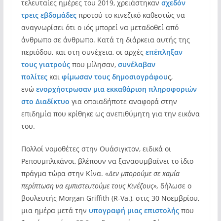
τελευταίες ημέρες του 2019, χρειάστηκαν
σχεδόν
τρεις εβδομάδες
προτού το κινεζικό καθεστώς να
αναγνωρίσει ότι ο ιός μπορεί να μεταδοθεί από
άνθρωπο σε άνθρωπο. Κατά τη διάρκεια αυτής της
περιόδου, και στη συνέχεια, οι αρχές
επέπληξαν
τους γιατρούς
που μίλησαν,
συνέλαβαν
πολίτες
και
φίμωσαν τους δημοσιογράφου
ς,
ενώ
ενορχήστρωσαν μια εκκαθάριση πληροφοριών
στο Διαδίκτυο
για οποιαδήποτε αναφορά στην
επιδημία που κρίθηκε ως ανεπιθύμητη για την εικόνα
του.
Πολλοί νομοθέτες στην Ουάσιγκτον, ειδικά οι
Ρεπουμπλικάνοι, βλέπουν να ξανασυμβαίνει το ίδιο
πράγμα τώρα στην Κίνα.
«Δεν μπορούμε σε καμία
περίπτωση να εμπιστευτούμε τους Κινέζους»,
δήλωσε ο
βουλευτής Morgan Griffith (R-Va.), στις 30 Νοεμβρίου,
μια ημέρα μετά την
υπογραφή μιας επιστολής
που