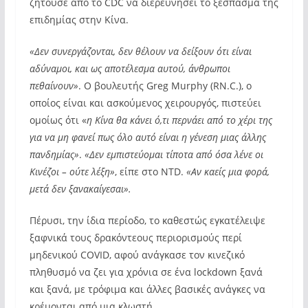
ζητούσε από το CDC να διερευνήσει το ξέσπασμα της
επιδημίας στην Κίνα.
«Δεν συνεργάζονται, δεν θέλουν να δείξουν ότι είναι
αδύναμοι, και ως αποτέλεσμα αυτού, άνθρωποι
πεθαίνουν»
. Ο βουλευτής Greg Murphy (RN.C.), ο
οποίος είναι και ασκούμενος χειρουργός, πιστεύει
ομοίως ότι «
η Κίνα θα κάνει ό,τι
περνάει από το χέρι της
για να μη φανεί πως όλο αυτό είναι η γένεση μιας άλλης
πανδημίας»
.
«Δεν εμπιστεύομαι τίποτα από όσα λένε οι
Κινέζοι – ούτε λέξη»
, είπε στο NTD.
«Αν καείς μια φορά,
μετά δεν ξανακαίγεσαι».
Πέρυσι, την ίδια περίοδο, το καθεστώς εγκατέλειψε
ξαφνικά τους δρακόντεους περιορισμούς περί
μηδενικού COVID, αφού ανάγκασε τον κινεζικό
πληθυσμό να ζει για χρόνια σε ένα lockdown ξανά
και ξανά, με τρόφιμα και άλλες βασικές ανάγκες να
κρέμονται από μια κλωστή.