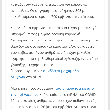
χρειάζονταν ιατρική απεικόνιση για καρδιακές
ανωμαλίες. Οι συγγραφείς συνέκριναν 303 μη
εμβολιασμένα άτομα με 700 εμβολιασμένα άτομα.
Συνολικά, τα εμβολιασμένα άτομα είχαν μια αλλαγή,
υποδηλώνοντας μη φυσιολογική καρδιακή
λειτουργία. Τυπικά, τα κύτταρα των καρδιακών μυών
βασίζονται στο λίπος για καύσιμο, αλλά οι καρδιές
των εμβολιασμένων ανθρώπων έδειξαν μεγαλύτερη
εξάρτηση από τη 18 φθοριοδεοξυγλυκόζη, έναν τύπο
γλυκόζης. Η χρήση της 18
fluorodeoxyglucose
συνδέεται με χαμηλό
οξυγόνο
στο αίμα.
Μια μελέτη του Χάρβαρντ
που δημοσιεύτηκε από
την npj Vaccines
βρήκε επίσης το mRNA του COVID-
19 στις καρδιές ανθρώπων που είχαν πεθάνει εντός
30 ημερών από τη λήψη του εμβολίου για τον COVID-