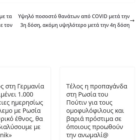
με τα
Υψηλό ποσοστό θανάτων από COVID μετά την
ε τον
3η δόση, ακόμη υψηλότερο μετά την 4η δόση
ς στη Γερμανία
Τέλος η προπαγάνδα
ιμένει 1.000
στη Ρωσία του
ιες ημερησίως
Πούτιν για τους
λεμο με Ρωσία
ομοφυλόφιλους και
θρικό έθνος, θα
βαριά πρόστιμα σε
διαλύσουμε με
όποιους προωθούν
nik»
την ανωμαλί@