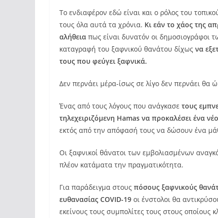
To ενδιαφέρον εδώ είναι και ο ρόλος του τοπικ
τους όλα αυτά τα χρόνια.
Κι εάν το χάος της α
αλήθεια
πως είναι δυνατόν οι δημοσιογράφοι τ
καταγραφή του ξαφνικού θανάτου δίχως
να εξε
τους που φεύγει ξαφνικά.
Δεν περνάει μέρα-ίσως σε λίγο δεν περνάει θα 
Ένας από τους λόγους που ανάγκασε
τους εμπνε
τηλεχειριζόμενη Hamas να προκαλέσει ένα νέ
εκτός από την απόφασή τους να δώσουν ένα μά
Οι ξαφνικοί θάνατοι των εμβολιασμένων αναγκά
πλέον κατάματα την πραγματικότητα.
Για παράδειγμα στους
πόσους ξαφνικούς θανάτ
ευθανασίας COVID-19
oι ένστολοι θα αντικρύσο
εκείνους τους συμπολίτες τους στους οποίους 