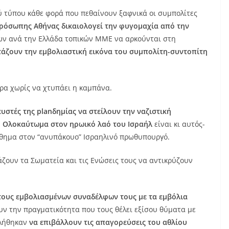
ού τύπου κάθε φορά που πεθαίνουν ξαφνικά οι συμπολίτες
πρόσωπης Αθήνας δικαιολογεί την φυγομαχία από την
ων ανά την Ελλάδα τοπικών ΜΜΕ να αρκούνται στη
τάζουν την εμβολιαστική εικόνα του συμπολίτη-συντοπίτη
ώρα χωρίς να χτυπάει η καμπάνα.
υστές της planδημίας να στείλουν την ναζιστική
ο Ολοκαύτωμα στον ηρωικό λαό του Ισραήλ
είναι κι αυτός-
θημα στον “ανυπάκουο” Ισραηλινό πρωθυπουργό.
ζουν τα Σωματεία και τις Ενώσεις τους να αντικρύζουν
ους εμβολιασμένων συναδέλφων τους με τα εμβόλια
υν την πραγματικότητα που τους θέλει εξίσου θύματα με
κλήθηκαν
να επιβάλλουν τις απαγορεύσεις του αθλίου