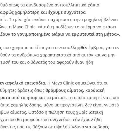
βαθμό όπως τα συνδυασμένα αντισυλληπτικά χάπια.
ελαφρώς χαμηλότερη και έχουμε συχνότερα
inic. Το μίνι χάπι «κάνει παχύρευστη την τραχηλική βλέννα
ώνει η Mayo Clinic. «Αυτά εμποδίζουν το σπέρμα να φτάσει
ίζουν το γονιμοποιημένο ωάριο να εμφυτευτεί στη μήτρα».
ς που χρησιμοποιείται για το νεοσυλληφθέν έμβρυο, για τον
εθούν τα ανθρώπινα χαρακτηριστικά από αυτόν και να μην
τευσή του και ο θάνατός του αφορούν έναν ήδη
 εγκεφαλικά επεισόδια.
Η Mayo Clinic σημειώνει ότι οι
πιθύμητες δράσεις όπως
θρόμβους αίματος, καρδιακή
ματα από το ήπαρ και τα μάτια»,
τα οποία «μπορεί να είναι
άπια χαμηλής δόσης, μόνο με προγεστίνη, δεν είναι γνωστό
μβων αίματος, ωστόσο η πώληση τους χωρίς ιατρική
λεγχο που θα μπορούσε να ανιχνεύσει εάν έχουν ήδη
άγοντες που τις βάζουν σε υψηλό κίνδυνο για σοβαρές