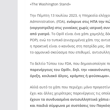
«The Washington Stand»
Την Πέμπτη 13 Ιουλίου 2023, η Υπηρεσία ελέγ
Administration, (FDA),
ενέκρινε στις ΗΠΑ την π
(νοργεστρέλη) στις γυναίκες χωρίς ιατρική συ
από γιατρό.
Το Opill είναι ένα χάπι χαμηλής δ
POP), ενώ το τυπικό (ενισχυμένο) χάπι της αντ
η πρακτική είναι ο κανόνας στη πατρίδα μας, ό
το ορμονικό σκεύασμα που επιθυμεί, αντισυλλη
Το δελτίο Τύπου του FDA, που δημοσιοποίησε 
παρενέργειες του Opill», δηλ. την «ακανόνιστ
όρεξη, κοιλιακό άλγος, κράμπες ή φούσκωμα».
Αλλά αυτό το χάπι που περιέχει μόνο προγεστίν
έχει και άλλες χειρότερες παρενέργειες τις οπο
έχουν τα συνδυασμένα αντισυλληπτικά χάπια
και παιδιά σύμφωνα με συστάσεις του Παγκόσ