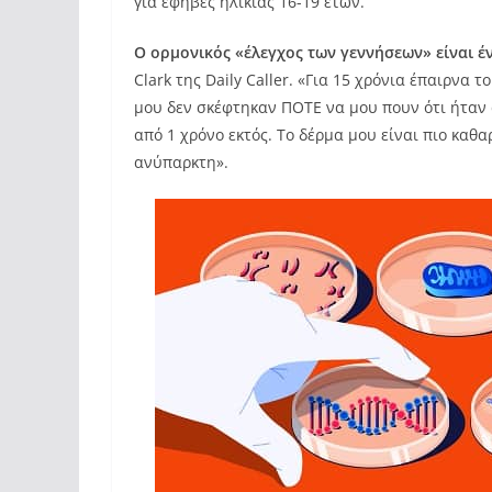
για έφηβες ηλικίας 16-19 ετών.
Ο ορμονικός «έλεγχος των γεννήσεων» είναι έ
Clark της Daily Caller. «Για 15 χρόνια έπαιρνα το
μου δεν σκέφτηκαν ΠΟΤΕ να μου πουν ότι ήταν
από 1 χρόνο εκτός. Το δέρμα μου είναι πιο καθα
ανύπαρκτη».