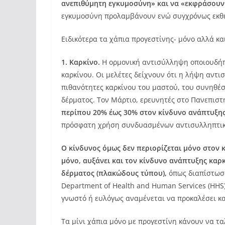
ανεπιθύμητη εγκυμοσύνη» και να «εκφράσουν 
εγκυμοσύνη προλαμβάνουν ενώ συγχρόνως εκθέτ
Ειδικότερα τα χάπια προγεστίνης- μόνο αλλά κ
1. Καρκίνο.
Η ορμονική αντισύλληψη οποιουδήπο
καρκίνου. Οι μελέτες δείχνουν ότι η λήψη αντι
πιθανότητες καρκίνου του μαστού, του συνηθέσ
δέρματος. Τον Μάρτιο, ερευνητές στο Πανεπισ
περίπου 20% έως 30% στον κίνδυνο ανάπτυξη
πρόσφατη χρήση συνδυασμένων αντισυλληπτικών
Ο κίνδυνος όμως δεν περιορίζεται μόνο στον 
μόνο, αυξάνει και τον κίνδυνο ανάπτυξης καρ
δέρματος (πλακώδους τύπου),
όπως διαπίστωσα
Department of Health and Human Services (HHS
γνωστό ή ευλόγως αναμένεται να προκαλέσει κ
Τα μίνι χάπια μόνο με προγεστίνη κάνουν να τα