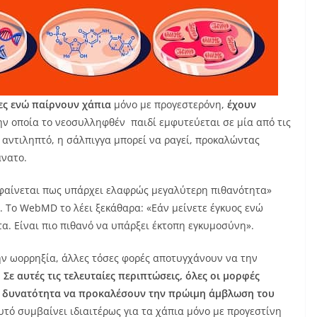
ες ενώ παίρνουν χάπια
μόνο με προγεστερόνη,
έχουν
ην οποία το νεοσυλληφθέν παιδί εμφυτεύεται σε μία από τις
ι αντιληπτό, η σάλπιγγα μπορεί να ραγεί, προκαλώντας
άνατο.
ι, φαίνεται πως υπάρχει ελαφρώς μεγαλύτερη πιθανότητα»
. Το WebMD το λέει ξεκάθαρα: «Εάν μείνετε έγκυος ενώ
τα. Είναι πιο πιθανό να υπάρξει έκτοπη εγκυμοσύνη».
ην ωορρηξία, άλλες τόσες φορές αποτυγχάνουν να την
.
Σε αυτές τις τελευταίες περιπτώσεις, όλες οι μορφές
η δυνατότητα να προκαλέσουν την πρώιμη άμβλωση του
υτό συμβαίνει ιδιαιτέρως για τα χάπια μόνο με προγεστίνη