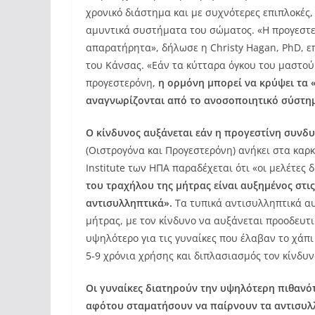
χρονικό διάστημα και με συχνότερες επιπλοκές
αμυντικά συστήματα του σώματος. «Η προγεστε
απαρατήρητα», δήλωσε η Christy Hagan, PhD, ε
του Κάνσας. «Εάν τα κύτταρα όγκου του μαστο
προγεστερόνη,
η ορμόνη μπορεί να κρύψει τα 
αναγνωρίζονται από το ανοσοποιητικό σύστη
Ο κίνδυνος αυξάνεται εάν η προγεστίνη συνδυ
(Οιστρογόνα και Προγεστερόνη) ανήκει στα καρ
Institute των ΗΠΑ παραδέχεται ότι «οι μελέτες 
του τραχήλου της μήτρας είναι αυξημένος στι
αντισυλληπτικά».
Τα τυπικά αντισυλληπτικά αυ
μήτρας, με τον κίνδυνο να αυξάνεται προοδευτι
υψηλότερο για τις γυναίκες που έλαβαν το χάπι
5-9 χρόνια χρήσης και διπλασιασμός τον κίνδυν
Οι γυναίκες διατηρούν την υψηλότερη πιθανότ
αφότου σταματήσουν να παίρνουν τα αντισυλ