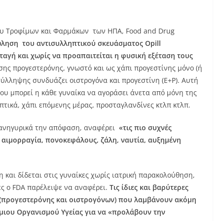
χου Τροφίμων και Φαρμάκων των ΗΠΑ, Food and Drug
ώληση του αντισυλληπτικού σκευάσματος Opill
νταγή και χωρίς να προαπαιτείται η φυσική εξέταση τους
όσης προγεστερόνης, γνωστό και ως χάπι προγεστίνης μόνο (ή
ισύλληψης συνδυάζει οιστρογόνα και προγεστίνη (E+P). Αυτή
που μπορεί η κάθε γυναίκα να αγοράσει άνετα από μόνη της
πτικά, χάπι επόμενης μέρας, προσταγλανδίνες κτλπ κτλπ.
πανηγυρικά την απόφαση, αναφέρει
«τις πιο συχνές
η αιμορραγία, πονοκεφάλους, ζάλη, ναυτία, αυξημένη
η και δίδεται στις γυναίκες χωρίς ιατρική παρακολούθηση,
ίες ο FDA παρέλειψε να αναφέρει.
Τις ίδιες και βαρύτερες
 (προγεστερόνης και οιστρογόνων) που λαμβάνουν ακόμη
μιου Οργανισμού Υγείας για να «προλάβουν την