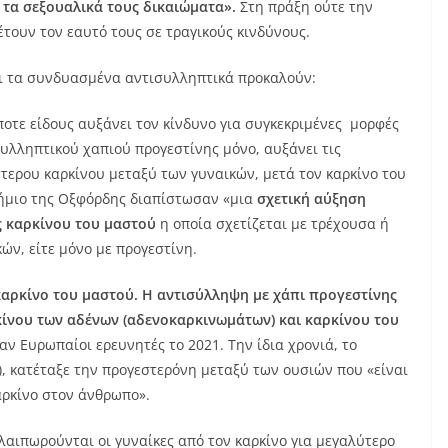
τα σεξουαλικά τους δικαιώματα».
Στη πράξη ούτε την
ουν τον εαυτό τους σε τραγικούς κινδύνους.
αι τα συνδυασμένα αντισυλληπτικά προκαλούν:
τε είδους αυξάνει τον κίνδυνο για συγκεκριμένες μορφές
συλληπτικού χαπιού προγεστίνης μόνο, αυξάνει τις
τερου καρκίνου μεταξύ των γυναικών, μετά τον καρκίνο του
τήμιο της Οξφόρδης διαπίστωσαν «μια
σχετική αύξηση
ς καρκίνου του μαστού
η οποία σχετίζεται με τρέχουσα ή
, είτε μόνο με προγεστίνη.
καρκίνο του μαστού.
Η αντισύλληψη με χάπι προγεστίνης
κίνου των αδένων (αδενοκαρκινωμάτων) και καρκίνου του
ν Ευρωπαίοι ερευνητές το 2021. Την ίδια χρονιά, το
), κατέταξε την προγεστερόνη μεταξύ των ουσιών που «είναι
αρκίνο στον άνθρωπο».
λαιπωρούνται οι γυναίκες από τον καρκίνο για μεγαλύτερο