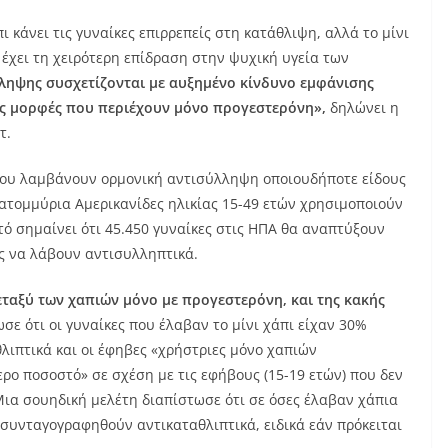
κάνει τις γυναίκες επιρρεπείς στη κατάθλιψη, αλλά το μίνι
 έχει τη χειρότερη επίδραση στην ψυχική υγεία των
ληψης συσχετίζονται με αυξημένο κίνδυνο εμφάνισης
ις μορφές που περιέχουν μόνο προγεστερόνη»,
δηλώνει η
τ.
ες που λαμβάνουν ορμονική αντισύλληψη οποιουδήποτε είδους
ατομμύρια Αμερικανίδες ηλικίας 15-49 ετών χρησιμοποιούν
ό σημαίνει ότι 45.450 γυναίκες στις ΗΠΑ θα αναπτύξουν
ς να λάβουν αντισυλληπτικά.
εταξύ των χαπιών μόνο με προγεστερόνη, και της κακής
ε ότι οι γυναίκες που έλαβαν το μίνι χάπι είχαν 30%
λιπτικά και οι έφηβες «χρήστριες μόνο χαπιών
ο ποσοστό» σε σχέση με τις εφήβους (15-19 ετών) που δεν
ια σουηδική μελέτη διαπίστωσε ότι σε όσες έλαβαν χάπια
 συνταγογραφηθούν αντικαταθλιπτικά, ειδικά εάν πρόκειται