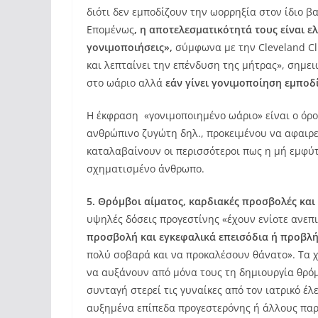
διότι δεν εμποδίζουν την ωορρηξία στον ίδιο 
Επομένως
, η αποτελεσματικότητά τους είναι 
γονιμοποιήσεις»,
σύμφωνα με την Cleveland Cl
και λεπταίνει την επένδυση της μήτρας», σημει
στο ωάριο αλλά
εάν γίνει γονιμοποίηση εμποδ
Η έκφραση «γονιμοποιημένο ωάριο» είναι ο όρο
ανθρώπινο ζυγώτη δηλ., προκειμένου να αφαιρ
καταλαβαίνουν οι περισσότεροι πως η μή εμφύ
σχηματισμένο άνθρωπο.
5. Θρόμβοι αίματος, καρδιακές προσβολές και
υψηλές δόσεις προγεστίνης «έχουν ενίοτε ανε
προσβολή και εγκεφαλικά επεισόδια ή προβλή
πολύ σοβαρά και να προκαλέσουν θάνατο». Τα χ
να αυξάνουν από μόνα τους τη δημιουργία θρό
συνταγή στερεί τις γυναίκες από τον ιατρικό έ
αυξημένα επίπεδα προγεστερόνης ή άλλους παρ