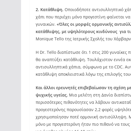
2. Κατάθλιψη.
Οποιοδήποτε αντισυλληπτικό χάπι 
χάπι που περιέχει μόνο προγεστίνη φαίνεται να
γυναικών.
«Όλες οι μορφές ορμονικής αντισύλ
κατάθλιψης, με υψηλότερους κινδύνους για τ
Monique Tello της Ιατρικής Σχολής του Χάρβαρν
Η Dr. Tello διαπίστωσε ότι 1 στις 200 γυναίκ
θα αναπτύξει κατάθλιψη. Τουλάχιστον εννέα εκ
αντισυλληπτικά χάπια, σύμφωνα με το CDC. Αυτ
κατάθλιψη αποκλειστικά λόγω της επιλογής του
Και άλλοι ερευνητές επιβεβαίωσαν τη σχέση μ
ψυχικής υγείας.
Μια μελέτη στη Δανία διαπίστωσ
περισσότερες πιθανότητες να λάβουν αντικαταθ
προγεστερόνης παρουσίασαν 2,2 φορές υψηλότερ
χρησιμοποίησαν ποτέ ορμονική αντισύλληψη. Μ
μόνο με προγεστερόνη ήταν πιο πιθανό να τους