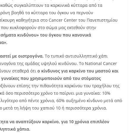
, καθώς συγκαλύπτουν τα καρκινικά κύτταρα από τα
ρόνη βοηθά τα κύτταρα του όγκου να περνούν
πίκουρη καθηγήτρια στο Cancer Center του Πανεπιστημίου
ύ που κυκλοφορούν στο σώμα μας εκτεθούν στην
«σήματα κινδύνου» του όγκου που κανονικά
μα».
αστεί με οιστρογόνα.
Το τυπικό αντισυλληπτικό χάπι
κινογόνα της ομάδας υψηλού κινδύνου. Το National Cancer
δίνουν σταθερά ότι
ο κίνδυνος για καρκίνο του μαστού και
ς γυναίκες που χρησιμοποιούν από του στόματος
ξάνουν επίσης την πιθανότητα καρκίνου του τραχήλου της
κά όσο περισσότερο χρόνο το παίρνει μια γυναίκα: 10%
 λιγότερο από πέντε χρόνια, 60% αυξημένο κίνδυνο μετά από
ο μετά τη λήψη του χαπιού 10 ή περισσότερα χρόνια.
ητα να αναπτύξουν καρκίνο, για 10 χρόνια επιπλέον
ληπτικά χάπια.