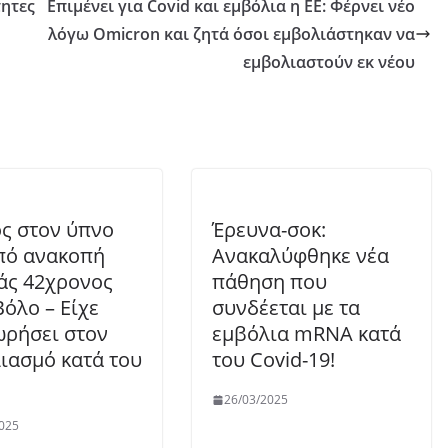
τητες
Επιμένει για Covid και εμβόλια η ΕΕ: Φέρνει νέο
λόγω Omicron και ζητά όσοι εμβολιάστηκαν να
εμβολιαστούν εκ νέου
ς στον ύπνο
Έρευνα-σοκ:
πό ανακοπή
Ανακαλύφθηκε νέα
άς 42χρονος
πάθηση που
Βόλο – Είχε
συνδέεται με τα
ρήσει στον
εμβόλια mRNA κατά
ιασμό κατά του
του Covid-19!
26/03/2025
025