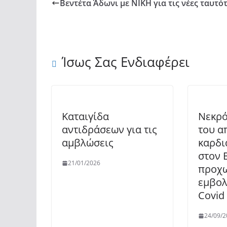
Βεντέτα Άδωνι με ΝΙΚΗ για τις νέες ταυτό
Ίσως Σας Ενδιαφέρει
Καταιγίδα
Νεκρό
αντιδράσεων για τις
του α
αμβλώσεις
καρδι
στον 
21/01/2026
προχω
εμβολ
Covid
24/09/2