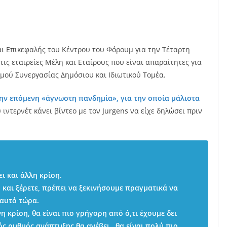
αι Επικεφαλής του Κέντρου του Φόρουμ για την Τέταρτη
ις εταιρείες Μέλη και Εταίρους που είναι απαραίτητες για
μού Συνεργασίας Δημόσιου και Ιδιωτικού Τομέα.
την επόμενη «άγνωστη πανδημία», για την οποία μάλιστα
υ ιντερνέτ κάνει βίντεο με τον Jurgens να είχε δηλώσει πριν
ι και άλλη κρίση.
 και ξέρετε, πρέπει να ξεκινήσουμε πραγματικά να
αυτό τώρα.
 κρίση, θα είναι πιο γρήγορη από ό,τι έχουμε δει
κός ρυθμός ανάπτυξης θα ανέβει, θα είναι πολύ πιο