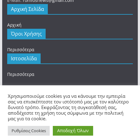
E-Mail:
romiosnews@gmail.com
Αρχική Σελίδα
Αρχική
Όροι Χρήσης
Περισσότερα
Ιστοσελίδα
Περισσότερα
Χρησιμοποιούμε cookies για να κάνουμε την εμπειρία
σας να επισκέπτεστε τον ιστότοπό μας με τον καλύτερο
δυνατό τρόπο. Εκφράζοντας τη συγκατάθεσή σας,
Πνευματικά Δικαιώματα © 2026
romios.online
. Τα
αποδέχεστε τη χρήση τους σύμφωνα με την πολιτική
πνευματικά δικαιώματα προστατεύονται.
μας για τα cookie.
Θέμα:
ColorMag
από ThemeGrill. Κατασκευασμένο με
Αποδοχή Όλων
WordPress
.
Ρυθμίσεις Cookies