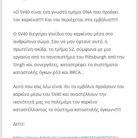
«Ο SV40 είναι ένα γνωστό τμήμα DNA που προάγει
τον καρκίνο!!!!! Και ναι περιέχεται στα εμβόλια!!!!!!
Ο SV40 διεγείρει γονίδια του καρκίνου μέσα στο
ανθρώπινο σώμα. Σαν να μην έφτανε αυτό, η
πρωτεΐνη-ακίδα, το τμήμα S2, σύμφωνα με μια
εργασία από το πανεπιστήμιο του Pittsburgh από την
Singh και συνεργάτες, καταστρέφει τα συστήματα
καταστολής όγκων p53 και BRCA…
Αυτό που σας λέω είναι ότι τα εμβόλια προάγουν τον
καρκίνο μέσω του SV40 και αναστέλλουν την
ικανότητά μας να πολεμάμε τον καρκίνο
καταστέλλοντας το σύστημα καταστολής όγκων»!!!!!
Δείτε:
https://www.bitchute.com/embed/PjOMzNQT3G0j/