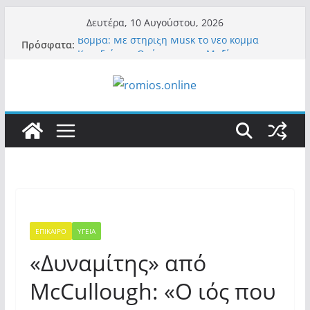
Μετάβαση
Δευτέρα, 10 Αυγούστου, 2026
σε
Βόμβα: Με στήριξη Musk το νέο κόμμα
Πρόσφατα:
περιεχόμενο
Κασιδιάρη – Οι ένοικοι του Μαξίμου σε
πανικό, πατριωτικό τσουνάμι σαρώνει την
Ελλάδα
Α.Φάουτσι: Στις ΗΠΑ τον συνέλαβαν για τα
εγκλήματά του στην πανδημία – Στην
Ελλάδα τον έκαναν μέλος της Ακαδημίας
Αθηνών!
Οι ρυθμιστές – Σαμαράς και Κασιδιάρης θα
πάρουν αθροιστικά 15%… προκαλούν δίνη
στο σύστημα και η συνεργασία με Le Pen
Και πάλι περί στελεχών….
«Ελπίδα για Δημοκρατία» σε ΜΜΕ: «Στόχος
είναι το Κίνημα της Μ.Καρυστιανού και όχι
ΕΠΙΚΑΙΡΟ
ΥΓΕΙΑ
το διεφθαρμένο σύστημα εξουσίας»
«Δυναμίτης» από
McCullough: «Ο ιός που