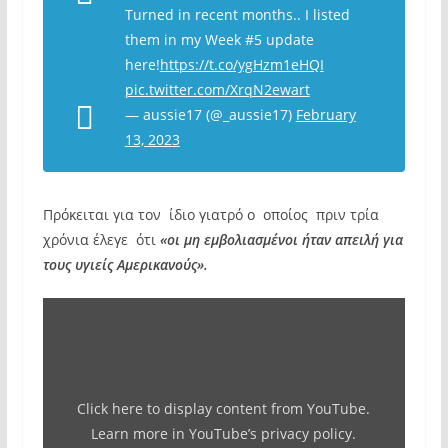
Turned in recent months.. I listed
them in my Week #5 update
here!
https://t.co/ygHzm1eHQI
pic.twitter.com/XrqN2ewart
— aussie17 (@_aussie17)
February
13, 2023
Πρόκειται για τον ίδιο γιατρό ο οποίος πριν τρία
χρόνια έλεγε ότι
«οι μη εμβολιασμένοι ήταν απειλή για
τους υγιείς Αμερικανούς».
Display
"Dr.
Drew
Explains
Click here to display content from YouTube.
Why
Learn more in
YouTube’s privacy policy
.