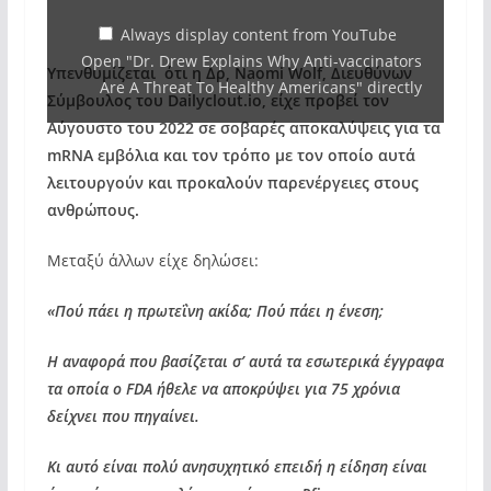
Anti-
vaccinators
Always display content from YouTube
Open "Dr. Drew Explains Why Anti-vaccinators
Are
Υπενθυμίζεται ότι η Δρ, Naomi Wolf, Διευθύνων
Are A Threat To Healthy Americans" directly
A
Σύμβουλος του Dailyclout.io, είχε προβεί τον
Threat
Αύγουστο του 2022 σε σοβαρές αποκαλύψεις για τα
mRNA εμβόλια και τον τρόπο με τον οποίο αυτά
To
λειτουργούν και προκαλούν παρενέργειες στους
Healthy
ανθρώπους.
Americans"
from
Μεταξύ άλλων είχε δηλώσει:
YouTube
«Πού πάει η πρωτεΐνη ακίδα; Πού πάει η ένεση;
Η αναφορά που βασίζεται σ’ αυτά τα εσωτερικά έγγραφα
τα οποία ο FDA ήθελε να αποκρύψει για 75 χρόνια
δείχνει που πηγαίνει.
Κι αυτό είναι πολύ ανησυχητικό επειδή η είδηση είναι