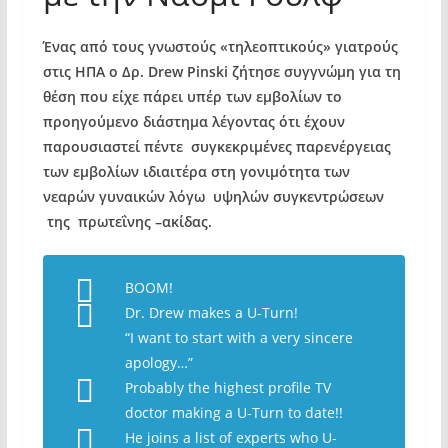
Ένας από τους γνωστούς «τηλεοπτικούς» γιατρούς
στις ΗΠΑ ο Δρ. Drew Pinski ζήτησε συγγνώμη για τη
θέση που είχε πάρει υπέρ των εμβολίων το
προηγούμενο διάστημα λέγοντας ότι έχουν
παρουσιαστεί πέντε συγκεκριμένες παρενέργειας
των εμβολίων ιδιαιτέρα στη γονιμότητα των
νεαρών γυναικών λόγω υψηλών συγκεντρώσεων
της
πρωτεΐνης
–ακίδας.
BOOM!
Dr. Drew makes a U-Turn!
“I want to start with a very sincere
apology…”
Probably the highest profile TV
doctor making a U-Turn to date!!
He joins a list of experts who U-