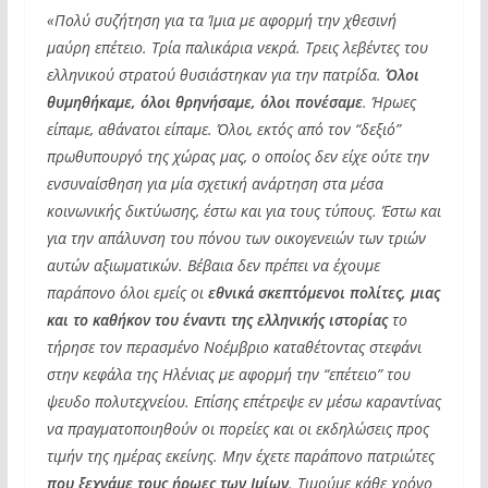
«Πολύ συζήτηση για τα Ίμια με αφορμή την χθεσινή
μαύρη επέτειο. Τρία παλικάρια νεκρά. Τρεις λεβέντες του
ελληνικού στρατού θυσιάστηκαν για την πατρίδα.
Όλοι
θυμηθήκαμε, όλοι θρηνήσαμε, όλοι πονέσαμε
. Ήρωες
είπαμε, αθάνατοι είπαμε. Όλοι, εκτός από τον “δεξιό”
πρωθυπουργό της χώρας μας, ο οποίος δεν είχε ούτε την
ενσυναίσθηση για μία σχετική ανάρτηση στα μέσα
κοινωνικής δικτύωσης, έστω και για τους τύπους. Έστω και
για την απάλυνση του πόνου των οικογενειών των τριών
αυτών αξιωματικών. Βέβαια δεν πρέπει να έχουμε
παράπονο όλοι εμείς οι
εθνικά σκεπτόμενοι πολίτες, μιας
και το καθήκον του έναντι της ελληνικής ιστορίας
το
τήρησε τον περασμένο Νοέμβριο καταθέτοντας στεφάνι
στην κεφάλα της Ηλένιας με αφορμή την “επέτειο” του
ψευδο πολυτεχνείου. Επίσης επέτρεψε εν μέσω καραντίνας
να πραγματοποιηθούν οι πορείες και οι εκδηλώσεις προς
τιμήν της ημέρας εκείνης. Μην έχετε παράπονο πατριώτες
που ξεχνάμε τους ήρωες των Ιμίων
. Τιμούμε κάθε χρόνο