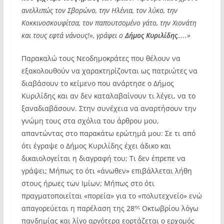
ανελλιπώς τον Σβορώνο, την Ηλένια, τον λύκο, την
Κοκκινοσκουφίτσα, τον παπουτσομένο γάτο, την Χιονάτη
και τους εφτά νάνους!», γράφει ο
Δήμος Κυριλίδης
…..»
Παρακαλώ τους Νεοδημοκράτες που θέλουν να
εξακολουθούν να χαρακτηρίζονται ως πατριώτες να
διαβάσουν το κείμενο που ανάρτησε ο Δήμος
Κυριλίδης και αν δεν καταλαβαίνουν τι λέγει, να το
ξαναδιαβάσουν. Στην συνέχεια να αναρτήσουν την
γνώμη τους στα σχόλια του άρθρου μου,
απαντώντας στο παρακάτω ερώτημά μου: Σε τι από
ότι έγραψε ο Δήμος Κυριλίδης έχει άδικο και
δικαιολογείται η διαγραφή του; Τι δεν έπρεπε να
γράψει; Μήπως το ότι «άνωθεν» επιβάλλεται λήθη
στους ήρωες των Ιμίων; Μήπως στο ότι
πραγματοποιείται «πορεία» για το «πολυτεχνείο» ενώ
ης
απαγορεύεται η παρέλαση της 28
Οκτωβρίου λόγω
πανδημίας και λίγο αργότερα εορτάζεται ο ερχομός