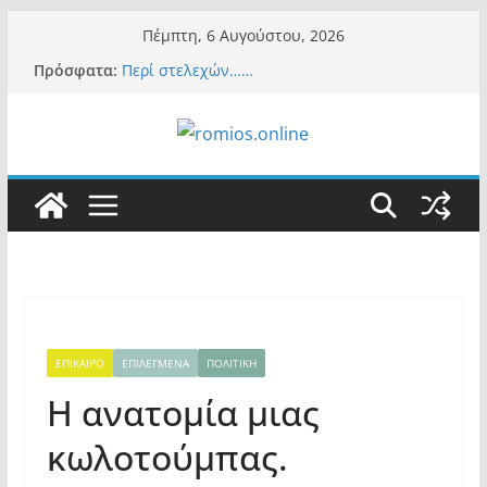
Μετάβαση
Πέμπτη, 6 Αυγούστου, 2026
σε
Πρόσφατα:
Περί στελεχών……
περιεχόμενο
«Ελπίδα για Δημοκρατία» σε ΜΜΕ: «Στόχος
είναι το Κίνημα της Μ.Καρυστιανού και όχι
το διεφθαρμένο σύστημα εξουσίας»
Βόμβα: Με στήριξη Musk το νέο κόμμα
Κασιδιάρη – Οι ένοικοι του Μαξίμου σε
πανικό, πατριωτικό τσουνάμι σαρώνει την
Ελλάδα
Σύρος: Βρετανίδα τουρίστρια έμεινε σε κώμα
42 ημέρες μετά από τσίμπημα τσιμπουριού!
– Η «μάχη» με τη σπάνια λοίμωξη
Ασύλληπτο: Έναν «Βόλο» με 102.000
παράνομους αλλοδαπούς πολιτογράφησε ως
«Έλληνες» η κυβέρνηση! (φωτο)
ΕΠΙΚΑΙΡΟ
ΕΠΙΛΕΓΜΕΝΑ
ΠΟΛΙΤΙΚΗ
Η ανατομία μιας
κωλοτούμπας.