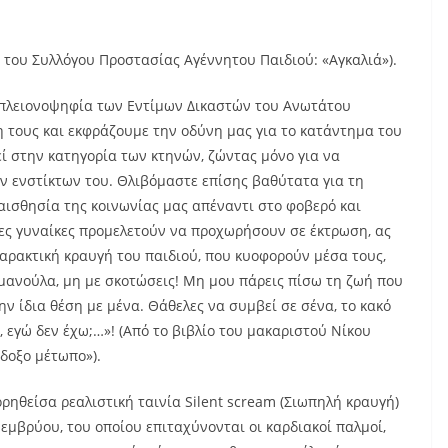
», του Συλλόγου Προστασίας Αγέννητου Παιδιού: «Αγκαλιά»).
 πλειονοψηφία των Εντίμων Δικαστών του Ανωτάτου
 τους και εκφράζουμε την οδύνη μας για το κατάντημα του
ί στην κατηγορία των κτηνών, ζώντας μόνο για να
ν ενστίκτων του. Θλιβόμαστε επίσης βαθύτατα για τη
ισθησία της κοινωνίας μας απέναντι στο φοβερό και
ες γυναίκες προμελετούν να προχωρήσουν σε έκτρωση, ας
αρακτική κραυγή του παιδιού, που κυοφορούν μέσα τους,
 μανούλα, μη με σκοτώσεις! Μη μου πάρεις πίσω τη ζωή που
ν ίδια θέση με μένα. Θάθελες να συμβεί σε σένα, το κακό
, εγώ δεν έχω;…»! (Από το βιβλίο του μακαριστού Νίκου
δοξο μέτωπο»).
ορηθείσα ρεαλιστική ταινία Silent scream (Σιωπηλή κραυγή)
 εμβρύου, του οποίου επιταχύνονται οι καρδιακοί παλμοί,