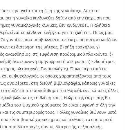
σει την υγεία και τη ζωή της γυναίκας». Αυτό το
αι, ότι η γυναίκα κινδυνεύει δήθεν από την έκτρωση που
ημες γυναικολογικές κλινικές, δεν κινδυνεύει. Η αλήθεια
ανερά, είναι επικίνδυνη ενέργεια για τη ζωή της. Όπως μας
 «Οι γυναίκες που υποβάλλονται σε έκτρωση αντιμετωπίζουν
ων: α) διάτρηση της μήτρας, β) ρήξη τραχήλου, γ)
κές αναισθησίας, στ) εμφάνιση προδρομικού πλακούντα, ζ)
ονή, θ) δευτερογενή αμηνόρροια ή στείρωση, ι) ενδομήτριες
ιευτήρας- Χειρουργός Γυναικολόγος). Όμως πέρα από τις
ι και οι ψυχολογικές, οι οποίες χαρακτηρίζονται από τους
ς αναφέρεται στη διεθνή βιβλιογραφία, κάποιες γυναίκες
 στηρίζεται στο συναίσθημα του θυμού), ενώ κάποιες άλλες
υς εκδηλώνοντας τη θλίψη τους. Η ώρα της έκτρωσης θα
ημάδια του ψυχικού τραύματος θα είναι εμφανή σ’ όλη την
 και τις συμπεριφορές τους. Πολλές γυναίκες βιώνουν μετά
που είναι βασικό χαρακτηριστικό πένθους, το οποίο μετά
ται από διαταραχές ύπνου, διατροφής, σεξουαλικής