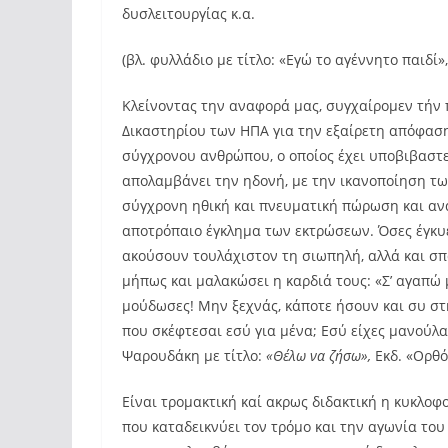
δυσλειτουργίας κ.α.
(βλ. φυλλάδιο με τίτλο: «Εγώ το αγέννητο παιδί
Κλείνοντας την αναφορά μας, συγχαίρομεν τήν
Δικαστηρίου των ΗΠΑ για την εξαίρετη απόφαση
σύγχρονου ανθρώπου, ο οποίος έχει υποβιβαστε
απολαμβάνει την ηδονή, με την ικανοποίηση τω
σύγχρονη ηθική και πνευματική πώρωση και ανα
αποτρόπαιο έγκλημα των εκτρώσεων. Όσες έγκυ
ακούσουν τουλάχιστον τη σιωπηλή, αλλά και σπ
μήπως και μαλακώσει η καρδιά τους: «Σ’ αγαπώ
μούδωσες! Μην ξεχνάς, κάποτε ήσουν και συ στη
που σκέφτεσαι εσύ για μένα; Εσύ είχες μανούλα
Ψαρουδάκη με τίτλο:
«Θέλω να ζήσω»,
Εκδ. «Ορθό
Είναι τρομακτική καί ακρως διδακτική η κυκλοφ
που καταδεικνύει τον τρόμο και την αγωνία του