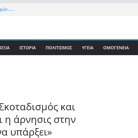
εχών……
α Δημοκρατία» σε ΜΜΕ: «Στόχος είναι το Κίνημα
υστιανού και όχι το διεφθαρμένο σύστημα
 στήριξη Musk το νέο κόμμα Κασιδιάρη – Οι
υ Μαξίμου σε πανικό, πατριωτικό τσουνάμι
ην Ελλάδα
ΟΞΙΑ
ΙΣΤΟΡΙΑ
ΠΟΛΙΤΙΣΜΟΣ
ΥΓΕΙΑ
ΟΜΟΓΕΝΕΙΑ
τανίδα τουρίστρια έμεινε σε κώμα 42 ημέρες
τσίμπημα τσιμπουριού! – Η «μάχη» με τη σπάνια
: Έναν «Βόλο» με 102.000 παράνομους
ς πολιτογράφησε ως «Έλληνες» η κυβέρνηση!
Σκοταδισμός και
ι η άρνησις στην
α υπάρξει»