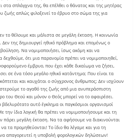
ι στα σπλάγχνα της, θα επέλθει ο θάνατος και της μητέρας
ου ζωής απλώς φιλοξενεί το έβρυο στο σώμα της για
 δεν το θέλουμε και μάλιστα σε μεγάλη έκταση. Η κοινωνία
 Δεν της δημιουργεί ηθικό πρόβλημα και επομένως ο
 βούληση. Να νομιμοποιήσει, ίσως ακόμη και να
 δεχθούμε, ότι μια παρανομία πρέπει να νομιμοποιηθεί,
κυοφορούμενο έμβρυο, που έχει κάθε δικαίωμα να ζήσει,
άσει σε ένα τόσο μεγάλο ηθικό κατάντημα; Που είναι τα
 κόπτεται και καυχάται ο σύγχρονος άνθρωπος; Δεν ισχύουν
 στερούμε το αγαθό της ζωής από μια ανυπεράσπιστη
ο του Θεού και μόνον ο Θεός μπορεί να το αφαιρέσει.
ο βδελυρότατο αυτό έγκλημα οι παγκόσμιοι οργανισμοί
 την ίδια λογική θα πρέπει να νομιμοποιήσουμε και τη
ν πάρει μεγάλη έκταση. Να τα αφήσουμε να διακινούνται
 να τα προμηθεύονται! Το ίδιο θα λέγαμε και για τη
, να απαγορευτεί η υποβολή φορολογικών δηλώσεων!