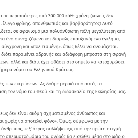
 σε περισσότερες από 300.000 κάθε χρόνο, (κανείς δεν
ν, ίλιγγο φρίκης, απανθρωπιάς και βαρβαρότητος! Αυτό
δίδεται σε αφανισμό μια πολυάνθρωπη πόλη μεγαλύτερη από
 για ένα συνεχιζόμενο και διαρκώς επαυξανόμενο έγκλημα,
 σύγχρονη και «πολιτισμένη», όπως θέλει να ονομάζεται,
νο διότι παραμένει αδρανής και αδιάφορη μπροστά στη σφαγή
ν, αλλά και διότι έχει φθάσει στο σημείο να κατοχυρώσει
σήμερα νόμο του Ελληνικού Κράτους.
ς των εκτρώσεων. Ας δούμε μερικά από αυτά, τα
ση τον νόμο του Θεού και τη διδασκαλία της Εκκλησίας μας.
σεως δεν είναι ακόμη σχηματισμένος άνθρωπος και
ται χωρίς να αποτελεί φόνο». Όμως, σύμφωνα με την
ι άνθρωπος, «εξ’ άκρας συλλήψεως», από την πρώτη στιγμή
το σπερματοζωάριο του ανδρός θα εισέλθει μέσα στο ωάριο