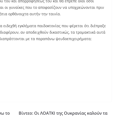
υ του και απορροφήσεώς του και θα επρεπε όλοι όσοι
ι οι γυναίκες που το αποφασίζουν να υποχρεώνονται πριν
άτια ορθάνοιχτα αυτήν την ταινία.
 ειδεχθή εγκλήματα παιδοκτονίας που φέρεται ότι διέπραξε
διαφέρουν, αν αποδειχθούν δικαστικώς, τα τρομακτικά αυτά
 διαπράττονται με τα παραπάνω ψευδοεπιχειρήματα;
σω το
Βίντεο: Οι ΛΟΑΤΚΙ της Ουκρανίας καλούν τα