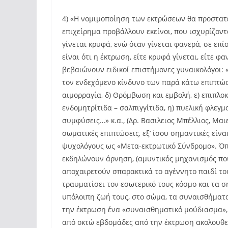
4) «Η νομιμοποίηση των εκτρώσεων θα προστατεύ
επιχείρημα προβάλλουν εκείνοι, που ισχυρίζοντ
γίνεται κρυφά, ενώ όταν γίνεται φανερά, σε επίσ
είναι ότι η έκτρωση, είτε κρυφά γίνεται, είτε φ
βεβαιώνουν ειδικοί επιστήμονες γυναικολόγοι:
τον ενδεχόμενο κίνδυνο των παρά κάτω επιπτώσε
αιμορραγία, δ) Θρόμβωση και εμβολή, ε) επιπλο
ενδομητρίτιδα – σαλπιγγίτιδα, η) πυελική φλεγμ
συμφύσεις…» κ.α., (Δρ. Βασιλειος Μπέλλιος, Μα
σωματικές επιπτώσεις, εξ’ ίσου σημαντικές είνα
ψυχολόγους ως «Μετα-εκτρωτικό Σύνδρομο». Όπω
εκδηλώνουν άρνηση, (αμυντικός μηχανισμός που
αποχαιρετούν σπαρακτικά το αγέννητο παιδί το
τραυματίσει τον εσωτερικό τους κόσμο και τα σ
υπόλοιπη ζωή τους, στο σώμα, τα συναισθήματα
την έκτρωση ένα «συναισθηματικό μούδιασμα», 
από οκτώ εβδομάδες από την έκτρωση ακολουθεί