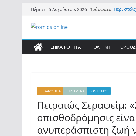
Μετάβαση
Πρόσφατα:
Περί στελ
Πέμπτη, 6 Αυγούστου, 2026
σε
«Ελπίδα γι
της Μ.Καρ
περιεχόμενο
εξουσίας»
Βόμβα: Με
ένοικοι το
σαρώνει τ
ΕΠΙΚΑΙΡΟΤΗΤΑ
ΠΟΛΙΤΙΚΗ
ΟΡΘΟΔ
Σύρος: Βρε
μετά από 
λοίμωξη
Ασύλληπτο
αλλοδαπού
(φωτο)
ΕΠΙΚΑΙΡΟΤΗΤΑ
ΕΠΙΛΕΓΜΕΝΑ
ΠΟΛΙΤΙΣΜΟΣ
Πειραιώς Σεραφείμ: «
οπισθοδρόμησις είνα
ανυπεράσπιστη ζωή ν