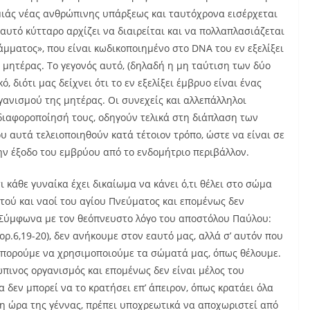
 μιάς νέας ανθρώπινης υπάρξεως και ταυτόχρονα εισέρχεται
αυτό κύτταρο αρχίζει να διαιρείται και να πολλαπλασιάζεται
μματος», που είναι κωδικοποιημένο στο DNA του εν εξελίξει
ς μητέρας. Το γεγονός αυτό, (δηλαδή η μη ταύτιση των δύο
, διότι μας δείχνει ότι το εν εξελίξει έμβρυο είναι ένας
γανισμού της μητέρας. Οι συνεχείς και αλλεπάλληλοι
ιαφοροποίησή τους, οδηγούν τελικά στη διάπλαση των
υ αυτά τελειοποιηθούν κατά τέτοιον τρόπο, ώστε να είναι σε
ην έξοδο του εμβρύου από το ενδομήτριο περιβάλλον.
ι κάθε γυναίκα έχει δικαίωμα να κάνει ό,τι θέλει στο σώμα
στού και ναοί του αγίου Πνεύματος και επομένως δεν
 Σύμφωνα με τον θεόπνευστο λόγο του αποστόλου Παύλου:
ορ.6,19-20), δεν ανήκουμε στον εαυτό μας, αλλά σ’ αυτόν που
 μπορούμε να χρησιμοποιούμε τα σώματά μας, όπως θέλουμε.
πινος οργανισμός και επομένως δεν είναι μέλος του
 δεν μπορεί να το κρατήσει επ’ άπειρον, όπως κρατάει όλα
 η ώρα της γέννας, πρέπει υποχρεωτικά να αποχωριστεί από