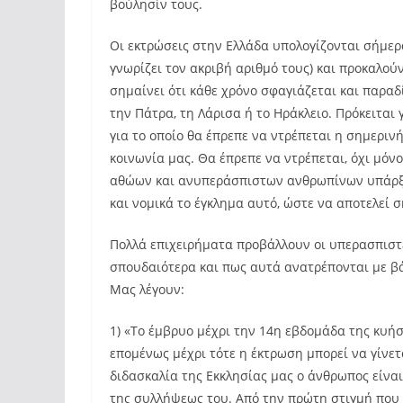
βούλησίν τους.
Οι εκτρώσεις στην Ελλάδα υπολογίζονται σήμερα
γνωρίζει τον ακριβή αριθμό τους) και προκαλού
σημαίνει ότι κάθε χρόνο σφαγιάζεται και παρα
την Πάτρα, τη Λάρισα ή το Ηράκλειο. Πρόκειται
για το οποίο θα έπρεπε να ντρέπεται η σημερινή
κοινωνία μας. Θα έπρεπε να ντρέπεται, όχι μό
αθώων και ανυπεράσπιστων ανθρωπίνων υπάρξεω
και νομικά το έγκλημα αυτό, ώστε να αποτελεί 
Πολλά επιχειρήματα προβάλλουν οι υπερασπιστέ
σπουδαιότερα και πως αυτά ανατρέπονται με βά
Μας λέγουν:
1) «Το έμβρυο μέχρι την 14η εβδομάδα της κυή
επομένως μέχρι τότε η έκτρωση μπορεί να γίνε
διδασκαλία της Εκκλησίας μας ο άνθρωπος είνα
της συλλήψεως του. Από την πρώτη στιγμή που 