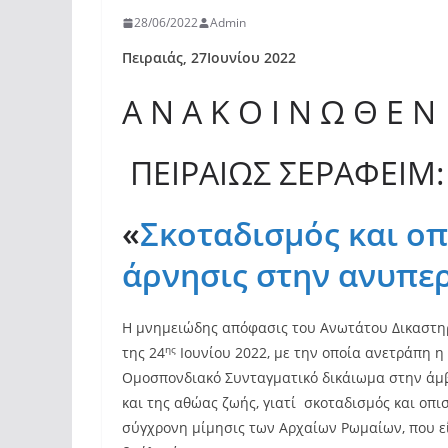
28/06/2022
Admin
Πειραιάς, 27Ιουνίου 2022
Α Ν Α Κ Ο Ι Ν Ω Θ Ε Ν
ΠΕΙΡΑΙΩΣ ΣΕΡΑΦΕΙΜ:
«
Σκοταδισμός και οπ
άρνησις στην ανυπε
Η μνημειώδης απόφασις του Ανωτάτου Δικαστη
ης
της 24
Ιουνίου 2022, με την οποία ανετράπη 
Ομοσπονδιακό Συνταγματικό δικάιωμα στην άμβλ
και της αθώας ζωής, γιατί σκοταδισμός και οπισ
σύγχρονη μίμησις των Αρχαίων Ρωμαίων, που εί