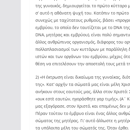
της γυναικός, δημιουργείται το πρώτο κύτταρο
σ’ αυτό η αθάνατη ψυχή του. Κατόπιν το πρώτο 
συνεχώς με ταχύτατους ρυθμούς, βάσει «προγρά
εμβρύου, το οποίο δεν ταυτίζεται με το DNA τη
DNA, μητέρας και εμβρύου), είναι πολύ σημαντικό
άλλος ανθρώπινος οργανισμός, διάφορος του ορ
πολλαπλασιασμοί των κυττάρων με παράλληλη δ
ιστών και των οργάνων του εμβρύου, μέχρις ότο
θέση να επιτελέσουν την αποστολή τους μετά τ
2) «Η έκτρωση είναι δικαίωμα της γυναίκας, διότ
της». Κατ’ αρχήν τα σώματά μας είναι μέλη Χρι
ανήκουν στους εαυτούς μας, άλλα στον Χριστό:
«ουκ εστὲ εαυτών, ηγοράσθητε γαρ τιμής», (Α΄ Κ
μας εξαγόρασε, στον Χριστό, και επομένως δεν
Πέραν τούτου το έμβρυο είναι ένας άλλος ανθρώ
σώματος της μητέρας. Γι’ αυτό άλλωστε η μητέρα
τα υπόλοιπα μέλη του σώματός της. Όταν έρθει